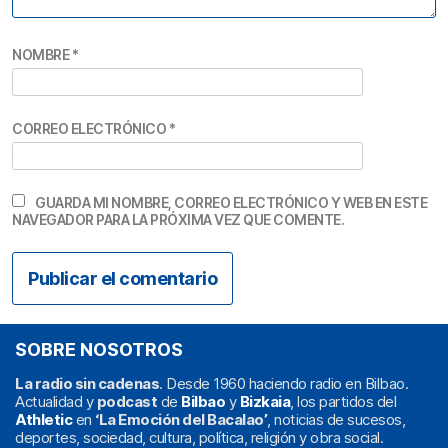
NOMBRE
*
CORREO ELECTRÓNICO
*
GUARDA MI NOMBRE, CORREO ELECTRÓNICO Y WEB EN ESTE
NAVEGADOR PARA LA PRÓXIMA VEZ QUE COMENTE.
SOBRE NOSOTROS
La radio sin cadenas
. Desde 1960 haciendo radio en Bilbao.
Actualidad y
podcast
de
Bilbao
y
Bizkaia
, los partidos del
Athletic
en
‘La Emoción del Bacalao’
, noticias de sucesos,
deportes, sociedad, cultura, política, religión y obra social.