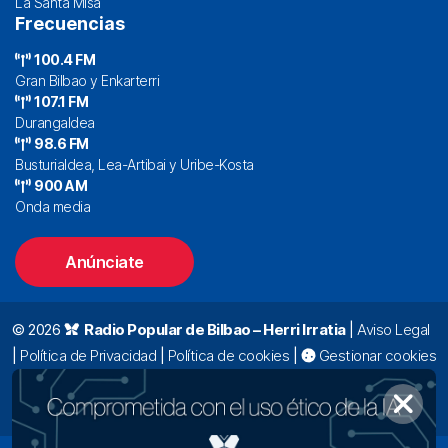
La Santa Misa
Frecuencias
100.4 FM
Gran Bilbao y Enkarterri
107.1 FM
Durangaldea
98.6 FM
Busturialdea, Lea-Artibai y Uribe-Kosta
900 AM
Onda media
Anúnciate
© 2026
Radio Popular de Bilbao – Herri Irratia
|
Aviso Legal
|
Política de Privacidad
|
Política de cookies
|
Gestionar cookies
Alda. Mazarredo, 47 – 7º 48009 Bilbao |
94 423 92 00
|
oyentes@radiopopular.com