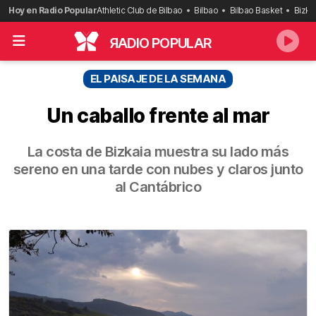
Saltar
Hoy en Radio Popular
Athletic Club de Bilbao
Bilbao
Bilbao Basket
Bizka
al
contenido
R
ADIO POPULAR
EL PAISAJE DE LA SEMANA
Un caballo frente al mar
La costa de Bizkaia muestra su lado más
sereno en una tarde con nubes y claros junto
al Cantábrico