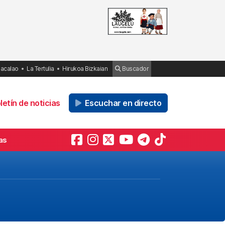
Bacalao
La Tertulia
Hirukoa Bizkaian
Buscador
etín de noticias
Escuchar en directo
as