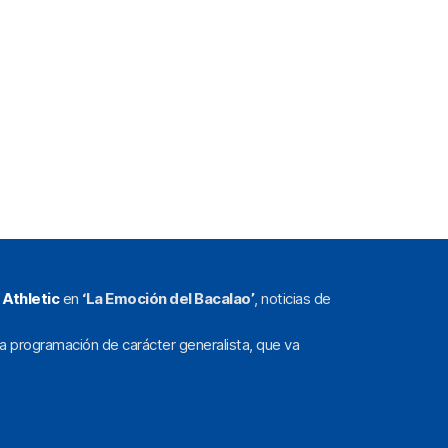
l
Athletic
en
‘La Emoción del Bacalao’
, noticias de
a programación de carácter generalista, que va