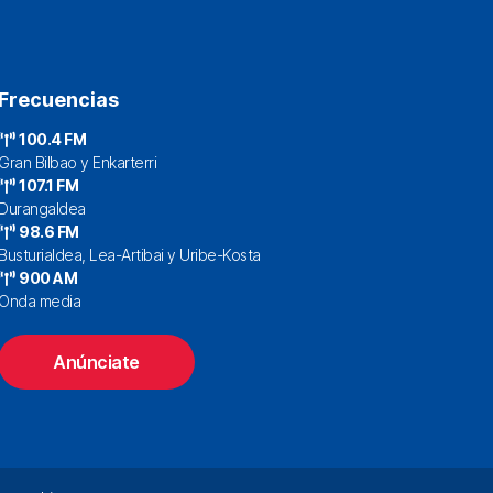
Frecuencias
100.4 FM
Gran Bilbao y Enkarterri
107.1 FM
Durangaldea
98.6 FM
Busturialdea, Lea-Artibai y Uribe-Kosta
900 AM
Onda media
Anúnciate