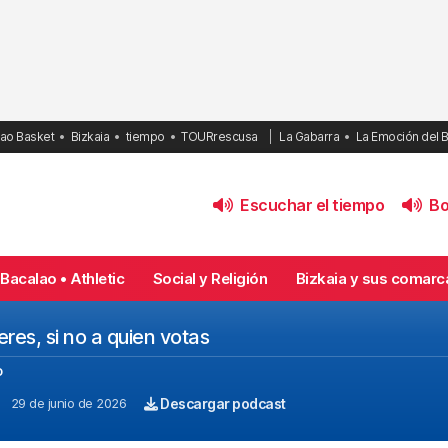
bao Basket
Bizkaia
tiempo
TOURrescusa
La Gabarra
La Emoción del 
Escuchar el tiempo
Bol
Bacalao • Athletic
Social y Religión
Bizkaia y sus comarc
res, si no a quien votas
o
29 de junio de 2026
Descargar podcast