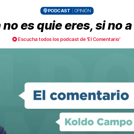
PODCAST
OPINIÓN
no es quie eres, si no 
Escucha todos los podcast de ‘El Comentario’