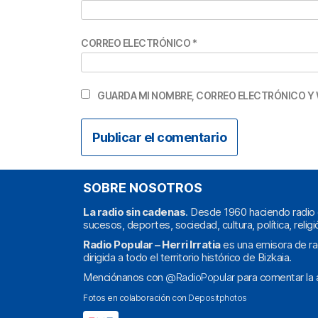
CORREO ELECTRÓNICO
*
GUARDA MI NOMBRE, CORREO ELECTRÓNICO Y 
SOBRE NOSOTROS
La radio sin cadenas
. Desde 1960 haciendo radio 
sucesos, deportes, sociedad, cultura, política, religi
Radio Popular – Herri Irratia
es una emisora de ra
dirigida a todo el territorio histórico de Bizkaia.
Menciónanos con
@RadioPopular
para comentar la a
Fotos en colaboración con
Depositphotos