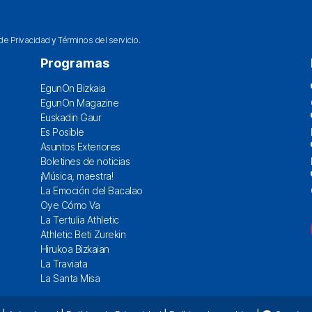
 de Privacidad
y
Términos del servicio
.
Programas
EgunOn Bizkaia
EgunOn Magazine
Euskadin Gaur
Es Posible
Asuntos Exteriores
Boletines de noticias
¡Música, maestra!
La Emoción del Bacalao
Oye Cómo Va
La Tertulia Athletic
Athletic Beti Zurekin
Hirukoa Bizkaian
La Traviata
La Santa Misa