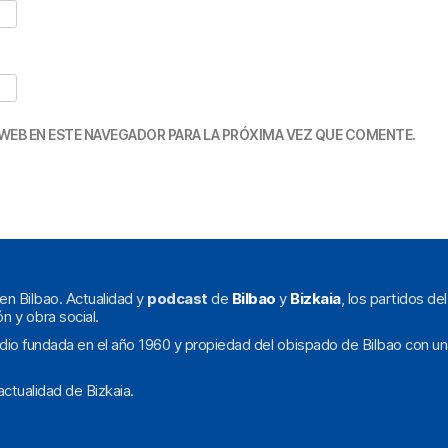
WEB EN ESTE NAVEGADOR PARA LA PRÓXIMA VEZ QUE COMENTE.
en Bilbao. Actualidad y
podcast
de
Bilbao
y
Bizkaia
, los partidos de
ón y obra social.
dio fundada en el año 1960 y propiedad del obispado de Bilbao con un
ctualidad de Bizkaia.