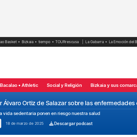
bao Basket
Bizkaia
tiempo
TOURrescusa
La Gabarra
La Emoción del 
Bacalao • Athletic
Social y Religión
Bizkaia y sus comarc
 Álvaro Ortiz de Salazar sobre las enfermedades 
la vida sedentaria ponen en riesgo nuestra salud
18 de marzo de 2025
Descargar podcast