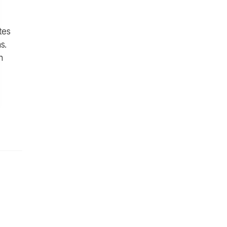
tes
s.
n