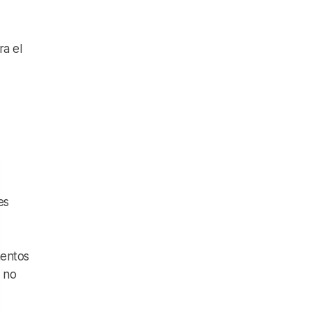
ra el
es
mentos
 no