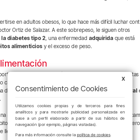
tirse en adultos obesos, lo que hace más difícil luchar cont
tor Ortiz de Salazar. A este sobrepeso, le siguen otros
 la diabetes tipo 2
, una enfermedad
adquirida
que está
itos alimenticios
y el exceso de peso.
 alimentación
portancia de cambiar los hábitos de vida para prevenir estas
X
o caminar 30 minutos al día, puede reducir el riesgo
Consentimiento de Cookies
a dieta rica en
verduras
,
frutas
,
pescado
y
pan integral
.
Utilizamos cookies propias y de terceros para fines
analíticos y para mostrarle publicidad personalizada en
na advertencia sobre la tentación de confiar en los medica
base a un perfil elaborado a partir de sus hábitos de
hábitos. «La medicación es un
complemento
importante, pero
navegación (por ejemplo, páginas visitadas).
e llevar una vida saludable».
Para más información consulte la
política de cookies
.