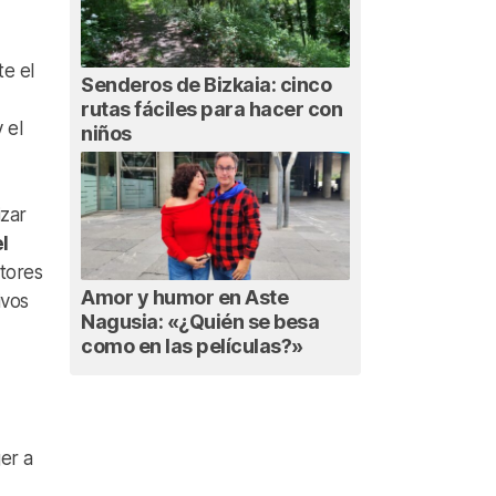
e el
Senderos de Bizkaia: cinco
rutas fáciles para hacer con
 el
niños
izar
l
ctores
Amor y humor en Aste
ivos
Nagusia: «¿Quién se besa
como en las películas?»
er a