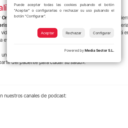
Puede aceptar todas las cookies pulsando el botón
aliativa
"Aceptar" o configurarlas o rechazar su uso pulsando el
botón "Configurar".
r
Ortiz de Salazar
ha compartido su experiencia con pacien
erismo
y la colocación de
stents
para desobstruir las arteria
vidas, el doctor ha subrayado que el verdadero reto está e
Aceptar
Rechazar
Configurar
a evitar que la enfermedad reaparezca.
Powered by
Media Sector S.L.
una cura definitiva. Es una solución paliativa que debe ir
rte del paciente para cuidar su salud».
en nuestros canales de podcast: