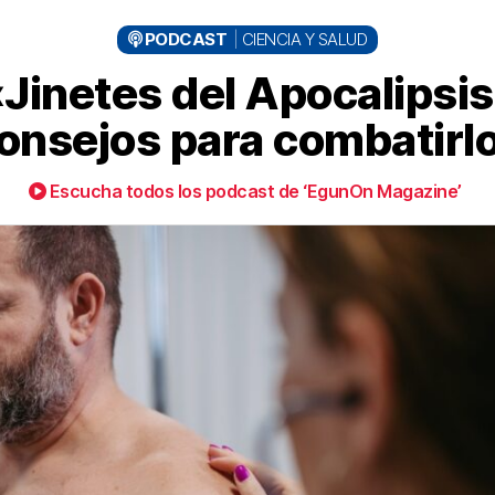
PODCAST
CIENCIA Y SALUD
Jinetes del Apocalipsi
onsejos para combatirl
Escucha todos los podcast de ‘EgunOn Magazine’