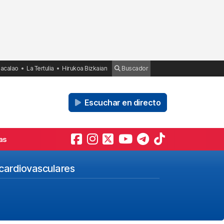
Bacalao
La Tertulia
Hirukoa Bizkaian
Buscador
Escuchar en directo
as
cardiovasculares