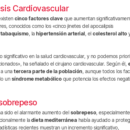
psis Cardiovascular
existen
cinco factores clave
que aumentan significativament
es, conocidos como los «cinco jinetes del apocalipsis
l
tabaquismo
, la
hipertensión arterial
, el
colesterol alto
y
significativo en la salud cardiovascular, y no podemos prior
cionados», ha señalado el cirujano cardiovascular. Según él,
e
 a una
tercera parte de la población
, aunque todos los fa
ndo un
síndrome metabólico
que potencia los efectos negat
 sobrepeso
ha sido el alarmante aumento del
sobrepeso
, especialmente
cionalmente la
dieta mediterránea
había ayudado a proteg
adísticas recientes muestran un incremento significativo,