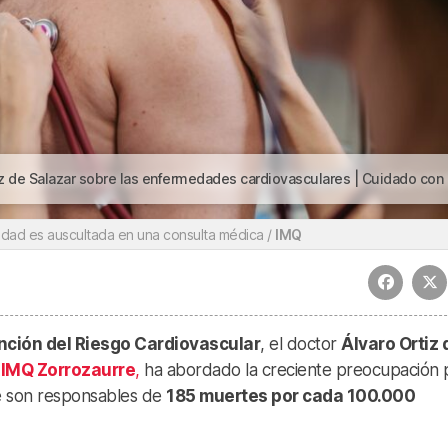
enfermedades cardiovasculares | Cuidado con los «Jinetes del Apocalipsis Cardiovascular»: consejos para combatir
dad es auscultada en una consulta médica /
IMQ
nción del Riesgo Cardiovascular
, el doctor
Álvaro Ortiz 
a
IMQ Zorrozaurre
,
ha abordado la creciente preocupación 
e son responsables de
185 muertes por cada 100.000