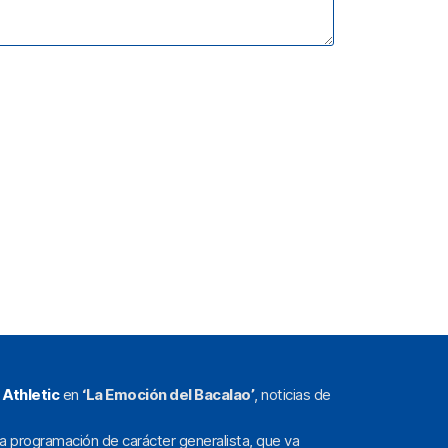
l
Athletic
en
‘La Emoción del Bacalao’
, noticias de
a programación de carácter generalista, que va