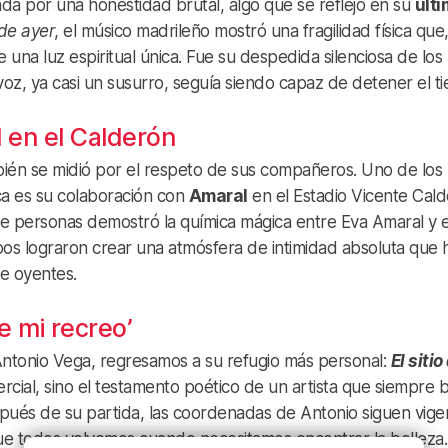
da por una honestidad brutal, algo que se reflejó en su
últ
de ayer
, el músico madrileño mostró una fragilidad física que,
 una luz espiritual única. Fue su despedida silenciosa de los
oz, ya casi un susurro, seguía siendo capaz de detener el t
l en el Calderón
ambién se midió por el respeto de sus compañeros. Uno de los
a es su colaboración con
Amaral
en el Estadio Vicente Cald
e personas demostró la química mágica entre Eva Amaral y e
os lograron crear una atmósfera de intimidad absoluta que 
e oyentes.
 de mi recreo’
 Antonio Vega, regresamos a su refugio más personal:
El sitio
ercial, sino el testamento poético de un artista que siempre 
spués de su partida, las coordenadas de Antonio siguen vige
que todos volvemos cuando necesitamos encontrar la belleza.