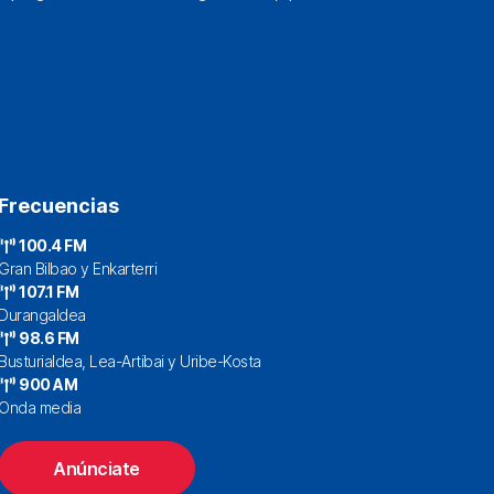
Frecuencias
100.4 FM
Gran Bilbao y Enkarterri
107.1 FM
Durangaldea
98.6 FM
Busturialdea, Lea-Artibai y Uribe-Kosta
900 AM
Onda media
Anúnciate