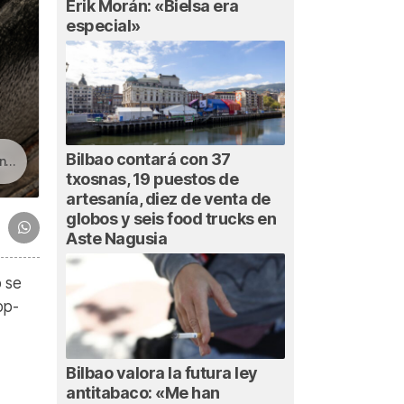
Erik Morán: «Bielsa era
especial»
Bilbao contará con 37
ga
txosnas, 19 puestos de
artesanía, diez de venta de
globos y seis food trucks en
Aste Nagusia
 se
op-
Bilbao valora la futura ley
antitabaco: «Me han