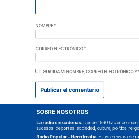
NOMBRE
*
CORREO ELECTRÓNICO
*
GUARDA MI NOMBRE, CORREO ELECTRÓNICO Y 
SOBRE NOSOTROS
La radio sin cadenas
. Desde 1960 haciendo radio 
sucesos, deportes, sociedad, cultura, política, religi
Radio Popular – Herri Irratia
es una emisora de ra