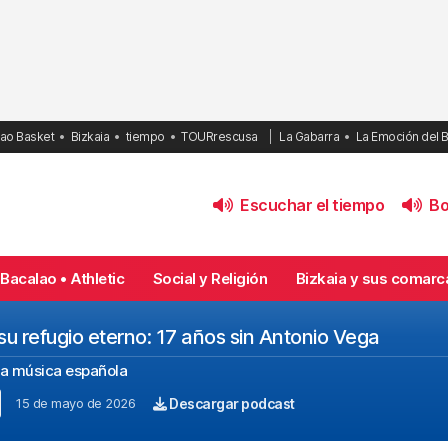
bao Basket
Bizkaia
tiempo
TOURrescusa
La Gabarra
La Emoción del 
Escuchar el tiempo
Bol
Bacalao • Athletic
Social y Religión
Bizkaia y sus comarc
 su refugio eterno: 17 años sin Antonio Vega
 la música española
15 de mayo de 2026
Descargar podcast