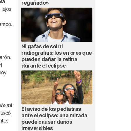
ima
regañado»
 lejos
iempo.
Ni gafas de sol ni
radiografías: los errores que
erón.
pueden dañar la retina
l
durante el eclipse
hoy
 de mi
El aviso de los pediatras
buscó
ante el eclipse: una mirada
ntes;
puede causar daños
irreversibles