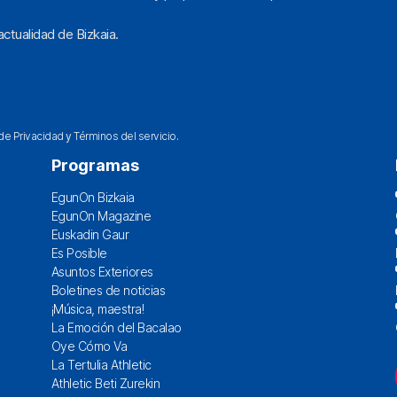
ctualidad de Bizkaia.
 de Privacidad
y
Términos del servicio
.
Programas
EgunOn Bizkaia
EgunOn Magazine
Euskadin Gaur
Es Posible
Asuntos Exteriores
Boletines de noticias
¡Música, maestra!
La Emoción del Bacalao
Oye Cómo Va
La Tertulia Athletic
Athletic Beti Zurekin