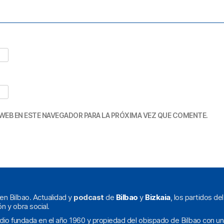
WEB EN ESTE NAVEGADOR PARA LA PRÓXIMA VEZ QUE COMENTE.
en Bilbao. Actualidad y
podcast
de
Bilbao
y
Bizkaia
, los partidos de
ón y obra social.
dio fundada en el año 1960 y propiedad del obispado de Bilbao con un