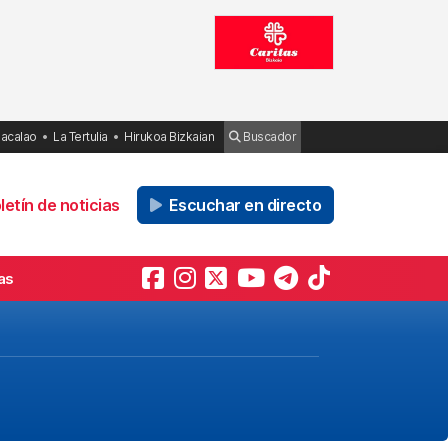
Bacalao
La Tertulia
Hirukoa Bizkaian
Buscador
etín de noticias
Escuchar en directo
as