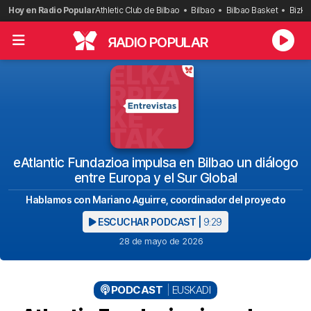
Saltar
Hoy en Radio Popular
Athletic Club de Bilbao
Bilbao
Bilbao Basket
Bizka
al
contenido
R
ADIO POPULAR
eAtlantic Fundazioa impulsa en Bilbao un diálogo
entre Europa y el Sur Global
Hablamos con Mariano Aguirre, coordinador del proyecto
ESCUCHAR PODCAST |
9:29
28 de mayo de 2026
PODCAST
EUSKADI