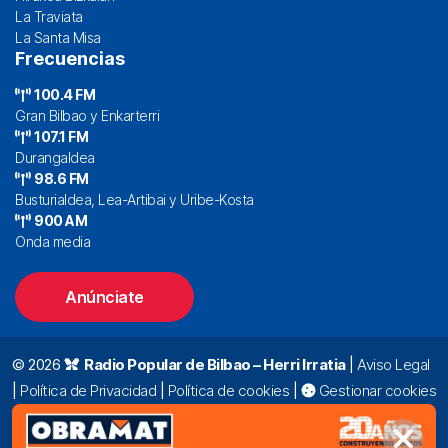
La Traviata
La Santa Misa
Frecuencias
100.4 FM
Gran Bilbao y Enkarterri
107.1 FM
Durangaldea
98.6 FM
Busturialdea, Lea-Artibai y Uribe-Kosta
900 AM
Onda media
Anúnciate
© 2026
Radio Popular de Bilbao – Herri Irratia
|
Aviso Legal
|
Política de Privacidad
|
Política de cookies
|
Gestionar cookies
Alda. Mazarredo, 47 – 7º 48009 Bilbao |
94 423 92 00
|
oyentes@radiopopular.com