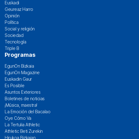
Euskadi
Geureaz Harro
Opinión
Política
Social y religión
Sociedad
Tecnología
Triple B
Programas
EgunOn Bizkaia
EgunOn Magazine
Euskadin Gaur
Es Posible
Asuntos Exteriores
Boletines de noticias
¡Música, maestra!
La Emoción del Bacalao
Oye Cómo Va
La Tertulia Athletic
Athletic Beti Zurekin
Hirukoa Bizkaian