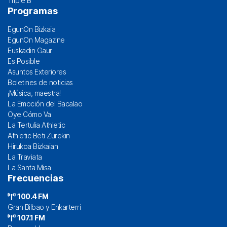
Triple B
Programas
EgunOn Bizkaia
EgunOn Magazine
Euskadin Gaur
Es Posible
Asuntos Exteriores
Boletines de noticias
¡Música, maestra!
La Emoción del Bacalao
Oye Cómo Va
La Tertulia Athletic
Athletic Beti Zurekin
Hirukoa Bizkaian
La Traviata
La Santa Misa
Frecuencias
100.4 FM
Gran Bilbao y Enkarterri
107.1 FM