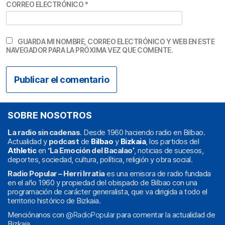
CORREO ELECTRÓNICO
*
GUARDA MI NOMBRE, CORREO ELECTRÓNICO Y WEB EN ESTE
NAVEGADOR PARA LA PRÓXIMA VEZ QUE COMENTE.
SOBRE NOSOTROS
La radio sin cadenas
. Desde 1960 haciendo radio en Bilbao.
Actualidad y
podcast
de
Bilbao
y
Bizkaia
, los partidos del
Athletic
en
‘La Emoción del Bacalao’
, noticias de sucesos,
deportes, sociedad, cultura, política, religión y obra social.
Radio Popular – Herri Irratia
es una emisora de radio fundada
en el año 1960 y propiedad del obispado de Bilbao con una
programación de carácter generalista, que va dirigida a todo el
territorio histórico de Bizkaia.
Menciónanos con
@RadioPopular
para comentar la actualidad de
Bizkaia.