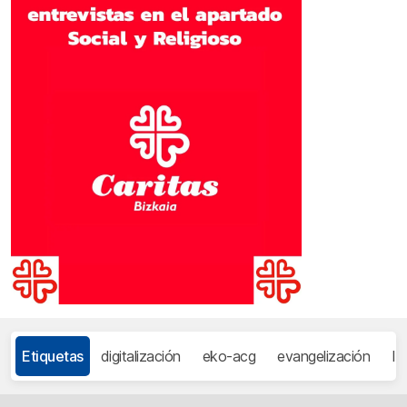
Etiquetas
digitalización
eko-acg
evangelización
In