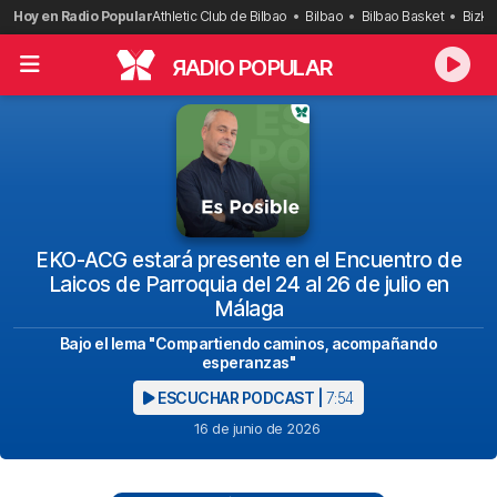
Saltar
Hoy en Radio Popular
Athletic Club de Bilbao
Bilbao
Bilbao Basket
Bizka
al
contenido
R
ADIO POPULAR
EKO-ACG estará presente en el Encuentro de
Laicos de Parroquia del 24 al 26 de julio en
Málaga
Bajo el lema "Compartiendo caminos, acompañando
esperanzas"
ESCUCHAR PODCAST |
7:54
16 de junio de 2026