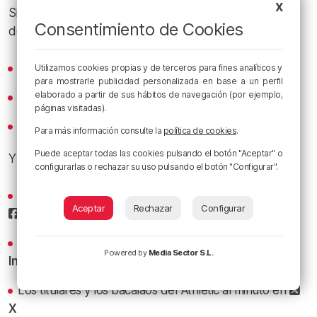
X
Si te gusta
Es Posible
, suscríbete en nuestros canales
Consentimiento de Cookies
de podcast:
Spotify
Utilizamos cookies propias y de terceros para fines analíticos y
para mostrarle publicidad personalizada en base a un perfil
elaborado a partir de sus hábitos de navegación (por ejemplo,
Apple Podcasts
páginas visitadas).
iVoox
Para más información consulte la
política de cookies
.
Puede aceptar todas las cookies pulsando el botón "Aceptar" o
Y sigue a
Radio Popular
en las redes sociales:
configurarlas o rechazar su uso pulsando el botón "Configurar".
Sigue todas las noticias de Bilbao y Bizkaia en nuestro
Aceptar
Rechazar
Configurar
Facebook
Conoce la radio desde dentro en nuestro
Powered by
Media Sector S.L.
Instagram
Los titulares y los bacalaos del Athletic al minuto en
X