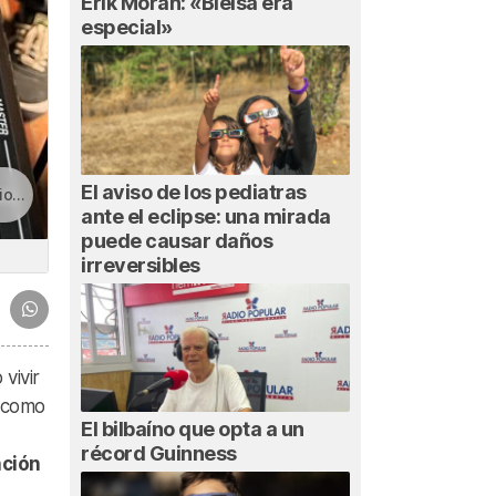
Erik Morán: «Bielsa era
especial»
El aviso de los pediatras
rlo
ante el eclipse: una mirada
puede causar daños
irreversibles
vivir
ó como
El bilbaíno que opta a un
récord Guinness
ación