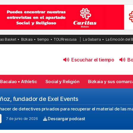
bao Basket
Bizkaia
tiempo
TOURrescusa
La Gabarra
La Emoción del 
Escuchar el tiempo
Bol
Bacalao • Athletic
Social y Religión
Bizkaia y sus comarc
oz, fundador de Exel Events
hacer de detectives privados para recuperar el material de las m
7 de junio de 2026
Descargar podcast