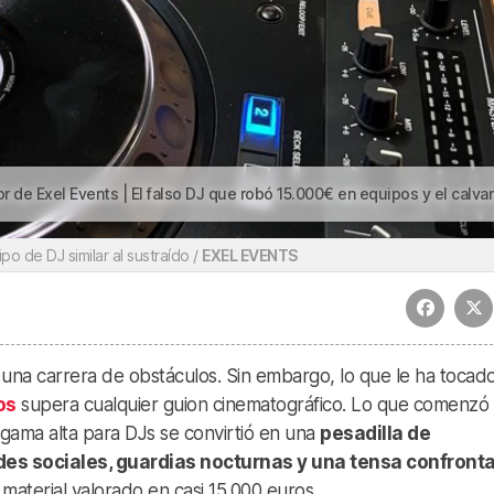
ts | El falso DJ que robó 15.000€ en equipos y el calvario de una empresa vasca para atrapa
po de DJ similar al sustraído /
EXEL EVENTS
 una carrera de obstáculos. Sin embargo, lo que le ha tocado 
os
supera cualquier guion cinematográfico. Lo que comenz
 gama alta para DJs se convirtió en una
pesadilla de
des sociales, guardias nocturnas y una tensa confront
material valorado en casi 15.000 euros.