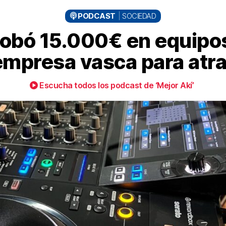
PODCAST
SOCIEDAD
robó 15.000€ en equipos
empresa vasca para atra
Escucha todos los podcast de ‘Mejor Akí’