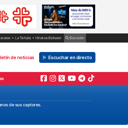
Bacalao
La Tertulia
Hirukoa Bizkaian
Buscador
etín de noticias
Escuchar en directo
as
anos de sus captores.