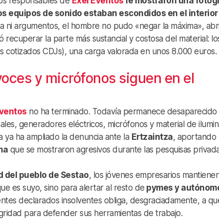
los responsables de
Exel Eventos
le mostraron una fotog
os equipos de sonido estaban escondidos en el interior
ica ni argumentos, el hombre no pudo «negar la máxima», abri
 recuperar la parte más sustancial y costosa del material: lo
s cotizados CDJs), una carga valorada en unos 8.000 euros.
voces y micrófonos siguen en el
Eventos
no ha terminado. Todavía permanece desaparecido 
ales, generadores eléctricos, micrófonos y material de ilumi
 ya ha ampliado la denuncia ante la
Ertzaintza
, aportando 
ma
que se mostraron agresivos durante las pesquisas privada
ad del pueblo de Sestao
, los jóvenes empresarios mantiene
e es suyo, sino para alertar al resto de
pymes y autónom
ntes declarados insolventes obliga, desgraciadamente, a que
egridad para defender sus herramientas de trabajo.