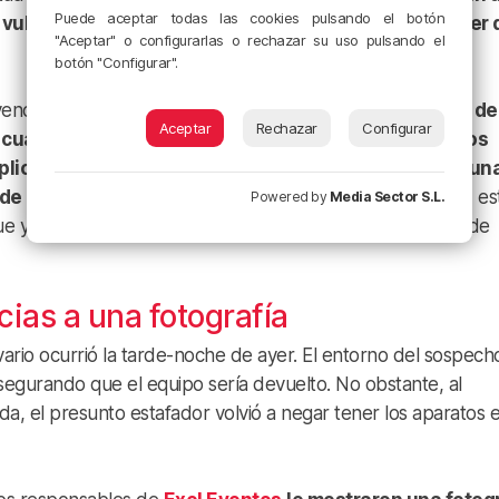
Puede aceptar todas las cookies pulsando el botón
vulnerable para que realicen los contratos de alquiler 
"Aceptar" o configurarlas o rechazar su uso pulsando el
botón "Configurar".
lvencia, los juzgados se ven de manos atadas.
«Se nutren de
Aceptar
Rechazar
Configurar
uando llegan a juicio no van a tener que devolver los
e aplican porcentajes de desgaste y acabas cobrando un
 de euros»
, denuncia con indignación Muñoz. Al parecer, es
Powered by
Media Sector S.L.
o que ya habría golpeado con el mismo método a empresas de
cias a una fotografía
vario ocurrió la tarde-noche de ayer. El entorno del sospech
segurando que el equipo sería devuelto. No obstante, al
a, el presunto estafador volvió a negar tener los aparatos 