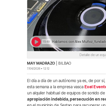
Hablamos con Alex Muñoz, fundador de Exel Even
15:49
Detalle de un equi
MAY MADRAZO
| BILBAO
7/06/2026 • 12:12
El día a día de un autónomo ya es, de por sí,
esta semana a la empresa vasca
Exel Event
un alquiler habitual de equipos de sonido de
apropiación indebida, persecución en re
en el municipio de Sestao para recuperar un 