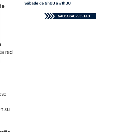
de
a
ta red
oso
en su