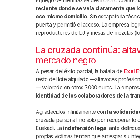
El juego de mentiras se desmoronó cuando 
reciente donde se veía claramente que l
ese mismo domicilio
. Sin escapatoria técn
puerta y permitió el acceso. La empresa logró
reproductores de DJ y mesas de mezclas (lo
La cruzada continúa: alta
mercado negro
A pesar del éxito parcial, la batalla de
Exel 
resto del lote alquilado —altavoces profesion
— valorado en otros 7.000 euros. La empresa
identidad de los colaboradores de la tra
Agradecidos infinitamente con
la solidarid
cruzada personal, no solo por recuperar lo qu
Euskadi. La
indefensión legal
ante delincue
propias víctimas tengan que arriesgar su int