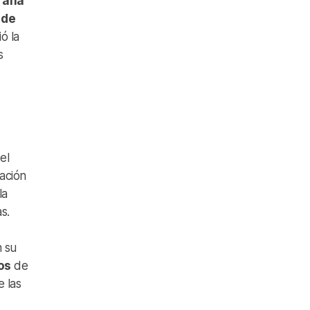
rafía
 de
ó la
s
el
nación
la
s.
n su
os
de
 las