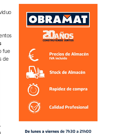
viduo
ventos
s
o fue
s de
.
a