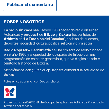
SOBRE NOSOTROS
La radio sin cadenas
. Desde 1960 haciendo radio en Bilbao.
Actualidad y
podcast
de
Bilbao
y
Bizkaia
, los partidos del
Athletic
en
‘La Emoción del Bacalao’
, noticias de sucesos,
deportes, sociedad, cultura, política, religión y obra social.
Radio Popular – Herri Irratia
es una emisora de radio fundada
en el año 1960 y propiedad del obispado de Bilbao con una
programación de carácter generalista, que va dirigida a todo el
territorio histórico de Bizkaia.
Menciónanos con
@RadioPopular
para comentar la actualidad de
Bizkaia.
Fotos en colaboración con
Depositphotos
Protegido por reCAPTCHA de Google. Se aplican su
Política de Privacidad
y
Términos del servicio
.