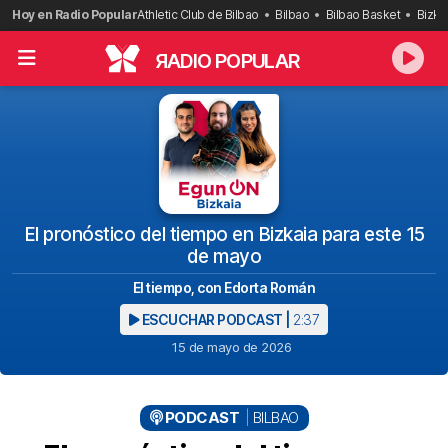
Saltar
Hoy en Radio Popular
Athletic Club de Bilbao
Bilbao
Bilbao Basket
Bizka
al
contenido
R
ADIO POPULAR
El pronóstico del tiempo en Bizkaia para este 15
de mayo
El tiempo, con Edorta Román
ESCUCHAR PODCAST |
2:37
15 de mayo de 2026
PODCAST
BILBAO