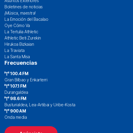
Asuntos Exteriores
Boletines de noticias
¡Música, maestra!
La Emoción del Bacalao
Oye Cómo Va
La Tertulia Athletic
Athletic Beti Zurekin
Hirukoa Bizkaian
La Traviata
La Santa Misa
Frecuencias
100.4 FM
Gran Bilbao y Enkarterri
107.1 FM
Durangaldea
98.6 FM
Busturialdea, Lea-Artibai y Uribe-Kosta
900 AM
Onda media