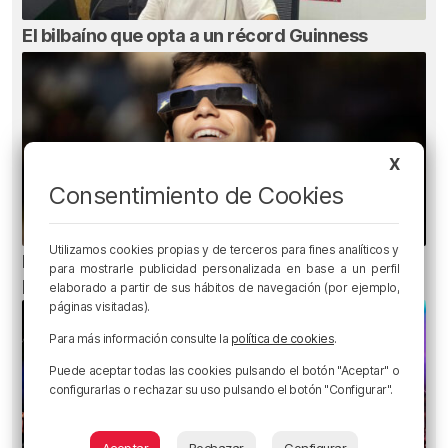
El bilbaíno que opta a un récord Guinness
X
Consentimiento de Cookies
Utilizamos cookies propias y de terceros para fines analíticos y
Ni gafas de sol ni radiografías: los errores que
para mostrarle publicidad personalizada en base a un perfil
pueden dañar la retina durante el eclipse
elaborado a partir de sus hábitos de navegación (por ejemplo,
páginas visitadas).
Para más información consulte la
política de cookies
.
Puede aceptar todas las cookies pulsando el botón "Aceptar" o
configurarlas o rechazar su uso pulsando el botón "Configurar".
Aceptar
Rechazar
Configurar