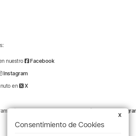
s:
a en nuestro
Facebook
Instagram
minuto en
X
ramación y nuestras noticias en nuestro
canal de Telegr
X
Consentimiento de Cookies