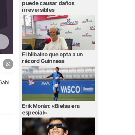
puede causar daños
irreversibles
El bilbaíno que opta a un
récord Guinness
Gabi
Erik Morán: «Bielsa era
especial»