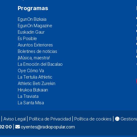
Programas
EgunOn Bizkaia
EgunOn Magazine
Euskadin Gaur
Es Posible
Asuntos Exteriores
Boletines de noticias
¡Música, maestra!
La Emoción del Bacalao
Oye Cómo Va
La Tertulia Athletic
Athletic Beti Zurekin
Hirukoa Bizkaian
La Traviata
La Santa Misa
|
Aviso Legal
|
Política de Privacidad
|
Política de cookies
|
Gestiona
92 00
|
oyentes@radiopopular.com