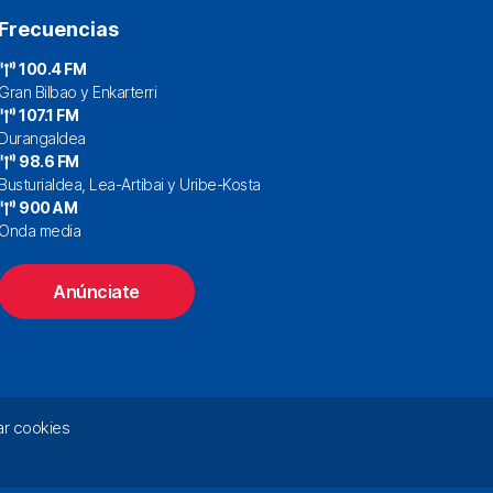
Frecuencias
100.4 FM
Gran Bilbao y Enkarterri
107.1 FM
Durangaldea
98.6 FM
Busturialdea, Lea-Artibai y Uribe-Kosta
900 AM
Onda media
Anúnciate
r cookies