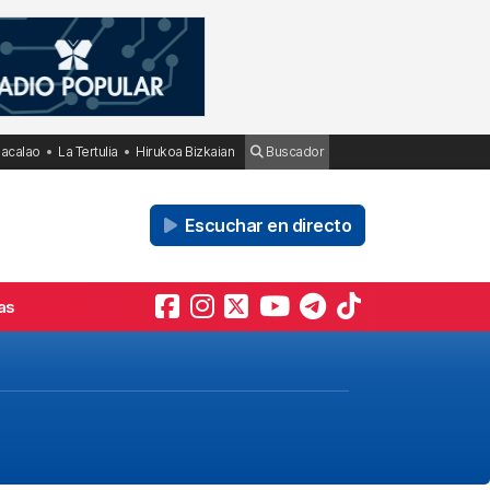
Bacalao
La Tertulia
Hirukoa Bizkaian
Buscador
Escuchar en directo
as