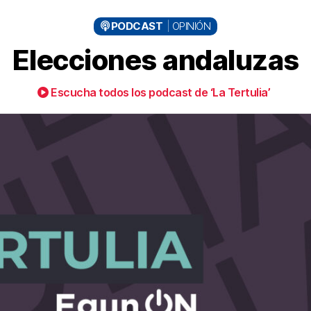
PODCAST
OPINIÓN
Elecciones andaluzas
Escucha todos los podcast de ‘La Tertulia’