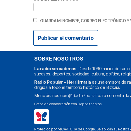
GUARDA MI NOMBRE, CORREO ELECTRÓNICO Y 
SOBRE NOSOTROS
La radio sin cadenas
. Desde 1960 haciendo radio 
sucesos, deportes, sociedad, cultura, política, religi
Radio Popular – Herri Irratia
es una emisora de ra
dirigida a todo el territorio histórico de Bizkaia.
Menciónanos con
@RadioPopular
para comentar la a
Fotos en colaboración con
Depositphotos
Protegido por reCAPTCHA de Google. Se aplican su
Política