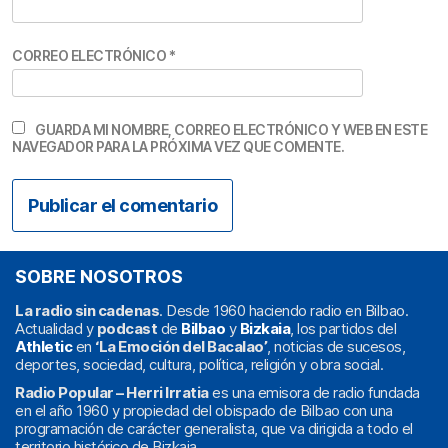
CORREO ELECTRÓNICO
*
GUARDA MI NOMBRE, CORREO ELECTRÓNICO Y WEB EN ESTE
NAVEGADOR PARA LA PRÓXIMA VEZ QUE COMENTE.
SOBRE NOSOTROS
La radio sin cadenas
. Desde 1960 haciendo radio en Bilbao.
Actualidad y
podcast
de
Bilbao
y
Bizkaia
, los partidos del
Athletic
en
‘La Emoción del Bacalao’
, noticias de sucesos,
deportes, sociedad, cultura, política, religión y obra social.
Radio Popular – Herri Irratia
es una emisora de radio fundada
en el año 1960 y propiedad del obispado de Bilbao con una
programación de carácter generalista, que va dirigida a todo el
territorio histórico de Bizkaia.