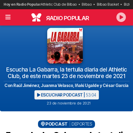
Saltar
Hoy en Radio Popular
Athletic Club de Bilbao
Bilbao
Bilbao Basket
Bizka
al
contenido
R
ADIO POPULAR
Escucha La Gabarra, la tertulia diaria del Athletic
Club, de este martes 23 de noviembre de 2021
Con Raúl Jiménez, Juanma Velasco, Iñaki Ugalde y César García
ESCUCHAR PODCAST |
53:04
23 de noviembre de 2021
PODCAST
DEPORTES