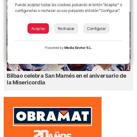
Puede aceptar todas las cookies pulsando el botón "Aceptar" o
pueden dañar la retina durante el eclipse
configurarlas o rechazar su uso pulsando el botón "Configurar".
Aceptar
Rechazar
Configurar
Powered by
Media Sector S.L.
Bilbao celebra San Mamés en el aniversario de
la Misericordia