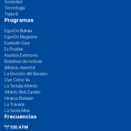
Sociedad
Tecnología
Triple B
Programas
EgunOn Bizkaia
EgunOn Magazine
Euskadin Gaur
Es Posible
Asuntos Exteriores
Boletines de noticias
¡Música, maestra!
La Emoción del Bacalao
Oye Cómo Va
La Tertulia Athletic
Athletic Beti Zurekin
Hirukoa Bizkaian
La Traviata
La Santa Misa
Frecuencias
100.4 FM