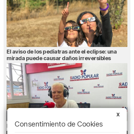
El aviso de los pediatras ante el eclipse: una
mirada puede causar daños irreversibles
X
Consentimiento de Cookies
El bilbaíno que opta a un récord Guinness