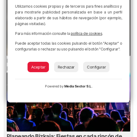
Utilizamos cookies propias y de terceros para fines analíticos y
para mostrarle publicidad personalizada en base a un perfil
elaborado a partir de sus hábitos de navegación (por ejemplo,
páginas visitadas).
Para más información consulte la
política de cookies
.
Puede aceptar todas las cookies pulsando el botón "Aceptar" o
configurarlas o rechazar su uso pulsando el botón "Configurar".
Ni gafas de sol ni radiografías: los errores que
pueden dañar la retina durante el eclipse
Aceptar
Rechazar
Configurar
Powered by
Media Sector S.L.
Planeando Bizkaia: Fiestas en cada rincón de