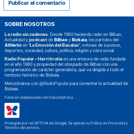
SOBRE NOSOTROS
La radio sin cadenas
. Desde 1960 haciendo radio en Bilbao.
Actualidad y
podcast
de
Bilbao
y
Bizkaia
, los partidos del
Athletic
en
‘La Emoción del Bacalao’
, noticias de sucesos,
deportes, sociedad, cultura, política, religión y obra social.
Radio Popular – Herri Irratia
es una emisora de radio fundada
en el año 1960 y propiedad del obispado de Bilbao con una
programación de carácter generalista, que va dirigida a todo el
territorio histórico de Bizkaia.
Menciónanos con
@RadioPopular
para comentar la actualidad de
Bizkaia.
Fotos en colaboración con
Depositphotos
Protegido por reCAPTCHA de Google. Se aplican su
Política de Privacidad
y
Términos del servicio
.