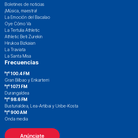
Boletines de noticias
¡Música, maestra!
La Emoción del Bacalao
Oye Cómo Va
La Tertulia Athletic
Athletic Beti Zurekin
Hirukoa Bizkaian
La Traviata
La Santa Misa
Frecuencias
100.4 FM
Gran Bilbao y Enkarterri
107.1 FM
Durangaldea
98.6 FM
Busturialdea, Lea-Artibai y Uribe-Kosta
900 AM
Onda media
Anúnciate