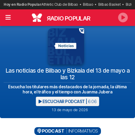
Saltar
Hoy en Radio Popular
Athletic Club de Bilbao
Bilbao
Bilbao Basket
Bizka
al
contenido
R
ADIO POPULAR
Las noticias de Bilbao y Bizkaia del 13 de mayo a
las 12
Escucha los titulares más destacados de la jornada, la última
hora, el tráfico y el tiempo con Juanma Jubera
ESCUCHAR PODCAST |
6:06
13 de mayo de 2026
PODCAST
INFORMATIVOS