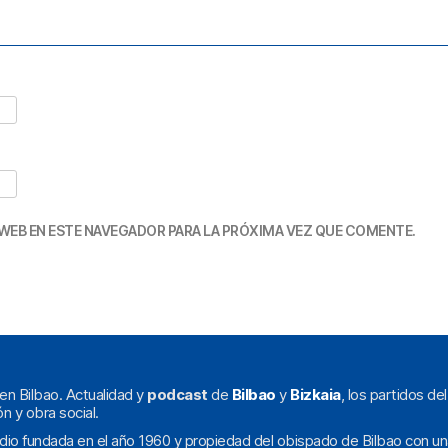
WEB EN ESTE NAVEGADOR PARA LA PRÓXIMA VEZ QUE COMENTE.
en Bilbao. Actualidad y
podcast
de
Bilbao
y
Bizkaia
, los partidos de
ón y obra social.
dio fundada en el año 1960 y propiedad del obispado de Bilbao con un