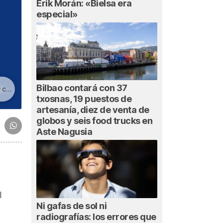
Erik Morán: «Bielsa era
especial»
Bilbao contará con 37
ega
txosnas, 19 puestos de
artesanía, diez de venta de
globos y seis food trucks en
Aste Nagusia
l
Ni gafas de sol ni
radiografías: los errores que