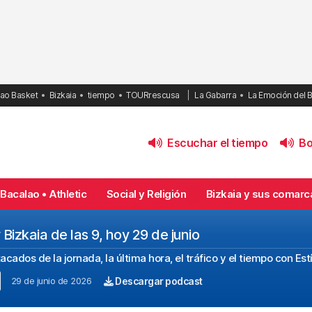
bao Basket
Bizkaia
tiempo
TOURrescusa
La Gabarra
La Emoción del 
Escuchar el tiempo
Bol
Bacalao • Athletic
Social y Religión
Bizkaia y sus comarc
 Bizkaia de las 9, hoy 29 de junio
cados de la jornada, la última hora, el tráfico y el tiempo con Est
29 de junio de 2026
Descargar podcast