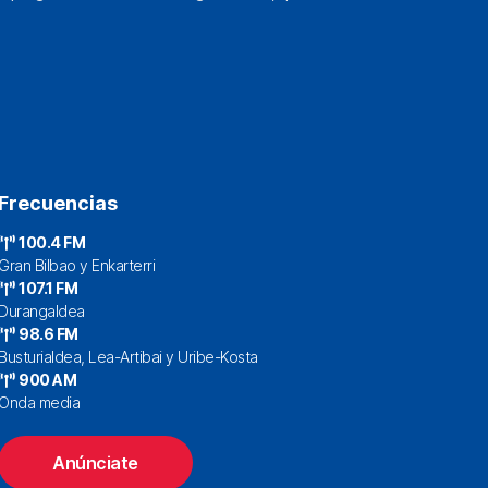
Frecuencias
100.4 FM
Gran Bilbao y Enkarterri
107.1 FM
Durangaldea
98.6 FM
Busturialdea, Lea-Artibai y Uribe-Kosta
900 AM
Onda media
Anúnciate