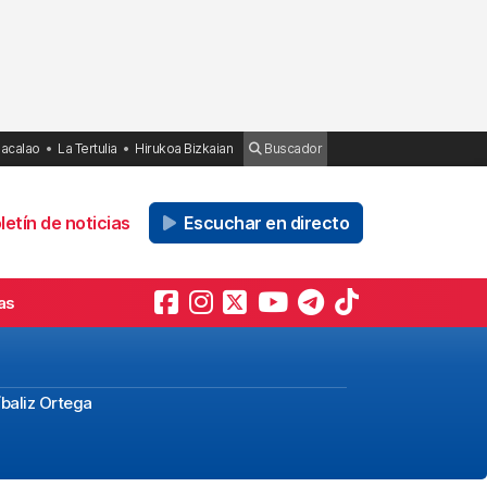
Bacalao
La Tertulia
Hirukoa Bizkaian
Buscador
etín de noticias
Escuchar en directo
as
íbaliz Ortega