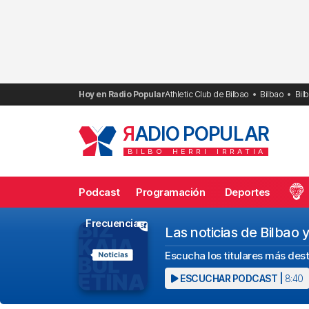
Saltar
al
contenido
Hoy en Radio Popular
Athletic Club de Bilbao
Bilbao
Bil
R
ADIO POPULAR
BILBO
HERRI
IRRATIA
Podcast
Programación
Deportes
Frecuencias
Las noticias de Bilbao y
Escucha los titulares más desta
ESCUCHAR PODCAST |
8:40