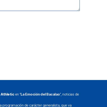
l
Athletic
en
‘La Emoción del Bacalao’
, noticias de
a programación de carácter generalista, que va