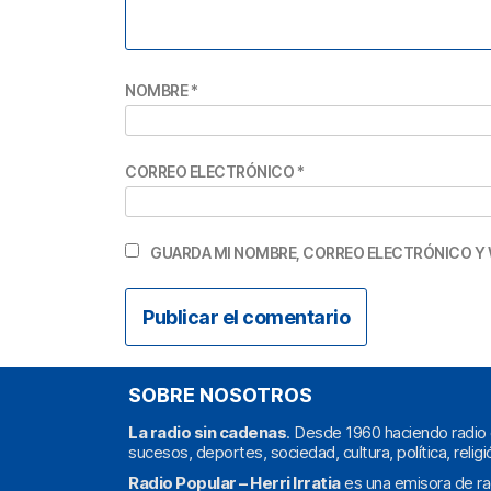
NOMBRE
*
CORREO ELECTRÓNICO
*
GUARDA MI NOMBRE, CORREO ELECTRÓNICO Y 
SOBRE NOSOTROS
La radio sin cadenas
. Desde 1960 haciendo radio 
sucesos, deportes, sociedad, cultura, política, religi
Radio Popular – Herri Irratia
es una emisora de ra