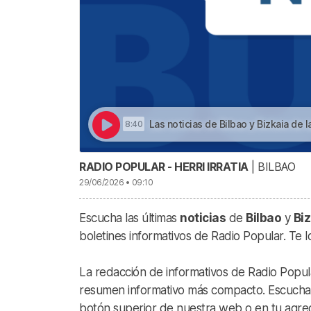
Las noticias de Bilbao y Bizkaia de las 9, h
8:40
RADIO POPULAR - HERRI IRRATIA
| BILBAO
29/06/2026 • 09:10
Escucha las últimas
noticias
de
Bilbao
y
Biz
boletines informativos de Radio Popular. Te 
La redacción de informativos de Radio Popular
resumen informativo más compacto. Escucha la
botón superior de nuestra web o en tu agreg