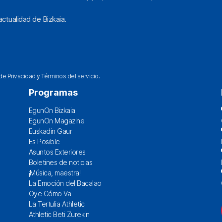
ctualidad de Bizkaia.
 de Privacidad
y
Términos del servicio
.
Programas
EgunOn Bizkaia
EgunOn Magazine
Euskadin Gaur
Es Posible
Asuntos Exteriores
Boletines de noticias
¡Música, maestra!
La Emoción del Bacalao
Oye Cómo Va
La Tertulia Athletic
Athletic Beti Zurekin