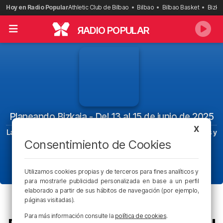
Saltar
Hoy en Radio Popular
Athletic Club de Bilbao
Bilbao
Bilbao Basket
Bizka
al
contenido
R
ADIO POPULAR
Planeando Bizkaia - Del 13 al 15 de junio de 2025
X
Las mejores propuestas para disfrutar de conciertos, festivales y
ferias en Bilbao, Bizkaia y alrededores
Consentimiento de Cookies
ESCUCHAR PODCAST |
29:55
12 de junio de 2025
Utilizamos cookies propias y de terceros para fines analíticos y
para mostrarle publicidad personalizada en base a un perfil
elaborado a partir de sus hábitos de navegación (por ejemplo,
páginas visitadas).
PODCAST
ASTEBURUKO PLANAK
Para más información consulte la
política de cookies
.