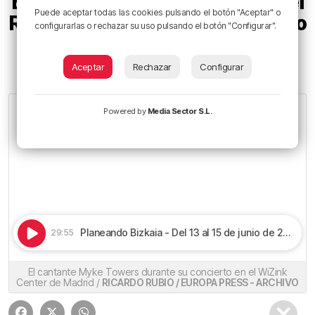
Este fin de semana: Leiva, Ariel
Puede aceptar todas las cookies pulsando el botón "Aceptar" o
Rot, fiestas de Gallarta y mucho
configurarlas o rechazar su uso pulsando el botón "Configurar".
más
Aceptar
Rechazar
Configurar
Escucha todos los podcast de ‘Planeando Bizkaia’
Powered by
Media Sector S.L.
Planeando Bizkaia - Del 13 al 15 de junio de 2025 | Este fin de semana: Leiva, Ariel Rot, fiestas de Gallarta y mucho más
29:55
El cantante Myke Towers durante su concierto en el WiZink
Center de Madrid /
RICARDO RUBIO / EUROPA PRESS - ARCHIVO