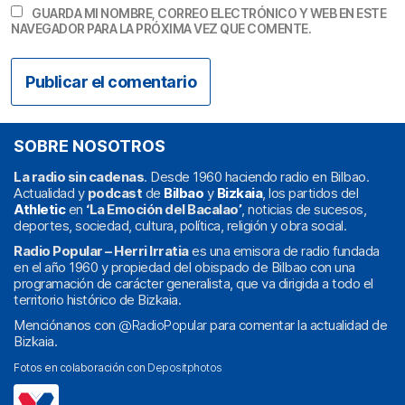
GUARDA MI NOMBRE, CORREO ELECTRÓNICO Y WEB EN ESTE
NAVEGADOR PARA LA PRÓXIMA VEZ QUE COMENTE.
SOBRE NOSOTROS
La radio sin cadenas
. Desde 1960 haciendo radio en Bilbao.
Actualidad y
podcast
de
Bilbao
y
Bizkaia
, los partidos del
Athletic
en
‘La Emoción del Bacalao’
, noticias de sucesos,
deportes, sociedad, cultura, política, religión y obra social.
Radio Popular – Herri Irratia
es una emisora de radio fundada
en el año 1960 y propiedad del obispado de Bilbao con una
programación de carácter generalista, que va dirigida a todo el
territorio histórico de Bizkaia.
Menciónanos con
@RadioPopular
para comentar la actualidad de
Bizkaia.
Fotos en colaboración con
Depositphotos