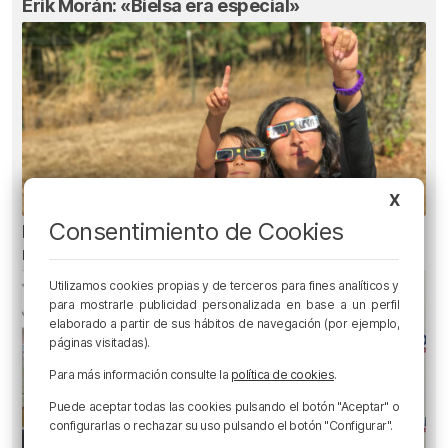
Erik Morán: «Bielsa era especial»
X
Consentimiento de Cookies
El aviso de los pediatras ante el eclipse: una
mirada puede causar daños irreversibles
Utilizamos cookies propias y de terceros para fines analíticos y
para mostrarle publicidad personalizada en base a un perfil
elaborado a partir de sus hábitos de navegación (por ejemplo,
páginas visitadas).
Para más información consulte la
política de cookies
.
Puede aceptar todas las cookies pulsando el botón "Aceptar" o
configurarlas o rechazar su uso pulsando el botón "Configurar".