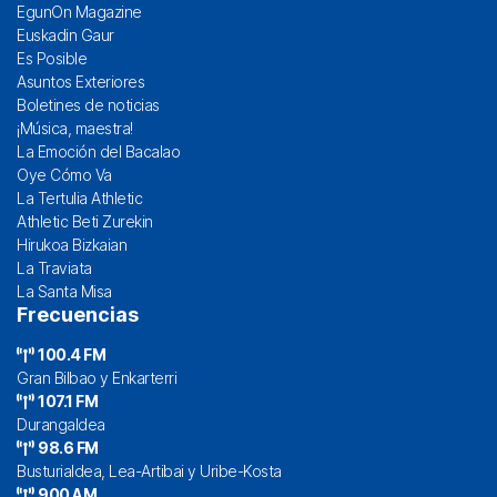
EgunOn Magazine
Euskadin Gaur
Es Posible
Asuntos Exteriores
Boletines de noticias
¡Música, maestra!
La Emoción del Bacalao
Oye Cómo Va
La Tertulia Athletic
Athletic Beti Zurekin
Hirukoa Bizkaian
La Traviata
La Santa Misa
Frecuencias
100.4 FM
Gran Bilbao y Enkarterri
107.1 FM
Durangaldea
98.6 FM
Busturialdea, Lea-Artibai y Uribe-Kosta
900 AM