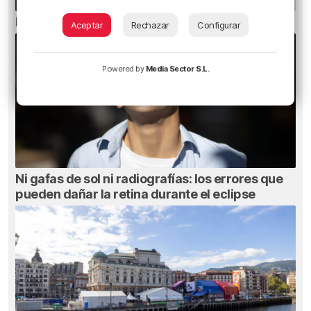
El bilbaíno que opta a un récord Guinness
Aceptar
Rechazar
Configurar
Powered by
Media Sector S.L.
Ni gafas de sol ni radiografías: los errores que
pueden dañar la retina durante el eclipse