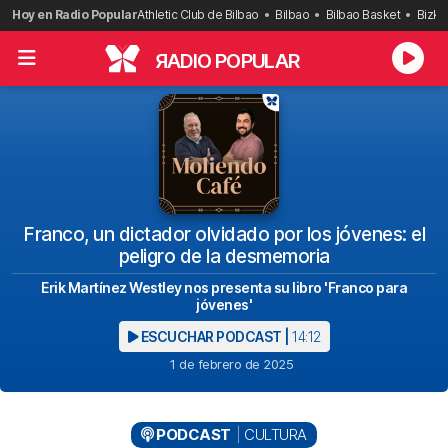
Saltar
Hoy en Radio Popular
Athletic Club de Bilbao
Bilbao
Bilbao Basket
Bizka
al
contenido
R
ADIO POPULAR
Franco, un dictador olvidado por los jóvenes: el
peligro de la desmemoria
Erik Martínez Westley nos presenta su libro 'Franco para
jóvenes'
ESCUCHAR PODCAST |
14:12
1 de febrero de 2025
PODCAST
CULTURA