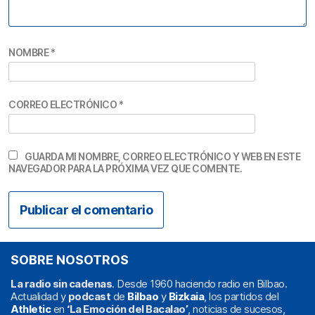
NOMBRE
*
CORREO ELECTRÓNICO
*
GUARDA MI NOMBRE, CORREO ELECTRÓNICO Y WEB EN ESTE
NAVEGADOR PARA LA PRÓXIMA VEZ QUE COMENTE.
SOBRE NOSOTROS
La radio sin cadenas
. Desde 1960 haciendo radio en Bilbao.
Actualidad y
podcast
de
Bilbao
y
Bizkaia
, los partidos del
Athletic
en
‘La Emoción del Bacalao’
, noticias de sucesos,