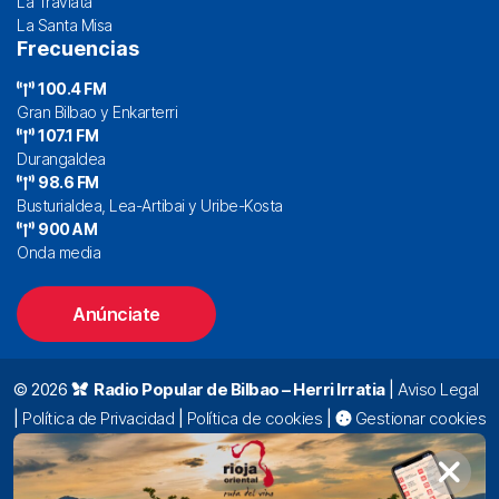
La Traviata
La Santa Misa
Frecuencias
100.4 FM
Gran Bilbao y Enkarterri
107.1 FM
Durangaldea
98.6 FM
Busturialdea, Lea-Artibai y Uribe-Kosta
900 AM
Onda media
Anúnciate
© 2026
Radio Popular de Bilbao – Herri Irratia
|
Aviso Legal
|
Política de Privacidad
|
Política de cookies
|
Gestionar cookies
Alda. Mazarredo, 47 – 7º 48009 Bilbao |
94 423 92 00
|
oyentes@radiopopular.com