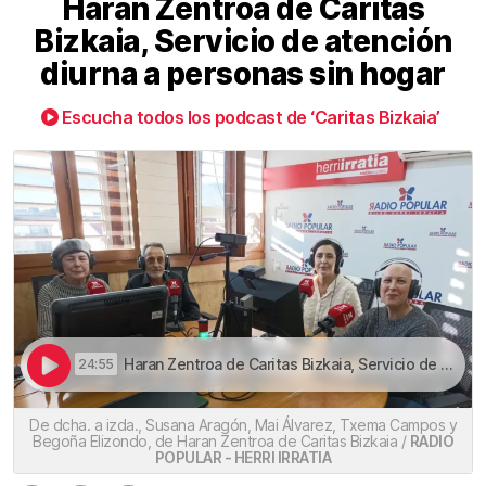
Haran Zentroa de Caritas
Bizkaia, Servicio de atención
diurna a personas sin hogar
Escucha todos los podcast de ‘Caritas Bizkaia’
Haran Zentroa de Caritas Bizkaia, Servicio de atención diurna a personas sin hogar | Haran Zentroa de Caritas Bizkaia, Servicio de atención diurna a personas sin hogar
24:55
De dcha. a izda., Susana Aragón, Mai Álvarez, Txema Campos y
Begoña Elizondo, de Haran Zentroa de Caritas Bizkaia /
RADIO
POPULAR - HERRI IRRATIA