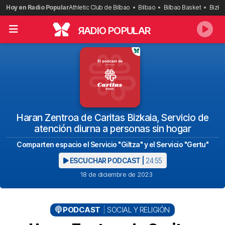
Saltar
Hoy en Radio Popular
Athletic Club de Bilbao
Bilbao
Bilbao Basket
Bizka
al
contenido
R
ADIO POPULAR
Haran Zentroa de Caritas Bizkaia, Servicio de
atención diurna a personas sin hogar
Comparten espacio el Servicio "Giltza" y el Servicio "Gertu"
ESCUCHAR PODCAST |
24:55
18 de diciembre de 2023
PODCAST
SOCIAL Y RELIGIÓN