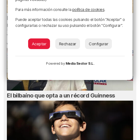
Para más información consulte la
política de cookies
.
El aviso de los pediatras ante el eclipse: una
Puede aceptar todas las cookies pulsando el botón "Aceptar" o
mirada puede causar daños irreversibles
configurarlas o rechazar su uso pulsando el botón "Configurar".
Aceptar
Rechazar
Configurar
Powered by
Media Sector S.L.
El bilbaíno que opta a un récord Guinness