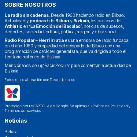
SOBRE NOSOTROS
La radio sin cadenas
. Desde 1960 haciendo radio en Bilbao.
Actualidad y
podcast
de
Bilbao
y
Bizkaia
, los partidos del
Athletic
en
‘La Emoción del Bacalao’
, noticias de sucesos,
deportes, sociedad, cultura, política, religión y obra social.
Radio Popular – Herri Irratia
es una emisora de radio fundada
en el año 1960 y propiedad del obispado de Bilbao con una
programación de carácter generalista, que va dirigida a todo el
territorio histórico de Bizkaia.
Menciónanos con
@RadioPopular
para comentar la actualidad de
Bizkaia.
Fotos en colaboración con
Depositphotos
Protegido por reCAPTCHA de Google. Se aplican su
Política de Privacidad
y
Términos del servicio
.
Noticias
Bizkaia