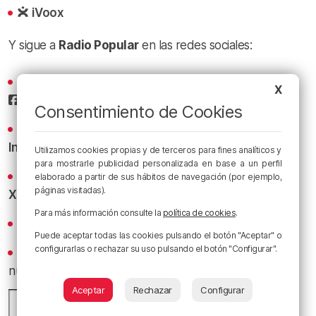
iVoox
Y sigue a
Radio Popular
en las redes sociales:
Sigue todas las noticias de Bilbao y Bizkaia en nuestro
X
Facebook
Consentimiento de Cookies
Conoce la radio desde dentro en nuestro
Instagram
Utilizamos cookies propias y de terceros para fines analíticos y
para mostrarle publicidad personalizada en base a un perfil
Los titulares y los bacalaos del Athletic al minuto en
elaborado a partir de sus hábitos de navegación (por ejemplo,
páginas visitadas).
X
Para más información consulte la
política de cookies
.
Revive los mejores bacalaos en
YouTube
Puede aceptar todas las cookies pulsando el botón "Aceptar" o
configurarlas o rechazar su uso pulsando el botón "Configurar".
Recibe las actualizaciones de nuestra programación y
nuestras noticias en nuestro
canal de Telegram
Aceptar
Rechazar
Configurar