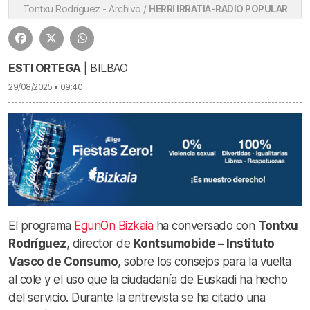
Tontxu Rodríguez - Archivo /
HERRI IRRATIA-RADIO POPULAR
ESTI ORTEGA
| BILBAO
29/08/2025 • 09:40
El programa
EgunOn Bizkaia
ha conversado con
Tontxu
Rodríguez
, director de
Kontsumobide – Instituto
Vasco de Consumo
, sobre los consejos para la vuelta
al cole y el uso que la ciudadanía de Euskadi ha hecho
del servicio. Durante la entrevista se ha citado una