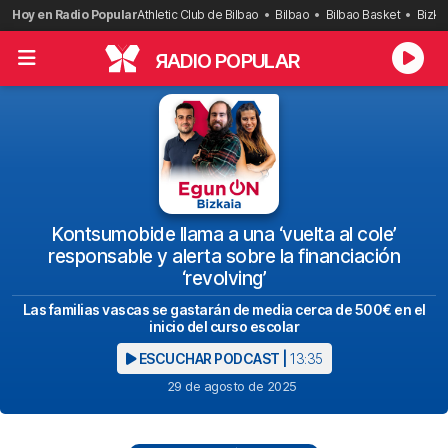
Saltar
Hoy en Radio Popular
Athletic Club de Bilbao
Bilbao
Bilbao Basket
Bizka
al
contenido
R
ADIO POPULAR
Kontsumobide llama a una ‘vuelta al cole’
responsable y alerta sobre la financiación
‘revolving’
Las familias vascas se gastarán de media cerca de 500€ en el
inicio del curso escolar
ESCUCHAR PODCAST |
13:35
29 de agosto de 2025