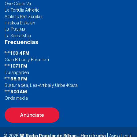
Oye Cómo Va
La Tertulia Athletic
Athletic Beti Zurekin
Hirukoa Bizkaian
La Traviata
La Santa Misa
Frecuencias
100.4 FM
Gran Bilbao y Enkarterri
107.1 FM
Durangaldea
98.6 FM
Busturialdea, Lea-Artibai y Uribe-Kosta
900 AM
Onda media
Anúnciate
© 2026
Radio Popular de Bilbao – Herri Irratia
|
Aviso Legal