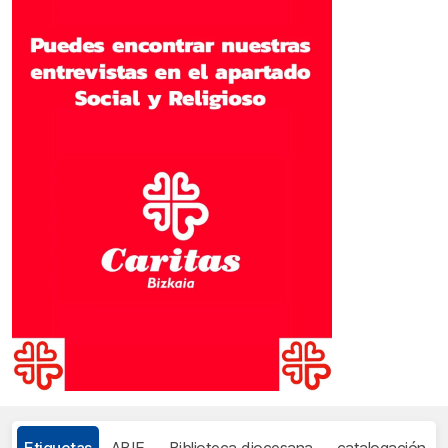
Etiquetas
ABIE
Biblioteca diocesana
catalogación