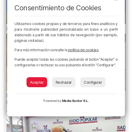
Consentimiento de Cookies
Utilizamos cookies propias y de terceros para fines analíticos y
Erik Morán: «Bielsa era especial»
para mostrarle publicidad personalizada en base a un perfil
elaborado a partir de sus hábitos de navegación (por ejemplo,
páginas visitadas).
Para más información consulte la
política de cookies
.
Puede aceptar todas las cookies pulsando el botón "Aceptar" o
configurarlas o rechazar su uso pulsando el botón "Configurar".
Aceptar
Rechazar
Configurar
El aviso de los pediatras ante el eclipse: una
Powered by
Media Sector S.L.
mirada puede causar daños irreversibles