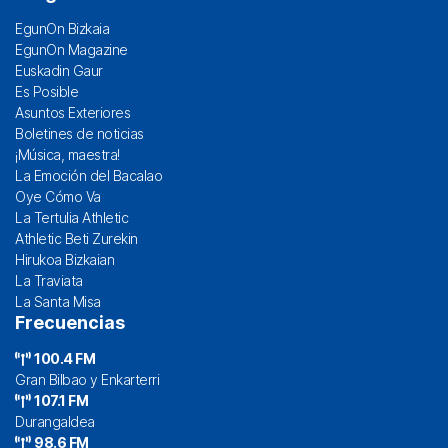
EgunOn Bizkaia
EgunOn Magazine
Euskadin Gaur
Es Posible
Asuntos Exteriores
Boletines de noticias
¡Música, maestra!
La Emoción del Bacalao
Oye Cómo Va
La Tertulia Athletic
Athletic Beti Zurekin
Hirukoa Bizkaian
La Traviata
La Santa Misa
Frecuencias
100.4 FM
Gran Bilbao y Enkarterri
107.1 FM
Durangaldea
98.6 FM