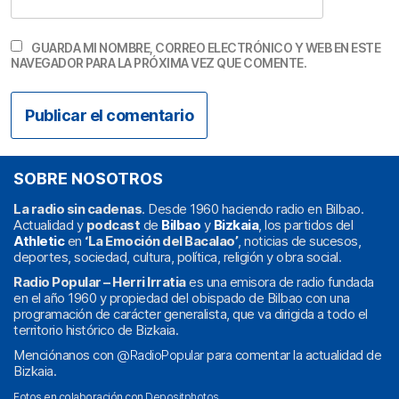
GUARDA MI NOMBRE, CORREO ELECTRÓNICO Y WEB EN ESTE
NAVEGADOR PARA LA PRÓXIMA VEZ QUE COMENTE.
SOBRE NOSOTROS
La radio sin cadenas
. Desde 1960 haciendo radio en Bilbao.
Actualidad y
podcast
de
Bilbao
y
Bizkaia
, los partidos del
Athletic
en
‘La Emoción del Bacalao’
, noticias de sucesos,
deportes, sociedad, cultura, política, religión y obra social.
Radio Popular – Herri Irratia
es una emisora de radio fundada
en el año 1960 y propiedad del obispado de Bilbao con una
programación de carácter generalista, que va dirigida a todo el
territorio histórico de Bizkaia.
Menciónanos con
@RadioPopular
para comentar la actualidad de
Bizkaia.
Fotos en colaboración con
Depositphotos