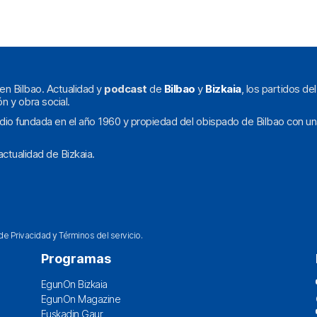
en Bilbao. Actualidad y
podcast
de
Bilbao
y
Bizkaia
, los partidos de
ón y obra social.
dio fundada en el año 1960 y propiedad del obispado de Bilbao con un
ctualidad de Bizkaia.
 de Privacidad
y
Términos del servicio
.
Programas
EgunOn Bizkaia
EgunOn Magazine
Euskadin Gaur