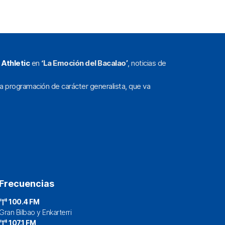
l
Athletic
en
‘La Emoción del Bacalao’
, noticias de
a programación de carácter generalista, que va
Frecuencias
100.4 FM
Gran Bilbao y Enkarterri
107.1 FM