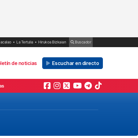
Bacalao
La Tertulia
Hirukoa Bizkaian
Buscador
etín de noticias
Escuchar en directo
as