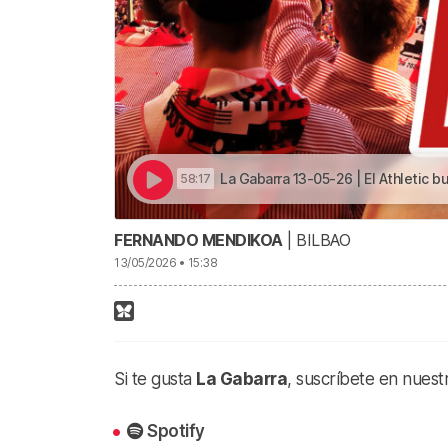
La Gabarra 13-05-26 | El Athletic busca la 
58:17
FERNANDO MENDIKOA
| BILBAO
13/05/2026 • 15:38
Si te gusta
La Gabarra
, suscríbete en nuest
Spotify