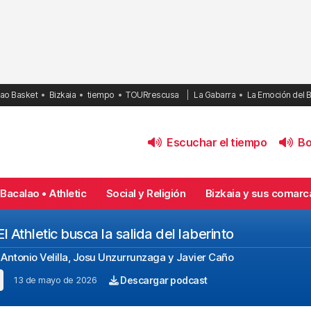
bao Basket
Bizkaia
tiempo
TOURrescusa
La Gabarra
La Emoción del 
Escuchar el tiempo
Bol
Bacalao • Athletic
Social y Religión
Bizkaia y sus comarc
 Athletic busca la salida del laberinto
ntonio Velilla, Josu Unzurrunzaga y Javier Caño
13 de mayo de 2026
Descargar podcast