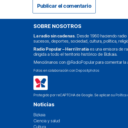
SOBRE NOSOTROS
La radio sin cadenas
. Desde 1960 haciendo radio 
sucesos, deportes, sociedad, cultura, política, religi
Radio Popular – Herri Irratia
es una emisora de ra
dirigida a todo el territorio histórico de Bizkaia.
Menciónanos con
@RadioPopular
para comentar la a
Fotos en colaboración con
Depositphotos
Protegido por reCAPTCHA de Google. Se aplican su
Política
Noticias
Bizkaia
Ciencia y salud
Cultura