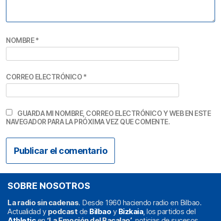
NOMBRE
*
CORREO ELECTRÓNICO
*
GUARDA MI NOMBRE, CORREO ELECTRÓNICO Y WEB EN ESTE
NAVEGADOR PARA LA PRÓXIMA VEZ QUE COMENTE.
SOBRE NOSOTROS
La radio sin cadenas
. Desde 1960 haciendo radio en Bilbao.
Actualidad y
podcast
de
Bilbao
y
Bizkaia
, los partidos del
Athletic
en
‘La Emoción del Bacalao’
, noticias de sucesos,