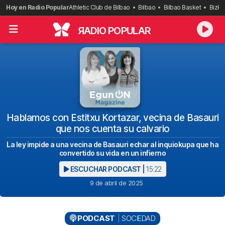
Saltar
Hoy en Radio Popular
Athletic Club de Bilbao
Bilbao
Bilbao Basket
Bizka
al
contenido
R
ADIO POPULAR
Hablamos con Estitxu Kortazar, vecina de Basauri
que nos cuenta su calvario
La ley impide a una vecina de Basauri echar al inquiokupa que ha
convertido su vida en un infierno
ESCUCHAR PODCAST |
15:22
9 de abril de 2025
PODCAST
SOCIEDAD