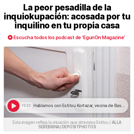
La peor pesadilla de la
inquiokupación: acosada por tu
inquilino en tu propia casa
Escucha todos los podcast de ‘EgunOn Magazine’
Hablamos con Estitxu Kortazar, vecina de Basauri que nos cuenta su calvario | La peor pesadilla de la inquiokupación: acosada por tu inquilino en tu propia casa
15:22
Esta imagen refleja la situación que atraviesa Estitxu /
ALLA
SEREBRINA/ DEPOSITPHOTOS