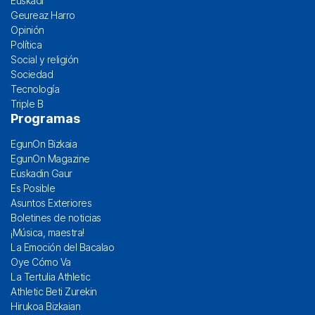
Euskadi
Geureaz Harro
Opinión
Política
Social y religión
Sociedad
Tecnología
Triple B
Programas
EgunOn Bizkaia
EgunOn Magazine
Euskadin Gaur
Es Posible
Asuntos Exteriores
Boletines de noticias
¡Música, maestra!
La Emoción del Bacalao
Oye Cómo Va
La Tertulia Athletic
Athletic Beti Zurekin
Hirukoa Bizkaian