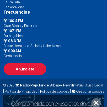
La Traviata
La Santa Misa
Frecuencias
100.4 FM
Gran Bilbao y Enkarterri
107.1 FM
Durangaldea
98.6 FM
Busturialdea, Lea-Artibai y Uribe-Kosta
900 AM
Onda media
Anúnciate
© 2026
Radio Popular de Bilbao – Herri Irratia
|
Aviso Legal
|
Política de Privacidad
|
Política de cookies
|
Gestionar cookies
Alda. Mazarredo, 47 – 7º 48009 Bilbao |
94 423 92 00
|
oyentes@radiopopular.com