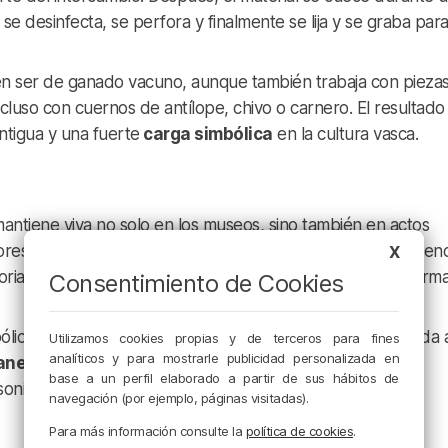
 se desinfecta, se perfora y finalmente se lija y se graba par
elen ser de ganado vacuno, aunque también trabaja con pieza
luso con cuernos de antílope, chivo o carnero. El resultado
ntigua y una fuerte
carga simbólica
en la cultura vasca.
antiene viva no solo en los museos, sino también en actos
ores han llevado las bocinas a San Mamés, al BEC, a residenc
X
toria y acercar a nuevas generaciones una práctica que form
Consentimiento de Cookies
lica: además de la exposición en Bilbao, este año la subida 
Utilizamos cookies propias y de terceros para fines
analíticos y para mostrarle publicidad personalizada en
nekogorta el 7 de junio
. Una cita que enlaza pasado y
base a un perfil elaborado a partir de sus hábitos de
 sonido que durante siglos convocó a la comunidad.
navegación (por ejemplo, páginas visitadas).
Para más información consulte la
política de cookies
.