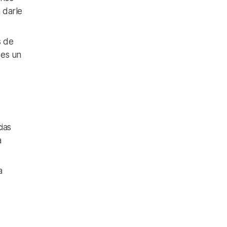
a darle
s de
 es un
ias
a
a