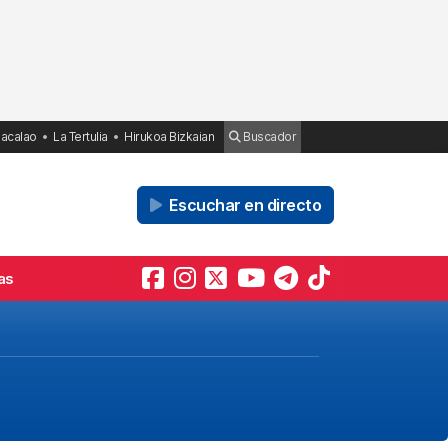
Bacalao
La Tertulia
Hirukoa Bizkaian
Buscador
Escuchar en directo
as