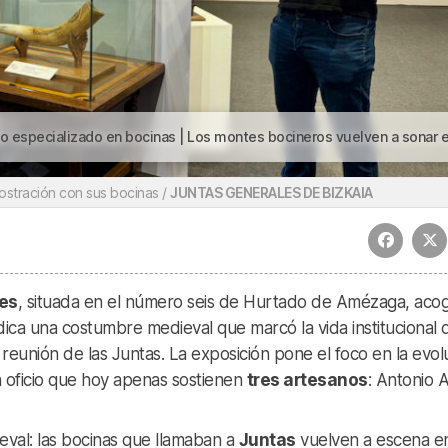
specializado en bocinas | Los montes bocineros vuelven a sonar en Bilb
ostración con sus bocinas /
JUNTAS GENERALES DE BIZKAIA
es
, situada en el número seis de Hurtado de Amézaga, aco
ica una costumbre medieval que marcó la vida institucional 
a reunión de las Juntas. La exposición pone el foco en la evol
un oficio que hoy apenas sostienen
tres artesanos
: Antonio A
eval: las bocinas que llamaban a
Juntas
vuelven a escena e