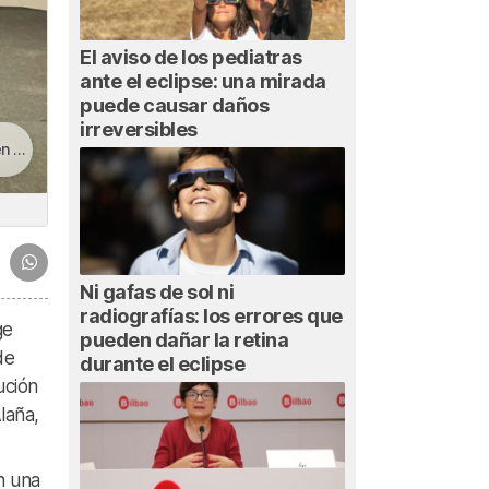
El aviso de los pediatras
ante el eclipse: una mirada
puede causar daños
irreversibles
ao
Ni gafas de sol ni
radiografías: los errores que
ge
pueden dañar la retina
de
durante el eclipse
ución
laña,
n una