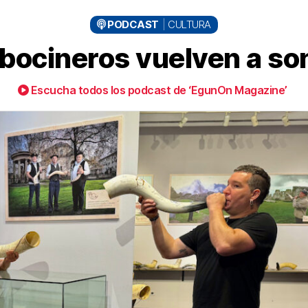
PODCAST
CULTURA
bocineros vuelven a son
Escucha todos los podcast de ‘EgunOn Magazine’