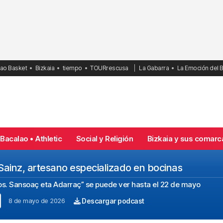
bao Basket
Bizkaia
tiempo
TOURrescusa
La Gabarra
La Emoción del 
Bacalao • Athletic
Social y Religión
Bizkaia y sus comarc
ainz, artesano especializado en bocinas
dos. Sansoaç eta Adarraç” se puede ver hasta el 22 de mayo
8 de mayo de 2026
Descargar podcast