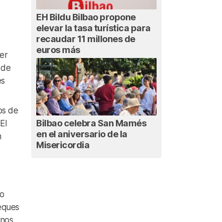
EH Bildu Bilbao propone
elevar la tasa turística para
recaudar 11 millones de
euros más
er
 de
es
os de
Bilbao celebra San Mamés
El
en el aniversario de la
n
Misericordia
no
ueques
unos