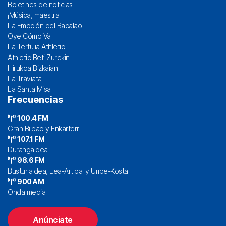
Boletines de noticias
¡Música, maestra!
La Emoción del Bacalao
Oye Cómo Va
La Tertulia Athletic
Athletic Beti Zurekin
Hirukoa Bizkaian
La Traviata
La Santa Misa
Frecuencias
100.4 FM
Gran Bilbao y Enkarterri
107.1 FM
Durangaldea
98.6 FM
Busturialdea, Lea-Artibai y Uribe-Kosta
900 AM
Onda media
Anúnciate