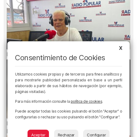
X
El bilbaíno que opta a un récord Guinness
Consentimiento de Cookies
Utilizamos cookies propias y de terceros para fines analíticos y
para mostrarle publicidad personalizada en base a un perfil
elaborado a partir de sus hábitos de navegación (por ejemplo,
páginas visitadas).
Para más información consulte la
política de cookies
.
Puede aceptar todas las cookies pulsando el botón "Aceptar" o
configurarlas o rechazar su uso pulsando el botón "Configurar".
Ni gafas de sol ni radiografías: los errores que
pueden dañar la retina durante el eclipse
Aceptar
Rechazar
Configurar