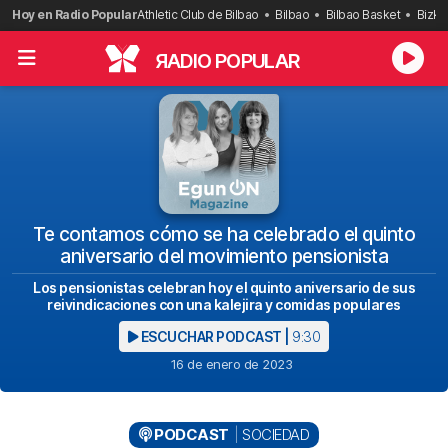
Saltar
Hoy en Radio Popular
Athletic Club de Bilbao
Bilbao
Bilbao Basket
Bizka
al
contenido
R
ADIO POPULAR
Te contamos cómo se ha celebrado el quinto
aniversario del movimiento pensionista
Los pensionistas celebran hoy el quinto aniversario de sus
reivindicaciones con una kalejira y comidas populares
ESCUCHAR PODCAST |
9:30
16 de enero de 2023
PODCAST
SOCIEDAD