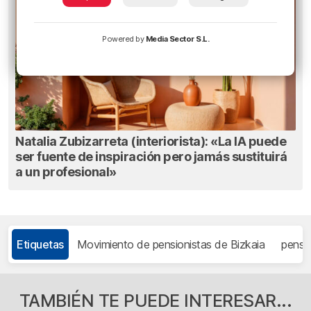
Powered by
Media Sector S.L.
Natalia Zubizarreta (interiorista): «La IA puede
ser fuente de inspiración pero jamás sustituirá
a un profesional»
Etiquetas
Movimiento de pensionistas de Bizkaia
pensi
TAMBIÉN TE PUEDE INTERESAR...