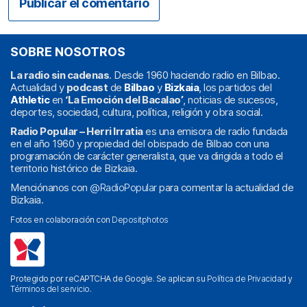
SOBRE NOSOTROS
La radio sin cadenas
. Desde 1960 haciendo radio en Bilbao.
Actualidad y
podcast
de
Bilbao
y
Bizkaia
, los partidos del
Athletic
en
‘La Emoción del Bacalao’
, noticias de sucesos,
deportes, sociedad, cultura, política, religión y obra social.
Radio Popular – Herri Irratia
es una emisora de radio fundada
en el año 1960 y propiedad del obispado de Bilbao con una
programación de carácter generalista, que va dirigida a todo el
territorio histórico de Bizkaia.
Menciónanos con
@RadioPopular
para comentar la actualidad de
Bizkaia.
Fotos en colaboración con
Depositphotos
Protegido por reCAPTCHA de Google. Se aplican su
Política de Privacidad
y
Términos del servicio
.