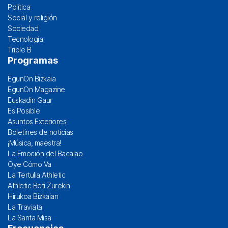
Política
Social y religión
Sociedad
Tecnología
Triple B
Programas
EgunOn Bizkaia
EgunOn Magazine
Euskadin Gaur
Es Posible
Asuntos Exteriores
Boletines de noticias
¡Música, maestra!
La Emoción del Bacalao
Oye Cómo Va
La Tertulia Athletic
Athletic Beti Zurekin
Hirukoa Bizkaian
La Traviata
La Santa Misa