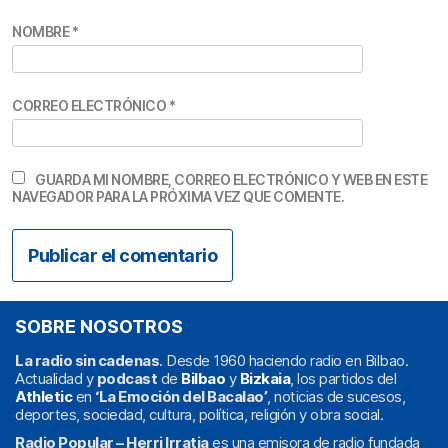
NOMBRE
*
CORREO ELECTRÓNICO
*
GUARDA MI NOMBRE, CORREO ELECTRÓNICO Y WEB EN ESTE
NAVEGADOR PARA LA PRÓXIMA VEZ QUE COMENTE.
SOBRE NOSOTROS
La radio sin cadenas
. Desde 1960 haciendo radio en Bilbao.
Actualidad y
podcast
de
Bilbao
y
Bizkaia
, los partidos del
Athletic
en
‘La Emoción del Bacalao’
, noticias de sucesos,
deportes, sociedad, cultura, política, religión y obra social.
Radio Popular – Herri Irratia
es una emisora de radio fundada