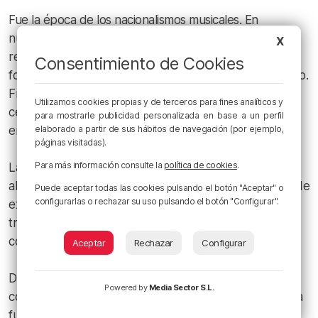
Fue la época de los nacionalismos musicales. En
numerosos lugares de Europa surgió el deseo de
X
recuperar canciones, leyendas, ritmos y danzas que
Consentimiento de Cookies
formaban parte de la memoria colectiva de cada pueblo.
Frente al predominio de los modelos musicales
Utilizamos cookies propias y de terceros para fines analíticos y
centroeuropeos, muchos autores buscaron inspiración
para mostrarle publicidad personalizada en base a un perfil
en el folclore y en las tradiciones locales.
elaborado a partir de sus hábitos de navegación (por ejemplo,
páginas visitadas).
Para más información consulte la
política de cookies
.
Las danzas populares han servido durante siglos para
algo más que entretener. Han sido también una forma de
Puede aceptar todas las cookies pulsando el botón "Aceptar" o
configurarlas o rechazar su uso pulsando el botón "Configurar".
expresar la identidad de una comunidad, de transmitir
tradiciones y de mantener vivo el vínculo con la historia
colectiva.
Aceptar
Rechazar
Configurar
Durante el siglo XIX y comienzos del XX, muchos
Powered by
Media Sector S.L.
compositores europeos descubrieron en el folclore una
fuente de inspiración artística. Lo vimos hace unos