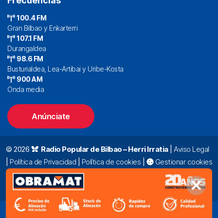
Frecuencias
100.4 FM
Gran Bilbao y Enkarterri
107.1 FM
Durangaldea
98.6 FM
Busturialdea, Lea-Artibai y Uribe-Kosta
900 AM
Onda media
Anúnciate
© 2026
Radio Popular de Bilbao – Herri Irratia
|
Aviso Legal
|
Política de Privacidad
|
Política de cookies
|
Gestionar cookies
Alda. Mazarredo, 47 – 7º 48009 Bilbao |
94 423 92 00
|
oyentes@radiopopular.com