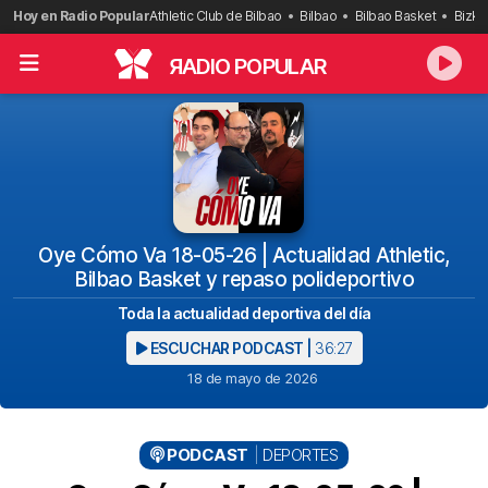
Saltar
Hoy en Radio Popular
Athletic Club de Bilbao
Bilbao
Bilbao Basket
Bizka
al
contenido
R
ADIO POPULAR
Oye Cómo Va 18-05-26 | Actualidad Athletic,
Bilbao Basket y repaso polideportivo
Toda la actualidad deportiva del día
ESCUCHAR PODCAST |
36:27
18 de mayo de 2026
PODCAST
DEPORTES