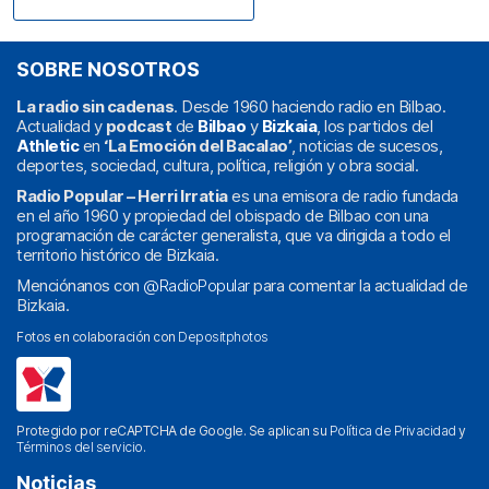
SOBRE NOSOTROS
La radio sin cadenas
. Desde 1960 haciendo radio en Bilbao.
Actualidad y
podcast
de
Bilbao
y
Bizkaia
, los partidos del
Athletic
en
‘La Emoción del Bacalao’
, noticias de sucesos,
deportes, sociedad, cultura, política, religión y obra social.
Radio Popular – Herri Irratia
es una emisora de radio fundada
en el año 1960 y propiedad del obispado de Bilbao con una
programación de carácter generalista, que va dirigida a todo el
territorio histórico de Bizkaia.
Menciónanos con
@RadioPopular
para comentar la actualidad de
Bizkaia.
Fotos en colaboración con
Depositphotos
Protegido por reCAPTCHA de Google. Se aplican su
Política de Privacidad
y
Términos del servicio
.
Noticias