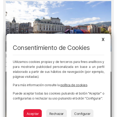
X
Consentimiento de Cookies
Bilbao contará con 37 txosnas, 19 puestos de
artesanía, diez de venta de globos y seis food
Utilizamos cookies propias y de terceros para fines analíticos y
trucks en Aste Nagusia
para mostrarle publicidad personalizada en base a un perfil
elaborado a partir de sus hábitos de navegación (por ejemplo,
páginas visitadas).
Para más información consulte la
política de cookies
.
Puede aceptar todas las cookies pulsando el botón "Aceptar" o
configurarlas o rechazar su uso pulsando el botón "Configurar".
Aceptar
Rechazar
Configurar