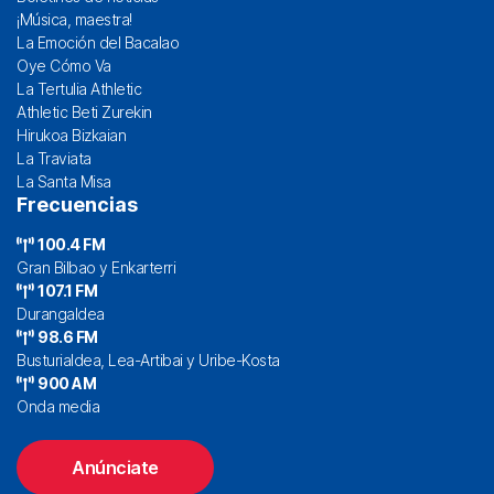
¡Música, maestra!
La Emoción del Bacalao
Oye Cómo Va
La Tertulia Athletic
Athletic Beti Zurekin
Hirukoa Bizkaian
La Traviata
La Santa Misa
Frecuencias
100.4 FM
Gran Bilbao y Enkarterri
107.1 FM
Durangaldea
98.6 FM
Busturialdea, Lea-Artibai y Uribe-Kosta
900 AM
Onda media
Anúnciate