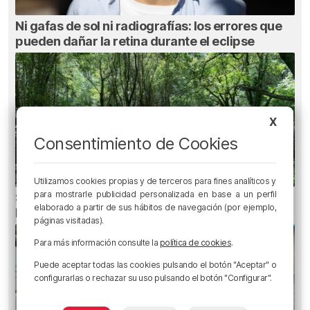
Ni gafas de sol ni radiografías: los errores que
pueden dañar la retina durante el eclipse
X
Consentimiento de Cookies
Utilizamos cookies propias y de terceros para fines analíticos y
para mostrarle publicidad personalizada en base a un perfil
Senderos de Bizkaia: cinco rutas fáciles para
elaborado a partir de sus hábitos de navegación (por ejemplo,
hacer con niños
páginas visitadas).
Para más información consulte la
política de cookies
.
Puede aceptar todas las cookies pulsando el botón "Aceptar" o
configurarlas o rechazar su uso pulsando el botón "Configurar".