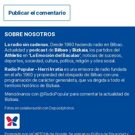
SOBRE NOSOTROS
La radio sin cadenas
. Desde 1960 haciendo radio en Bilbao.
Actualidad y
podcast
de
Bilbao
y
Bizkaia
, los partidos del
Athletic
en
‘La Emoción del Bacalao’
, noticias de sucesos,
deportes, sociedad, cultura, política, religión y obra social.
Radio Popular – Herri Irratia
es una emisora de radio fundada
en el año 1960 y propiedad del obispado de Bilbao con una
programación de carácter generalista, que va dirigida a todo el
territorio histórico de Bizkaia.
Menciónanos con
@RadioPopular
para comentar la actualidad de
Bizkaia.
Fotos en colaboración con
Depositphotos
Protegido por reCAPTCHA de Google. Se aplican su
Política de Privacidad
y