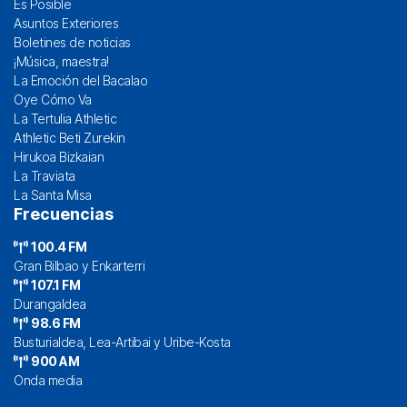
Es Posible
Asuntos Exteriores
Boletines de noticias
¡Música, maestra!
La Emoción del Bacalao
Oye Cómo Va
La Tertulia Athletic
Athletic Beti Zurekin
Hirukoa Bizkaian
La Traviata
La Santa Misa
Frecuencias
100.4 FM
Gran Bilbao y Enkarterri
107.1 FM
Durangaldea
98.6 FM
Busturialdea, Lea-Artibai y Uribe-Kosta
900 AM
Onda media