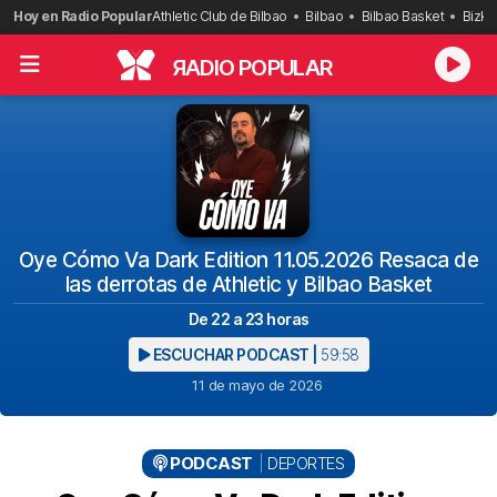
Saltar
Hoy en Radio Popular
Athletic Club de Bilbao
Bilbao
Bilbao Basket
Bizka
al
contenido
R
ADIO POPULAR
Oye Cómo Va Dark Edition 11.05.2026 Resaca de
las derrotas de Athletic y Bilbao Basket
De 22 a 23 horas
ESCUCHAR PODCAST |
59:58
11 de mayo de 2026
PODCAST
DEPORTES