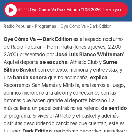
Oye Cómo Va Dark Edition 11.06.2026 Terzic ya está en Lezama, arranca el mundial y basket
59:44
Radio Popular
»
Programas
»
Oye Cómo Va – Dark Edition
Oye Cómo Va — Dark Edition
es el espacio nocturno
de Radio Popular – Herri Irratia (lunes a jueves, 22:00–
23:00) presentado por
José Luis Blanco ‘Whiteman’
.
Aquí el deporte
se escucha
: Athletic Club y
Surne
Bilbao Basket
con contexto, memoria y entrevistas, y
una
banda sonora
que no acompaña,
explica
.
Recorremos San Mamés y Miribilla, analizamos el juego,
abrimos micrófono a la afición y conectamos con las
historias que hacen grande al deporte bizkaino. La
música tiene un papel central: no es relleno,
da sentido
al programa. Si vives el Athletic y el basket y además
disfrutas descubriendo canciones que cuentan, este es
tu lugar.
Dark Edition
: periodismo deportivo, narrativa y