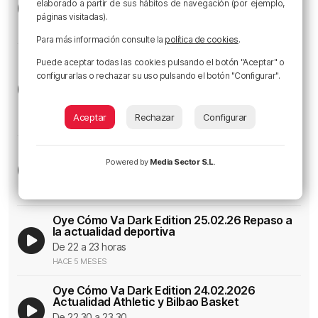
elaborado a partir de sus hábitos de navegación (por ejemplo,
De 22 a 23 horas
páginas visitadas).
HACE 5 MESES
Para más información consulte la
política de cookies
.
Las claves de la vuelta de semifinales en
Puede aceptar todas las cookies pulsando el botón "Aceptar" o
Anoeta
configurarlas o rechazar su uso pulsando el botón "Configurar".
Analizamos el momento zurigorri y txuriurdin de cara al
derbi que decidirá quién está en la final del 18 de abril
en Sevilla
Aceptar
Rechazar
Configurar
HACE 5 MESES
Oye Cómo Va Dark Edition 26.02.2026
Actualidad deportiva
Powered by
Media Sector S.L.
De 22 a 23 horas
HACE 5 MESES
Oye Cómo Va Dark Edition 25.02.26 Repaso a
la actualidad deportiva
De 22 a 23 horas
HACE 5 MESES
Oye Cómo Va Dark Edition 24.02.2026
Actualidad Athletic y Bilbao Basket
De 22.30 a 23.30