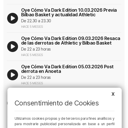
Oye Cómo Va Dark Edition 10.03.2026 Previa
Bilbao Basket y actualidad Athletic
De 22.30 a 23.30
HACE 5 MESES
Oye Cómo Va Dark Edition 09.03.2026 Resaca
de las derrotas de Athletic y Bilbao Basket
De 22 a 23 horas
HACE 5 MESES
Oye Cómo Va Dark Edition 05.03.2026 Post
derrota en Anoeta
De 22 a 23 horas
HACE 5 MESES
X
Oye Cómo Va Dark Edition 03.03.2026 Previa
del Real Sociedad-Athletic
Consentimiento de Cookies
De 22.30 23.30
HACE 5 MESES
Utilizamos cookies propias y de terceros para fines analíticos y
Oye Cómo Va Dark Edition 02.03.2026 Se
para mostrarle publicidad personalizada en base a un perfil
acerca la vuelta de Copa