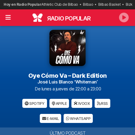
Saltar
Hoy en Radio Popular
Athletic Club de Bilbao
Bilbao
Bilbao Basket
Bizka
al
contenido
R
ADIO POPULAR
Oye Cómo Va – Dark Edition
José Luis Blanco ‘Whiteman’
De lunes a jueves de 22:00 a 23:00
SPOTIFY
APPLE
IVOOX
RSS
E-MAIL
WHATSAPP
ÚLTIMO PODCAST