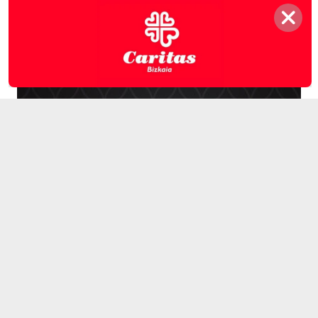
El Txoko de Whiteman