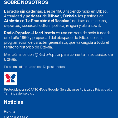
SOBRE NOSOTROS
La radio sin cadenas
. Desde 1960 haciendo radio en Bilbao.
Actualidad y
podcast
de
Bilbao
y
Bizkaia
, los partidos del
Athletic
en
‘La Emoción del Bacalao’
, noticias de sucesos,
deportes, sociedad, cultura, política, religión y obra social.
Radio Popular – Herri Irratia
es una emisora de radio fundada
en el año 1960 y propiedad del obispado de Bilbao con una
programación de carácter generalista, que va dirigida a todo el
territorio histórico de Bizkaia.
Menciónanos con
@RadioPopular
para comentar la actualidad de
Bizkaia.
Fotos en colaboración con
Depositphotos
Protegido por reCAPTCHA de Google. Se aplican su
Política de Privacidad
y
Términos del servicio
.
Noticias
Bizkaia
Ciencia y salud