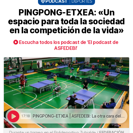
PODCAST
DEPORTES
PINGPONG-ETXEA: «Un
espacio para toda la sociedad
en la competición de la vida»
Escucha todos los podcast de ‘El podcast de
ASFEDEBI’
PINGPONG-ETXEA | ASFEDEBI: La otra cara del deporte / Kirolaren beste aldea | PINGPONG-ETXEA: «Un espacio para toda la sociedad en la competición de la vida»
17:18
Durante un torneo en el Polideportivo Zubialde /
FEDERACIÓN