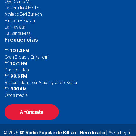
Oye Cómo Va
La Tertulia Athletic
Athletic Beti Zurekin
Hirukoa Bizkaian
La Traviata
La Santa Misa
Frecuencias
100.4 FM
Gran Bilbao y Enkarterri
107.1 FM
Durangaldea
98.6 FM
Busturialdea, Lea-Artibai y Uribe-Kosta
900 AM
Onda media
Anúnciate
© 2026
Radio Popular de Bilbao – Herri Irratia
|
Aviso Legal