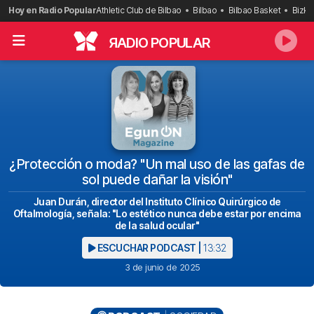
Saltar
Hoy en Radio Popular
Athletic Club de Bilbao
Bilbao
Bilbao Basket
Bizka
al
contenido
R
ADIO POPULAR
¿Protección o moda? "Un mal uso de las gafas de
sol puede dañar la visión"
Juan Durán, director del Instituto Clínico Quirúrgico de
Oftalmología, señala: "Lo estético nunca debe estar por encima
de la salud ocular"
ESCUCHAR PODCAST |
13:32
3 de junio de 2025