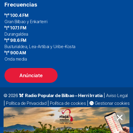
Frecuencias
100.4 FM
Gran Bilbao y Enkarterri
107.1 FM
Durangaldea
98.6 FM
Busturialdea, Lea-Artibai y Uribe-Kosta
900 AM
Onda media
Anúnciate
© 2026
Radio Popular de Bilbao – Herri Irratia
|
Aviso Legal
|
Política de Privacidad
|
Política de cookies
|
Gestionar cookies
Alda. Mazarredo, 47 – 7º 48009 Bilbao |
94 423 92 00
|
oyentes@radiopopular.com