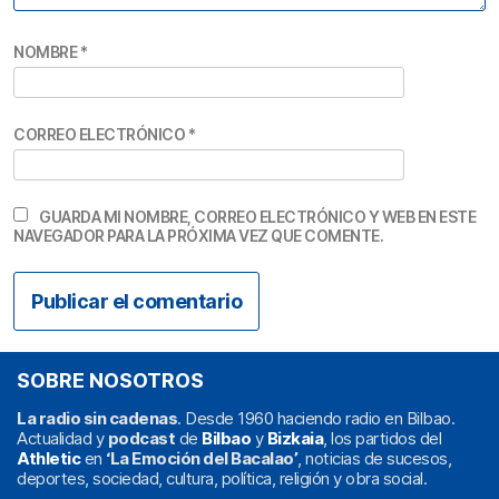
NOMBRE
*
CORREO ELECTRÓNICO
*
GUARDA MI NOMBRE, CORREO ELECTRÓNICO Y WEB EN ESTE
NAVEGADOR PARA LA PRÓXIMA VEZ QUE COMENTE.
SOBRE NOSOTROS
La radio sin cadenas
. Desde 1960 haciendo radio en Bilbao.
Actualidad y
podcast
de
Bilbao
y
Bizkaia
, los partidos del
Athletic
en
‘La Emoción del Bacalao’
, noticias de sucesos,
deportes, sociedad, cultura, política, religión y obra social.