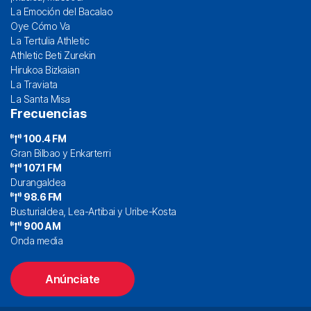
La Emoción del Bacalao
Oye Cómo Va
La Tertulia Athletic
Athletic Beti Zurekin
Hirukoa Bizkaian
La Traviata
La Santa Misa
Frecuencias
100.4 FM
Gran Bilbao y Enkarterri
107.1 FM
Durangaldea
98.6 FM
Busturialdea, Lea-Artibai y Uribe-Kosta
900 AM
Onda media
Anúnciate