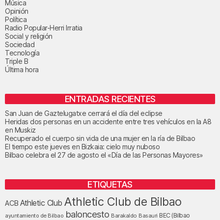
Música
Opinión
Política
Radio Popular-Herri Irratia
Social y religión
Sociedad
Tecnología
Triple B
Última hora
ENTRADAS RECIENTES
San Juan de Gaztelugatxe cerrará el día del eclipse
Heridas dos personas en un accidente entre tres vehículos en la A8
en Muskiz
Recuperado el cuerpo sin vida de una mujer en la ría de Bilbao
El tiempo este jueves en Bizkaia: cielo muy nuboso
Bilbao celebra el 27 de agosto el «Día de las Personas Mayores»
ETIQUETAS
Athletic Club de Bilbao
Athletic Club
ACB
baloncesto
BEC (Bilbao
ayuntamiento de Bilbao
Barakaldo
Basauri