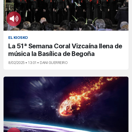
EL KIOSKO
La 51ª Semana Coral Vizcaína llena de
música la Basílica de Begoña
8/02/2025 • 13:01 • DANI GUERREIRO