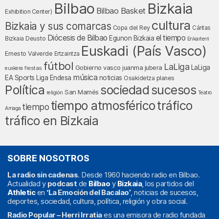
Bilbao
Bizkaia
Bilbao Basket
Exhibition Center)
cultura
Bizkaia y sus comarcas
Copa del Rey
Cáritas
Diócesis de Bilbao
el tiempo
Egunon Bizkaia
Deusto
Bizkaia
Enkarterri
Euskadi (País Vasco)
Ernesto Valverde
Ertzaintza
fútbol
LaLiga
LaLiga
Gobierno vasco
juanma jubera
fiestas
euskera
música
EA Sports
Liga Endesa
noticias
Osakidetza
planes
Política
sociedad
sucesos
San Mamés
religión
Teatro
tráfico
tiempo atmosférico
tiempo
Arriaga
tráfico en Bizkaia
SOBRE NOSOTROS
La radio sin cadenas
. Desde 1960 haciendo radio en Bilbao.
Actualidad y
podcast
de
Bilbao
y
Bizkaia
, los partidos del
Athletic
en
‘La Emoción del Bacalao’
, noticias de sucesos,
deportes, sociedad, cultura, política, religión y obra social.
Radio Popular – Herri Irratia
es una emisora de radio fundada