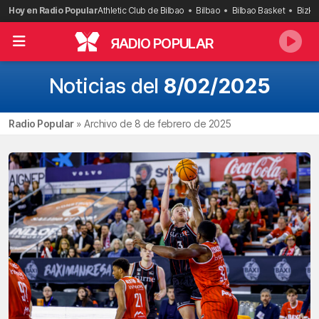
Saltar
Hoy en Radio Popular
Athletic Club de Bilbao
Bilbao
Bilbao Basket
Bizka
al
contenido
R
ADIO POPULAR
Noticias del
8/02/2025
Radio Popular
»
Archivo de 8 de febrero de 2025