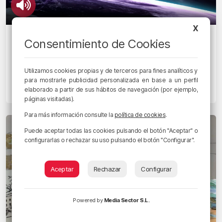
X
MOLIENDO CAFÉ
Consentimiento de Cookies
Un asteroide podría impactar contra la
Tierra en 2032: «Es como una ruleta
Utilizamos cookies propias y de terceros para fines analíticos y
rusa»
para mostrarle publicidad personalizada en base a un perfil
elaborado a partir de sus hábitos de navegación (por ejemplo,
8/02/2025 • 12:23 • RADIO POPULAR - HERRI IRRATIA
páginas visitadas).
Para más información consulte la
política de cookies
.
Puede aceptar todas las cookies pulsando el botón "Aceptar" o
configurarlas o rechazar su uso pulsando el botón "Configurar".
Aceptar
Rechazar
Configurar
Powered by
Media Sector S.L.