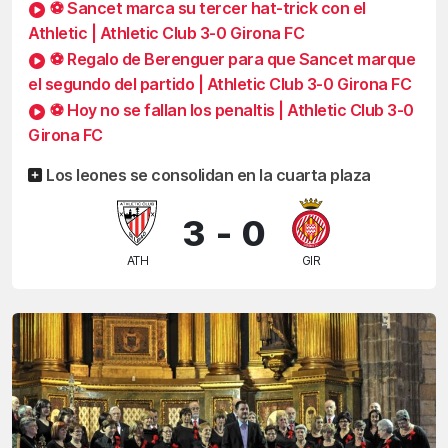
⚽ Sancet marca su tercer hat-trick con el
Athletic | Athletic Club 3-0 Girona FC
⚽ Regalo de Berenguer para que Sancet marque
el segundo del partido | Athletic Club 3-0 Girona FC
⚽ Hoy no se fallan los penaltis | Athletic Club 3-0
Girona FC
Los leones se consolidan en la cuarta plaza
3
-
0
ATH
GIR