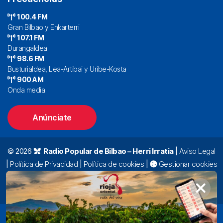
100.4 FM
Gran Bilbao y Enkarterri
107.1 FM
Durangaldea
98.6 FM
Busturialdea, Lea-Artibai y Uribe-Kosta
900 AM
Onda media
Anúnciate
© 2026
Radio Popular de Bilbao – Herri Irratia
|
Aviso Legal
|
Política de Privacidad
|
Política de cookies
|
Gestionar cookies
Alda. Mazarredo, 47 – 7º 48009 Bilbao |
94 423 92 00
|
oyentes@radiopopular.com