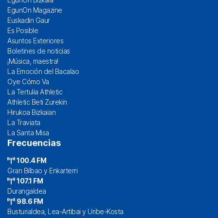
EgunOn Magazine
Euskadin Gaur
Es Posible
Asuntos Exteriores
Boletines de noticias
¡Música, maestra!
La Emoción del Bacalao
Oye Cómo Va
La Tertulia Athletic
Athletic Beti Zurekin
Hirukoa Bizkaian
La Traviata
La Santa Misa
Frecuencias
100.4 FM
Gran Bilbao y Enkarterri
107.1 FM
Durangaldea
98.6 FM
Busturialdea, Lea-Artibai y Uribe-Kosta