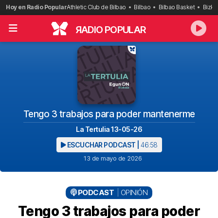
Saltar
Hoy en Radio Popular
Athletic Club de Bilbao
Bilbao
Bilbao Basket
Bizka
al
contenido
R
ADIO POPULAR
Tengo 3 trabajos para poder mantenerme
La Tertulia 13-05-26
ESCUCHAR PODCAST |
46:58
13 de mayo de 2026
PODCAST
OPINIÓN
Tengo 3 trabajos para poder