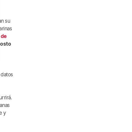
an su
arinas
 de
osto
 datos
rrirá.
manas
e y