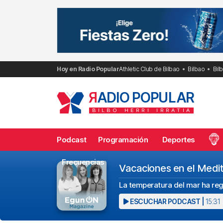
Saltar
al
contenido
Hoy en Radio Popular
Athletic Club de Bilbao
Bilbao
Bil
R
ADIO POPULAR
BILBO
HERRI
IRRATIA
Podcast
Programación
Deportes
Frecuencias
Vacaciones en el Medit
La temperatura del mar ha reg
ESCUCHAR PODCAST |
15:31