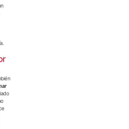
un
a
a.
or
mbién
mar
iado
no
ce