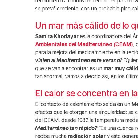
termómetros marinos de récord: el pasado
3
se prevé creciente, con un probable pico cá
Un mar más cálido de lo q
Samira Khodayar
es la coordinadora del Ár
Ambientales del Mediterráneo (CEAM)
, 
para la mejora del medioambiente en la regi
viajen al Mediterráneo este verano?
“Quie
que se van a encontrar es un
mar muy cáli
tan anormal, vamos a decirlo así, en los último
El calor se concentra en l
El contexto de calentamiento se da en un
Me
efectos que le otorgan una singularidad: se
del CEAM, desde 1982 la temperatura media
Mediterráneo tan rápido?
“Es una cuenca r
recibe mucha
radiación solar
y esto genera