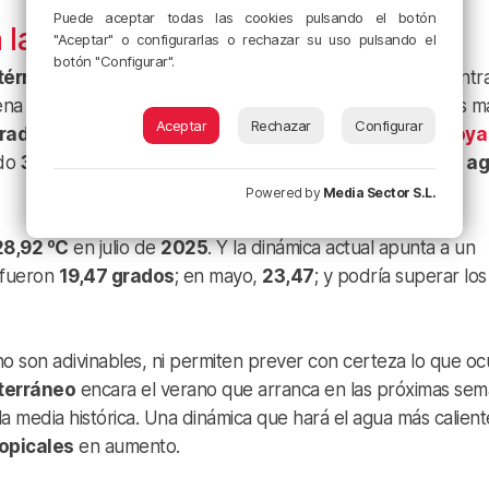
Puede aceptar todas las cookies pulsando el botón
 la costa balear
"Aceptar" o configurarlas o rechazar su uso pulsando el
botón "Configurar".
térmicas cálidas
cada vez más persistentes, que encuentr
na temporada turística. Los registros de las temperaturas m
Aceptar
Rechazar
Configurar
rados
de máxima en puntos concretos del mar. Así, la
Boya
ado
30 de mayo
cifró su mercurio en los
26,2 ºC
, pero en
ag
Powered by
Media Sector S.L.
28,92 ºC
en julio de
2025
. Y la dinámica actual apunta a un
 fueron
19,47 grados
; en mayo,
23,47
; y podría superar los
no son adivinables, ni permiten prever con certeza lo que ocu
terráneo
encara el verano que arranca en las próximas se
a media histórica. Una dinámica que hará el agua más calient
opicales
en aumento.