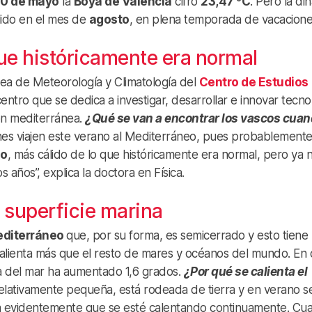
0 de mayo
la
Boya de València
cifró
23,47 ºC
. Pero la di
lido en el mes de
agosto
, en plena temporada de vacacione
ue históricamente era normal
ea de Meteorología y Climatología del
Centro de Estudios
centro que se dedica a investigar, desarrollar e innovar tecno
ón mediterránea.
¿Qué se van a encontrar los vascos cua
nes viajen este verano al Mediterráneo, pues probablemente
do
, más cálido de lo que históricamente era normal, pero ya 
s años”, explica la doctora en Física.
a superficie marina
diterráneo
que, por su forma, es semicerrado y esto tiene
 calienta más que el resto de mares y océanos del mundo. En
 del mar ha aumentado 1,6 grados.
¿Por qué se calienta el
elativamente pequeña, está rodeada de tierra y en verano s
 evidentemente que se esté calentando continuamente. Cu