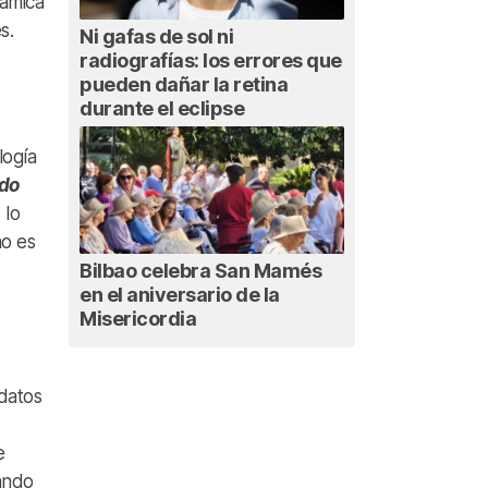
námica
s.
Ni gafas de sol ni
radiografías: los errores que
pueden dañar la retina
durante el eclipse
logía
ndo
 lo
no es
Bilbao celebra San Mamés
en el aniversario de la
Misericordia
 datos
e
ando