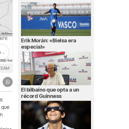
Erik Morán: «Bielsa era
especial»
s
CEAM
El bilbaíno que opta a un
récord Guinness
s:
s que
an