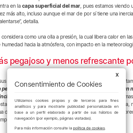
ntra en la
capa superficial del mar
, pues estamos viendo 
 más alto, incluso aunque el mar de por sí tiene una inerci
lentarse”, detalla.
considera como una olla a presión, la cual libera calor en las
 humedad hacia la atmósfera, con impacto en la meteorologí
s pegajoso y menos refrescante p
X
sus consecuencias en la humedad y la salinidad impactan ta
Consentimiento de Cookies
 persona que va al Mediterráneo y se encuentra con un 
 incluso pegajosas?
Khodayar
apunta a que un mar demas
Utilizamos cookies propias y de terceros para fines
osta porque la
brisa marina
llega más húmeda y templada, 
analíticos y para mostrarle publicidad personalizada en
a dificulta que bajen las temperaturas por la noche y favore
base a un perfil elaborado a partir de sus hábitos de
navegación (por ejemplo, páginas visitadas).
importantes sobre la salud y la mortalidad en la región
Para más información consulte la
política de cookies
.