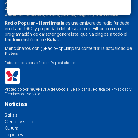
Actualidad y
podcast
de
Bilbao
y
Bizkaia
, los partidos del
Athletic
en
‘La Emoción del Bacalao’
, noticias de sucesos,
deportes, sociedad, cultura, política, religión y obra social.
Radio Popular – Herri Irratia
es una emisora de radio fundada
en el año 1960 y propiedad del obispado de Bilbao con una
programación de carácter generalista, que va dirigida a todo el
territorio histórico de Bizkaia.
Menciónanos con
@RadioPopular
para comentar la actualidad de
Bizkaia.
Fotos en colaboración con
Depositphotos
Protegido por reCAPTCHA de Google. Se aplican su
Política de Privacidad
y
Términos del servicio
.
Noticias
Bizkaia
Ciencia y salud
Cultura
Deportes