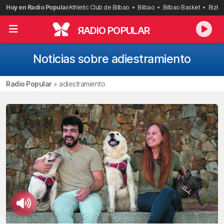
Saltar
Hoy en Radio Popular
Athletic Club de Bilbao
Bilbao
Bilbao Basket
Bizka
al
contenido
R
ADIO POPULAR
Noticias sobre adiestramiento
Radio Popular
»
adiestramiento