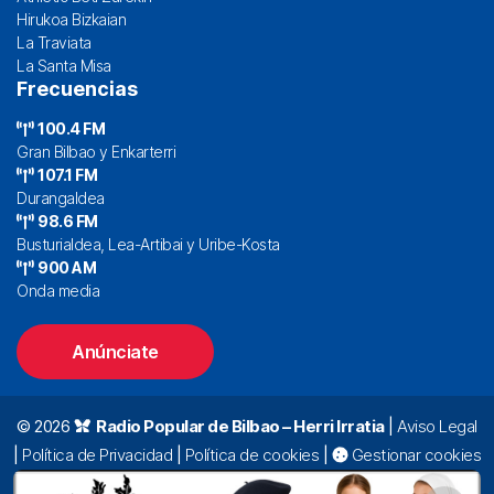
Hirukoa Bizkaian
La Traviata
La Santa Misa
Frecuencias
100.4 FM
Gran Bilbao y Enkarterri
107.1 FM
Durangaldea
98.6 FM
Busturialdea, Lea-Artibai y Uribe-Kosta
900 AM
Onda media
Anúnciate
© 2026
Radio Popular de Bilbao – Herri Irratia
|
Aviso Legal
|
Política de Privacidad
|
Política de cookies
|
Gestionar cookies
Alda. Mazarredo, 47 – 7º 48009 Bilbao |
94 423 92 00
|