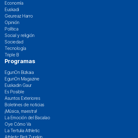
Economía
Euskadi
Geureaz Harro
Opinión
Política
Social y religión
Sociedad
Tecnología
Triple B
Programas
EgunOn Bizkaia
EgunOn Magazine
Euskadin Gaur
Es Posible
Asuntos Exteriores
Boletines de noticias
¡Música, maestra!
La Emoción del Bacalao
Oye Cómo Va
La Tertulia Athletic
Athletic Beti Zurekin