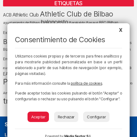
ETIQUETAS
Athletic Club de Bilbao
Athletic Club
ACB
baloncesto
BEC (Bilbao
ayuntamiento de Bilbao
Barakaldo
Basauri
Bilbao
Bizkaia
X
Bilbao Basket
Exhibition Center)
Consentimiento de Cookies
cultura
Bizkaia y sus comarcas
Copa del Rey
Cáritas
Diócesis de Bilbao
el tiempo
Egunon Bizkaia
Deusto
Bizkaia
Enkarterri
Euskadi (País Vasco)
Utilizamos cookies propias y de terceros para fines analíticos y
Ernesto Valverde
Ertzaintza
para mostrarle publicidad personalizada en base a un perfil
fútbol
LaLiga
LaLiga
Gobierno vasco
juanma jubera
elaborado a partir de sus hábitos de navegación (por ejemplo,
fiestas
euskera
música
EA Sports
páginas visitadas).
Liga Endesa
noticias
Osakidetza
planes
Política
sociedad
sucesos
San Mamés
Para más información consulte la
política de cookies
.
religión
Teatro
tráfico
tiempo atmosférico
tiempo
Puede aceptar todas las cookies pulsando el botón "Aceptar" o
Arriaga
tráfico en Bizkaia
configurarlas o rechazar su uso pulsando el botón "Configurar".
Aceptar
Rechazar
Configurar
SOBRE NOSOTROS
La radio sin cadenas
. Desde 1960 haciendo radio en Bilbao.
Powered by
Media Sector S.L.