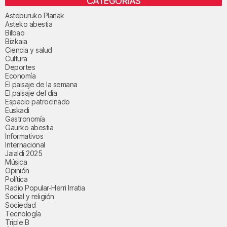
CATEGORÍAS
Asteburuko Planak
Asteko abestia
Bilbao
Bizkaia
Ciencia y salud
Cultura
Deportes
Economía
El paisaje de la semana
El paisaje del día
Espacio patrocinado
Euskadi
Gastronomía
Gaurko abestia
Informativos
Internacional
Jaialdi 2025
Música
Opinión
Política
Radio Popular-Herri Irratia
Social y religión
Sociedad
Tecnología
Triple B