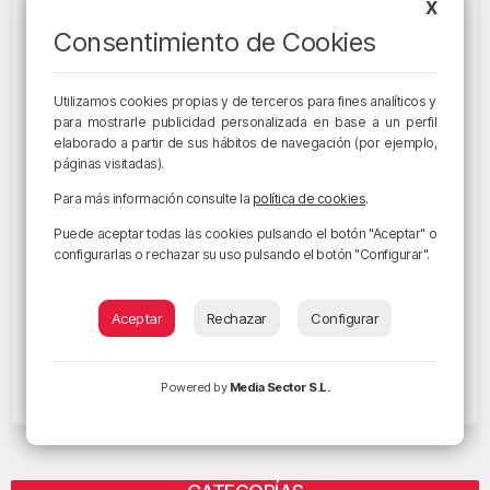
X
Consentimiento de Cookies
Utilizamos cookies propias y de terceros para fines analíticos y
para mostrarle publicidad personalizada en base a un perfil
elaborado a partir de sus hábitos de navegación (por ejemplo,
páginas visitadas).
Para más información consulte la
política de cookies
.
Puede aceptar todas las cookies pulsando el botón "Aceptar" o
configurarlas o rechazar su uso pulsando el botón "Configurar".
BIZKAIA
"Las campañas para promover las
Aceptar
Rechazar
Configurar
adopciones de mascotas deben
hacerse todo el año", Shiva Sánchez
Powered by
Media Sector S.L.
3/06/2019 • 12:41 • MAY MADRAZO