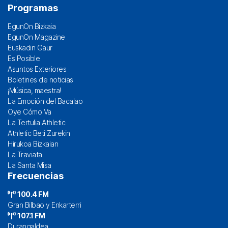
Programas
EgunOn Bizkaia
EgunOn Magazine
Euskadin Gaur
Es Posible
Asuntos Exteriores
Boletines de noticias
¡Música, maestra!
La Emoción del Bacalao
Oye Cómo Va
La Tertulia Athletic
Athletic Beti Zurekin
Hirukoa Bizkaian
La Traviata
La Santa Misa
Frecuencias
100.4 FM
Gran Bilbao y Enkarterri
107.1 FM
Durangaldea