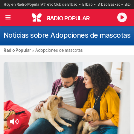
Saltar
Hoy en Radio Popular
Athletic Club de Bilbao
Bilbao
Bilbao Basket
Bizka
al
contenido
R
ADIO POPULAR
Noticias sobre Adopciones de mascotas
Radio Popular
»
Adopciones de mascotas