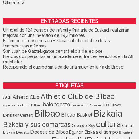
Última hora
ENTRADAS RECIENTES
Un total de 124 centros de Infantil y Primaria de Euskadi realizarán
mejoras con una inversión de 19,3 millones
El tiempo este viernes en Bizkaia: subida notable de las
temperaturas máximas
San Juan de Gaztelugatxe cerrará el día del eclipse
Heridas dos personas en un accidente entre tres vehículos en la A8
en Muskiz
Recuperado el cuerpo sin vida de una mujer en la ría de Bilbao
ETIQUETAS
Athletic Club de Bilbao
Athletic Club
ACB
baloncesto
BEC (Bilbao
ayuntamiento de Bilbao
Barakaldo
Basauri
Bilbao
Bizkaia
Bilbao Basket
Exhibition Center)
cultura
Bizkaia y sus comarcas
Copa del Rey
Cáritas
Diócesis de Bilbao
el tiempo
Egunon Bizkaia
Deusto
Bizkaia
Enkarterri