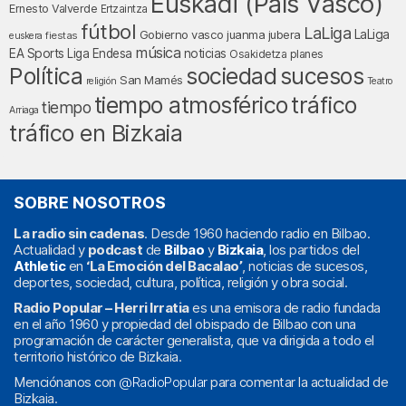
Euskadi (País Vasco)
Ernesto Valverde
Ertzaintza
fútbol
LaLiga
LaLiga
Gobierno vasco
juanma jubera
fiestas
euskera
música
EA Sports
Liga Endesa
noticias
Osakidetza
planes
Política
sociedad
sucesos
San Mamés
religión
Teatro
tráfico
tiempo atmosférico
tiempo
Arriaga
tráfico en Bizkaia
SOBRE NOSOTROS
La radio sin cadenas
. Desde 1960 haciendo radio en Bilbao.
Actualidad y
podcast
de
Bilbao
y
Bizkaia
, los partidos del
Athletic
en
‘La Emoción del Bacalao’
, noticias de sucesos,
deportes, sociedad, cultura, política, religión y obra social.
Radio Popular – Herri Irratia
es una emisora de radio fundada
en el año 1960 y propiedad del obispado de Bilbao con una
programación de carácter generalista, que va dirigida a todo el
territorio histórico de Bizkaia.
Menciónanos con
@RadioPopular
para comentar la actualidad de
Bizkaia.