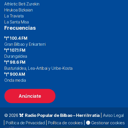
Athletic Beti Zurekin
Hirukoa Bizkaian
La Traviata
La Santa Misa
Frecuencias
100.4 FM
Gran Bilbao y Enkarterri
107.1 FM
Durangaldea
98.6 FM
Busturialdea, Lea-Artibai y Uribe-Kosta
900 AM
Onda media
Anúnciate
© 2026
Radio Popular de Bilbao – Herri Irratia
|
Aviso Legal
|
Política de Privacidad
|
Política de cookies
|
Gestionar cookies