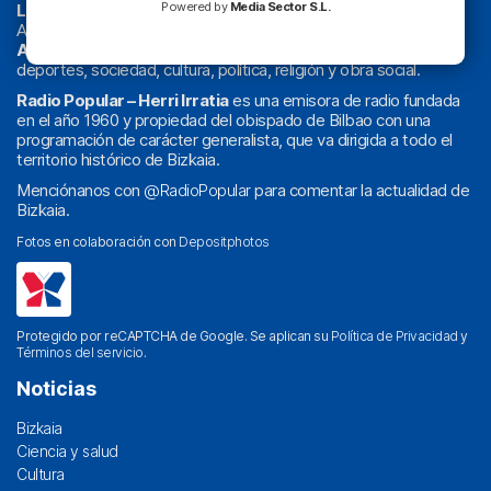
Powered by
Media Sector S.L.
La radio sin cadenas
. Desde 1960 haciendo radio en Bilbao.
Actualidad y
podcast
de
Bilbao
y
Bizkaia
, los partidos del
Athletic
en
‘La Emoción del Bacalao’
, noticias de sucesos,
deportes, sociedad, cultura, política, religión y obra social.
Radio Popular – Herri Irratia
es una emisora de radio fundada
en el año 1960 y propiedad del obispado de Bilbao con una
programación de carácter generalista, que va dirigida a todo el
territorio histórico de Bizkaia.
Menciónanos con
@RadioPopular
para comentar la actualidad de
Bizkaia.
Fotos en colaboración con
Depositphotos
Protegido por reCAPTCHA de Google. Se aplican su
Política de Privacidad
y
Términos del servicio
.
Noticias
Bizkaia
Ciencia y salud
Cultura