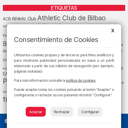
ETIQUETAS
Athletic Club de Bilbao
Athletic Club
ACB
baloncesto
BEC (Bilbao
ayuntamiento de Bilbao
Barakaldo
Basauri
X
Bilbao
Bizkaia
Bilbao Basket
Exhibition Center)
Consentimiento de Cookies
cultura
Bizkaia y sus comarcas
Copa del Rey
Cáritas
Diócesis de Bilbao
el tiempo
Egunon Bizkaia
Deusto
Bizkaia
Enkarterri
Utilizamos cookies propias y de terceros para fines analíticos y
Euskadi (País Vasco)
Ernesto Valverde
Ertzaintza
para mostrarle publicidad personalizada en base a un perfil
fútbol
elaborado a partir de sus hábitos de navegación (por ejemplo,
LaLiga
LaLiga
Gobierno vasco
juanma jubera
fiestas
euskera
páginas visitadas).
música
EA Sports
Liga Endesa
noticias
Osakidetza
planes
Política
sociedad
sucesos
Para más información consulte la
política de cookies
.
San Mamés
religión
Teatro
tráfico
tiempo atmosférico
Puede aceptar todas las cookies pulsando el botón "Aceptar" o
tiempo
Arriaga
configurarlas o rechazar su uso pulsando el botón "Configurar".
tráfico en Bizkaia
Aceptar
Rechazar
Configurar
SOBRE NOSOTROS