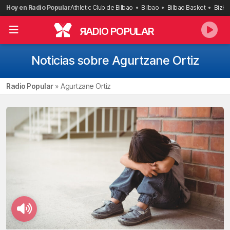
Saltar
Hoy en Radio Popular
Athletic Club de Bilbao
Bilbao
Bilbao Basket
Bizka
al
contenido
R
ADIO POPULAR
Noticias sobre Agurtzane Ortiz
Radio Popular
»
Agurtzane Ortiz