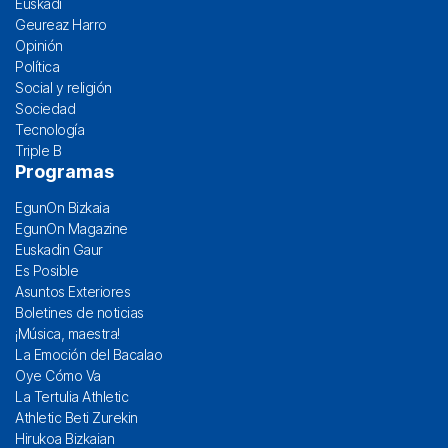
Euskadi
Geureaz Harro
Opinión
Política
Social y religión
Sociedad
Tecnología
Triple B
Programas
EgunOn Bizkaia
EgunOn Magazine
Euskadin Gaur
Es Posible
Asuntos Exteriores
Boletines de noticias
¡Música, maestra!
La Emoción del Bacalao
Oye Cómo Va
La Tertulia Athletic
Athletic Beti Zurekin
Hirukoa Bizkaian