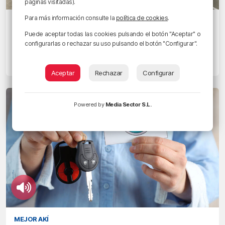
páginas visitadas).
Para más información consulte la
política de cookies
.
EGUNON BIZKAIA
Corte en la Travesía Párroco Ugaz por
Puede aceptar todas las cookies pulsando el botón "Aceptar" o
configurarlas o rechazar su uso pulsando el botón "Configurar".
obras en la red de abastecimiento
10/06/2025 • 07:20 • RADIO POPULAR - HERRI IRRATIA
Aceptar
Rechazar
Configurar
Powered by
Media Sector S.L.
MEJOR AKÍ