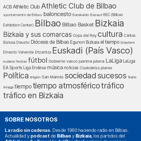
Athletic Club de Bilbao
Athletic Club
ACB
baloncesto
BEC (Bilbao
ayuntamiento de Bilbao
Barakaldo
Basauri
Bilbao
Bizkaia
Bilbao Basket
Exhibition Center)
cultura
Bizkaia y sus comarcas
Copa del Rey
Cáritas
Diócesis de Bilbao
el tiempo
Egunon Bizkaia
Deusto
Bizkaia
Enkarterri
Euskadi (País Vasco)
Ernesto Valverde
Ertzaintza
fútbol
LaLiga
LaLiga
Gobierno vasco
juanma jubera
fiestas
euskera
música
EA Sports
Liga Endesa
noticias
Osakidetza
planes
Política
sociedad
sucesos
San Mamés
religión
Teatro
tráfico
tiempo atmosférico
tiempo
Arriaga
tráfico en Bizkaia
SOBRE NOSOTROS
La radio sin cadenas
. Desde 1960 haciendo radio en Bilbao.
Actualidad y
podcast
de
Bilbao
y
Bizkaia
, los partidos del