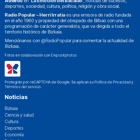
Athletic
en
‘La Emoción del Bacalao’
, noticias de sucesos,
deportes, sociedad, cultura, política, religión y obra social.
Radio Popular – Herri Irratia
es una emisora de radio fundada
en el año 1960 y propiedad del obispado de Bilbao con una
programación de carácter generalista, que va dirigida a todo el
territorio histórico de Bizkaia.
Menciónanos con
@RadioPopular
para comentar la actualidad de
Bizkaia.
Fotos en colaboración con
Depositphotos
Protegido por reCAPTCHA de Google. Se aplican su
Política de Privacidad
y
Términos del servicio
.
Noticias
Bizkaia
Ciencia y salud
Cultura
Deportes
Economía