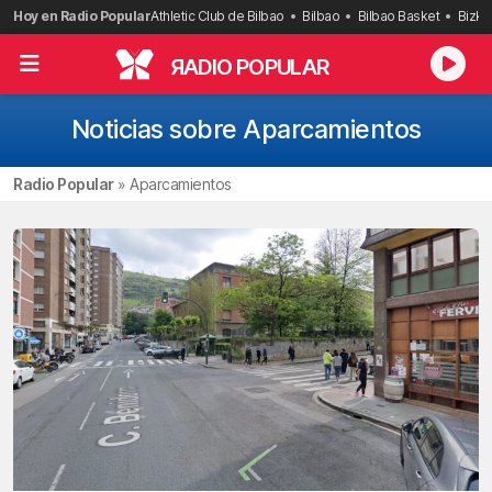
Saltar
Hoy en Radio Popular
Athletic Club de Bilbao
Bilbao
Bilbao Basket
Bizka
al
contenido
R
ADIO POPULAR
Noticias sobre Aparcamientos
Radio Popular
»
Aparcamientos