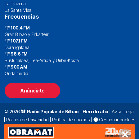
La Traviata
La Santa Misa
Frecuencias
100.4 FM
Gran Bilbao y Enkarterri
107.1 FM
Durangaldea
98.6 FM
Busturialdea, Lea-Artibai y Uribe-Kosta
900 AM
Onda media
Anúnciate
© 2026
Radio Popular de Bilbao – Herri Irratia
|
Aviso Legal
|
Política de Privacidad
|
Política de cookies
|
Gestionar cookies
Alda. Mazarredo, 47 – 7º 48009 Bilbao |
94 423 92 00
|
oyentes@radiopopular.com