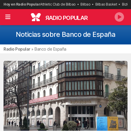
Saltar
Hoy en Radio Popular
Athletic Club de Bilbao
Bilbao
Bilbao Basket
Bizka
al
contenido
R
ADIO POPULAR
Noticias sobre Banco de España
Radio Popular
»
Banco de España