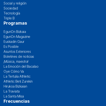
Social y religión
Sociedad
Tecnología
Triple B
Programas
EgunOn Bizkaia
EgunOn Magazine
Euskadin Gaur
Es Posible
Asuntos Exteriores
Boletines de noticias
¡Música, maestra!
La Emoción del Bacalao
Oye Cómo Va
La Tertulia Athletic
Athletic Beti Zurekin
Hirukoa Bizkaian
La Traviata
La Santa Misa
Frecuencias