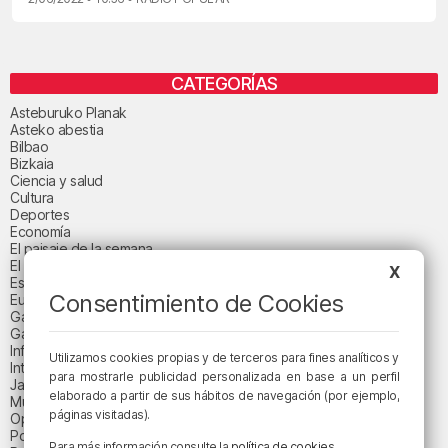
CATEGORÍAS
Asteburuko Planak
Asteko abestia
Bilbao
Bizkaia
Ciencia y salud
Cultura
Deportes
Economía
El paisaje de la semana
El paisaje del día
X
Espacio patrocinado
Consentimiento de Cookies
Euskadi
Gastronomía
Gaurko abestia
Informativos
Utilizamos cookies propias y de terceros para fines analíticos y
Internacional
para mostrarle publicidad personalizada en base a un perfil
Jaialdi 2025
elaborado a partir de sus hábitos de navegación (por ejemplo,
Música
páginas visitadas).
Opinión
Política
Para más información consulte la
política de cookies
.