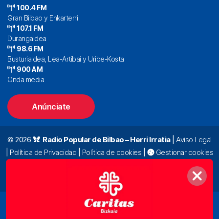
100.4 FM
Gran Bilbao y Enkarterri
107.1 FM
Durangaldea
98.6 FM
Busturialdea, Lea-Artibai y Uribe-Kosta
900 AM
Onda media
Anúnciate
© 2026
Radio Popular de Bilbao – Herri Irratia
|
Aviso Legal
|
Política de Privacidad
|
Política de cookies
|
Gestionar cookies
Alda. Mazarredo, 47 – 7º 48009 Bilbao |
94 423 92 00
|
oyentes@radiopopular.com