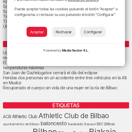
Radio Popular-Herri Irratia
Social y religión
Puede aceptar todas las cookies pulsando el botón "Aceptar" o
Sociedad
configurarlas o rechazar su uso pulsando el botón "Configurar".
Tecnología
Triple B
Última hora
Aceptar
Rechazar
Configurar
ENTRADAS RECIENTES
Powered by
Media Sector S.L.
Un total de 124 centros de Infantil y Primaria de Euskadi realizarán
mejoras con una inversión de 19,3 millones
El tiempo este viernes en Bizkaia: subida notable de las
temperaturas máximas
San Juan de Gaztelugatxe cerrará el día del eclipse
Heridas dos personas en un accidente entre tres vehículos en la A8
en Muskiz
Recuperado el cuerpo sin vida de una mujer en la ría de Bilbao
ETIQUETAS
Athletic Club de Bilbao
Athletic Club
ACB
baloncesto
BEC (Bilbao
ayuntamiento de Bilbao
Barakaldo
Basauri
Bilbao
Bizkaia