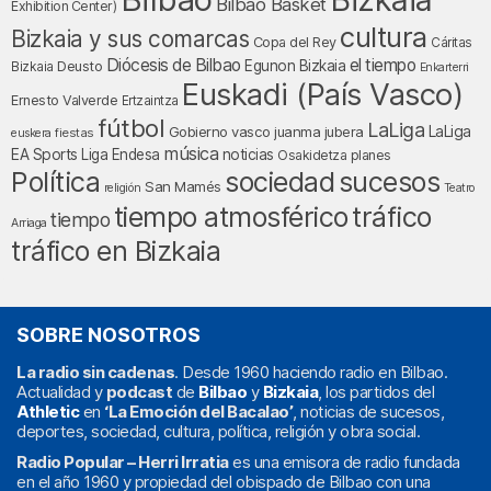
Bilbao Basket
Exhibition Center)
cultura
Bizkaia y sus comarcas
Copa del Rey
Cáritas
Diócesis de Bilbao
el tiempo
Egunon Bizkaia
Deusto
Bizkaia
Enkarterri
Euskadi (País Vasco)
Ernesto Valverde
Ertzaintza
fútbol
LaLiga
LaLiga
Gobierno vasco
juanma jubera
fiestas
euskera
música
EA Sports
Liga Endesa
noticias
Osakidetza
planes
Política
sociedad
sucesos
San Mamés
religión
Teatro
tráfico
tiempo atmosférico
tiempo
Arriaga
tráfico en Bizkaia
SOBRE NOSOTROS
La radio sin cadenas
. Desde 1960 haciendo radio en Bilbao.
Actualidad y
podcast
de
Bilbao
y
Bizkaia
, los partidos del
Athletic
en
‘La Emoción del Bacalao’
, noticias de sucesos,
deportes, sociedad, cultura, política, religión y obra social.
Radio Popular – Herri Irratia
es una emisora de radio fundada
en el año 1960 y propiedad del obispado de Bilbao con una