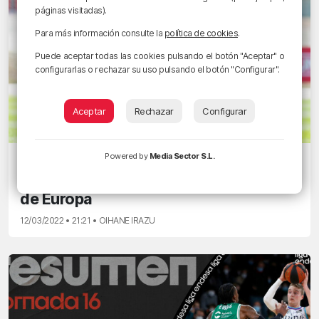
páginas visitadas).
Para más información consulte la
política de cookies
.
Puede aceptar todas las cookies pulsando el botón "Aceptar" o
configurarlas o rechazar su uso pulsando el botón "Configurar".
Aceptar
Rechazar
Configurar
Powered by
Media Sector S.L.
LA EMOCIÓN DEL BACALAO
Tres puntos vitales para no despedirse
de Europa
12/03/2022 • 21:21 • OIHANE IRAZU