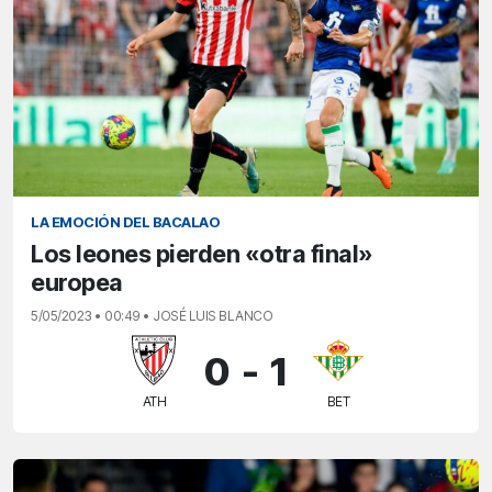
LA EMOCIÓN DEL BACALAO
Los leones pierden «otra final»
europea
5/05/2023 • 00:49 • JOSÉ LUIS BLANCO
0
-
1
ATH
BET