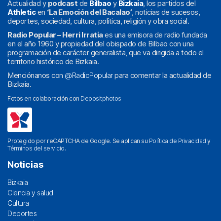
Actualidad y
podcast
de
Bilbao
y
Bizkaia
, los partidos del
Athletic
en
‘La Emoción del Bacalao’
, noticias de sucesos,
deportes, sociedad, cultura, política, religión y obra social.
Radio Popular – Herri Irratia
es una emisora de radio fundada
en el año 1960 y propiedad del obispado de Bilbao con una
programación de carácter generalista, que va dirigida a todo el
territorio histórico de Bizkaia.
Menciónanos con
@RadioPopular
para comentar la actualidad de
Bizkaia.
Fotos en colaboración con
Depositphotos
Protegido por reCAPTCHA de Google. Se aplican su
Política de Privacidad
y
Términos del servicio
.
Noticias
Bizkaia
Ciencia y salud
Cultura
Deportes