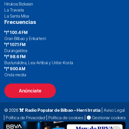
Hirukoa Bizkaian
La Traviata
La Santa Misa
Frecuencias
100.4 FM
Gran Bilbao y Enkarterri
107.1 FM
Durangaldea
98.6 FM
Busturialdea, Lea-Artibai y Uribe-Kosta
900 AM
Onda media
Anúnciate
© 2026
Radio Popular de Bilbao – Herri Irratia
|
Aviso Legal
|
Política de Privacidad
|
Política de cookies
|
Gestionar cookies
Alda. Mazarredo, 47 – 7º 48009 Bilbao |
94 423 92 00
|