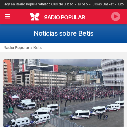
Saltar
Hoy en Radio Popular
Athletic Club de Bilbao
Bilbao
Bilbao Basket
Bizka
al
contenido
R
ADIO POPULAR
Noticias sobre Betis
Radio Popular
»
Betis