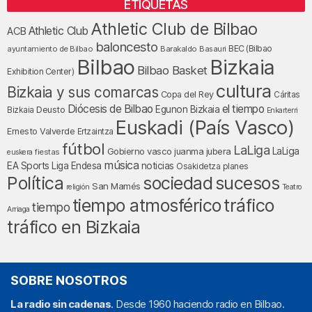
ETIQUETAS
Athletic Club de Bilbao
Athletic Club
ACB
baloncesto
BEC (Bilbao
ayuntamiento de Bilbao
Barakaldo
Basauri
Bilbao
Bizkaia
Bilbao Basket
Exhibition Center)
cultura
Bizkaia y sus comarcas
Copa del Rey
Cáritas
Diócesis de Bilbao
el tiempo
Egunon Bizkaia
Deusto
Bizkaia
Enkarterri
Euskadi (País Vasco)
Ernesto Valverde
Ertzaintza
fútbol
LaLiga
LaLiga
Gobierno vasco
juanma jubera
fiestas
euskera
música
EA Sports
Liga Endesa
noticias
Osakidetza
planes
Política
sociedad
sucesos
San Mamés
religión
Teatro
tráfico
tiempo atmosférico
tiempo
Arriaga
tráfico en Bizkaia
SOBRE NOSOTROS
La radio sin cadenas
. Desde 1960 haciendo radio en Bilbao.