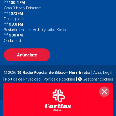
100.4 FM
Gran Bilbao y Enkarterri
107.1 FM
Durangaldea
98.6 FM
Busturialdea, Lea-Artibai y Uribe-Kosta
900 AM
Onda media
Anúnciate
© 2026
Radio Popular de Bilbao – Herri Irratia
|
Aviso Legal
|
Política de Privacidad
|
Política de cookies
|
Gestionar cookies
Alda. Mazarredo, 47 – 7º 48009 Bilbao |
94 423 92 00
|
oyentes@radiopopular.com