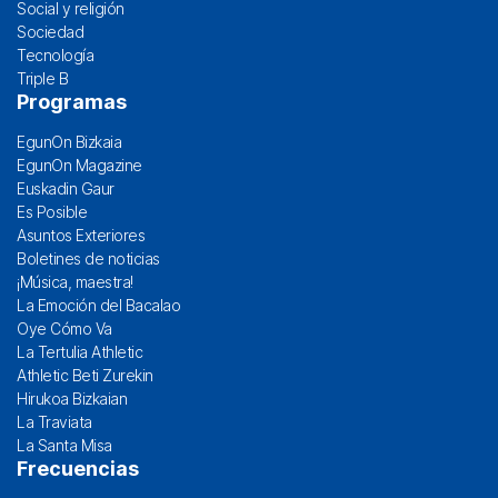
Social y religión
Sociedad
Tecnología
Triple B
Programas
EgunOn Bizkaia
EgunOn Magazine
Euskadin Gaur
Es Posible
Asuntos Exteriores
Boletines de noticias
¡Música, maestra!
La Emoción del Bacalao
Oye Cómo Va
La Tertulia Athletic
Athletic Beti Zurekin
Hirukoa Bizkaian
La Traviata
La Santa Misa
Frecuencias