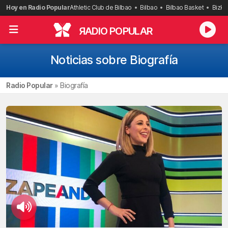
Saltar
Hoy en Radio Popular
Athletic Club de Bilbao
Bilbao
Bilbao Basket
Bizka
al
contenido
R
ADIO POPULAR
Noticias sobre Biografía
Radio Popular
»
Biografía