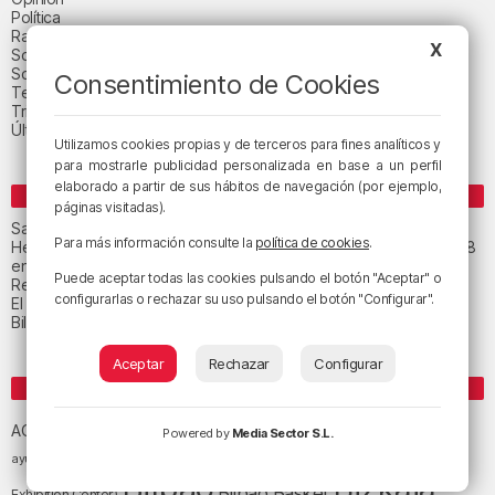
Política
Radio Popular-Herri Irratia
X
Social y religión
Sociedad
Consentimiento de Cookies
Tecnología
Triple B
Última hora
Utilizamos cookies propias y de terceros para fines analíticos y
para mostrarle publicidad personalizada en base a un perfil
elaborado a partir de sus hábitos de navegación (por ejemplo,
ENTRADAS RECIENTES
páginas visitadas).
San Juan de Gaztelugatxe cerrará el día del eclipse
Para más información consulte la
política de cookies
.
Heridas dos personas en un accidente entre tres vehículos en la A8
en Muskiz
Puede aceptar todas las cookies pulsando el botón "Aceptar" o
Recuperado el cuerpo sin vida de una mujer en la ría de Bilbao
configurarlas o rechazar su uso pulsando el botón "Configurar".
El tiempo este jueves en Bizkaia: cielo muy nuboso
Bilbao celebra el 27 de agosto el «Día de las Personas Mayores»
Aceptar
Rechazar
Configurar
ETIQUETAS
Athletic Club de Bilbao
Athletic Club
ACB
Powered by
Media Sector S.L.
baloncesto
BEC (Bilbao
ayuntamiento de Bilbao
Barakaldo
Basauri
Bilbao
Bizkaia
Bilbao Basket
Exhibition Center)