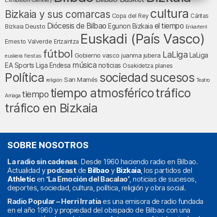
cultura
Bizkaia y sus comarcas
Copa del Rey
Cáritas
Diócesis de Bilbao
el tiempo
Egunon Bizkaia
Deusto
Bizkaia
Enkarterri
Euskadi (País Vasco)
Ernesto Valverde
Ertzaintza
fútbol
LaLiga
LaLiga
Gobierno vasco
juanma jubera
fiestas
euskera
música
EA Sports
Liga Endesa
noticias
Osakidetza
planes
Política
sociedad
sucesos
San Mamés
religión
Teatro
tráfico
tiempo atmosférico
tiempo
Arriaga
tráfico en Bizkaia
SOBRE NOSOTROS
La radio sin cadenas
. Desde 1960 haciendo radio en Bilbao.
Actualidad y
podcast
de
Bilbao
y
Bizkaia
, los partidos del
Athletic
en
‘La Emoción del Bacalao’
, noticias de sucesos,
deportes, sociedad, cultura, política, religión y obra social.
Radio Popular – Herri Irratia
es una emisora de radio fundada
en el año 1960 y propiedad del obispado de Bilbao con una