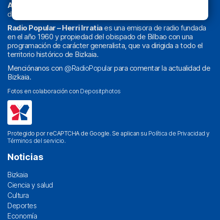
Athletic
en
‘La Emoción del Bacalao’
, noticias de sucesos,
deportes, sociedad, cultura, política, religión y obra social.
Radio Popular – Herri Irratia
es una emisora de radio fundada
en el año 1960 y propiedad del obispado de Bilbao con una
programación de carácter generalista, que va dirigida a todo el
territorio histórico de Bizkaia.
Menciónanos con
@RadioPopular
para comentar la actualidad de
Bizkaia.
Fotos en colaboración con
Depositphotos
Protegido por reCAPTCHA de Google. Se aplican su
Política de Privacidad
y
Términos del servicio
.
Noticias
Bizkaia
Ciencia y salud
Cultura
Deportes
Economía