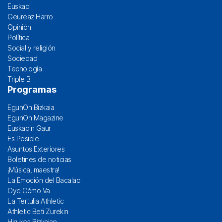
Euskadi
Geureaz Harro
Opinión
Política
Social y religión
Sociedad
Tecnología
Triple B
Programas
EgunOn Bizkaia
EgunOn Magazine
Euskadin Gaur
Es Posible
Asuntos Exteriores
Boletines de noticias
¡Música, maestra!
La Emoción del Bacalao
Oye Cómo Va
La Tertulia Athletic
Athletic Beti Zurekin
Hirukoa Bizkaian