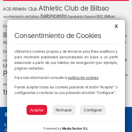
Athletic Club de Bilbao
Athletic Club
ACB
baloncesto
BEC (Bilbao
ayuntamiento de Bilbao
Barakaldo
Basauri
Bilbao
Bizkaia
Bilbao Basket
X
Exhibition Center)
cultura
Bizkaia y sus comarcas
Consentimiento de Cookies
Copa del Rey
Cáritas
Diócesis de Bilbao
el tiempo
Egunon Bizkaia
Deusto
Bizkaia
Enkarterri
Euskadi (País Vasco)
Ernesto Valverde
Utilizamos cookies propias y de terceros para fines analíticos y
Ertzaintza
fútbol
para mostrarle publicidad personalizada en base a un perfil
LaLiga
LaLiga
Gobierno vasco
juanma jubera
fiestas
euskera
elaborado a partir de sus hábitos de navegación (por ejemplo,
música
EA Sports
Liga Endesa
noticias
Osakidetza
planes
páginas visitadas).
Política
sociedad
sucesos
San Mamés
religión
Teatro
Para más información consulte la
política de cookies
.
tráfico
tiempo atmosférico
tiempo
Arriaga
Puede aceptar todas las cookies pulsando el botón "Aceptar" o
tráfico en Bizkaia
configurarlas o rechazar su uso pulsando el botón "Configurar".
Aceptar
Rechazar
Configurar
SOBRE NOSOTROS
La radio sin cadenas
. Desde 1960 haciendo radio en Bilbao.
Powered by
Media Sector S.L.
Actualidad y
podcast
de
Bilbao
y
Bizkaia
, los partidos del