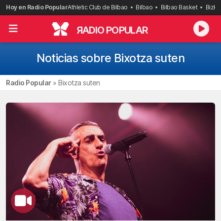
Saltar
Hoy en Radio Popular
Athletic Club de Bilbao
Bilbao
Bilbao Basket
Bizka
al
contenido
R
ADIO POPULAR
Noticias sobre Bixotza suten
Radio Popular
»
Bixotza suten