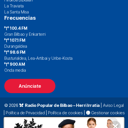
La Traviata
La Santa Misa
Frecuencias
100.4 FM
Gran Bilbao y Enkarterri
107.1 FM
Durangaldea
98.6 FM
Busturialdea, Lea-Artibai y Uribe-Kosta
900 AM
Onda media
Anúnciate
© 2026
Radio Popular de Bilbao – Herri Irratia
|
Aviso Legal
|
Política de Privacidad
|
Política de cookies
|
Gestionar cookies
Alda. Mazarredo, 47 – 7º 48009 Bilbao |
94 423 92 00
|
oyentes@radiopopular.com