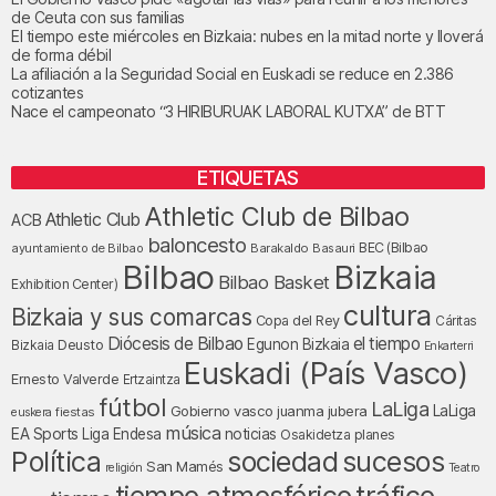
de Ceuta con sus familias
El tiempo este miércoles en Bizkaia: nubes en la mitad norte y lloverá
de forma débil
La afiliación a la Seguridad Social en Euskadi se reduce en 2.386
cotizantes
Nace el campeonato “3 HIRIBURUAK LABORAL KUTXA” de BTT
ETIQUETAS
Athletic Club de Bilbao
Athletic Club
ACB
baloncesto
BEC (Bilbao
ayuntamiento de Bilbao
Barakaldo
Basauri
Bilbao
Bizkaia
Bilbao Basket
Exhibition Center)
cultura
Bizkaia y sus comarcas
Copa del Rey
Cáritas
Diócesis de Bilbao
el tiempo
Egunon Bizkaia
Deusto
Bizkaia
Enkarterri
Euskadi (País Vasco)
Ernesto Valverde
Ertzaintza
fútbol
LaLiga
LaLiga
Gobierno vasco
juanma jubera
fiestas
euskera
música
EA Sports
Liga Endesa
noticias
Osakidetza
planes
Política
sociedad
sucesos
San Mamés
religión
Teatro
tiempo atmosférico
tráfico