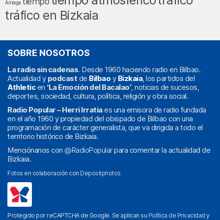
tiempo
Arriaga
tráfico en Bizkaia
SOBRE NOSOTROS
La radio sin cadenas
. Desde 1960 haciendo radio en Bilbao.
Actualidad y
podcast
de
Bilbao
y
Bizkaia
, los partidos del
Athletic
en
‘La Emoción del Bacalao’
, noticias de sucesos,
deportes, sociedad, cultura, política, religión y obra social.
Radio Popular – Herri Irratia
es una emisora de radio fundada
en el año 1960 y propiedad del obispado de Bilbao con una
programación de carácter generalista, que va dirigida a todo el
territorio histórico de Bizkaia.
Menciónanos con
@RadioPopular
para comentar la actualidad de
Bizkaia.
Fotos en colaboración con
Depositphotos
Protegido por reCAPTCHA de Google. Se aplican su
Política de Privacidad
y