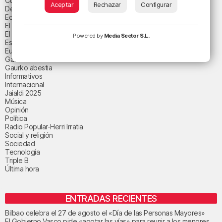
Cultura
Aceptar
Rechazar
Configurar
Deportes
Economía
El paisaje de la semana
El paisaje del día
Powered by
Media Sector S.L.
Espacio patrocinado
Euskadi
Gastronomía
Gaurko abestia
Informativos
Internacional
Jaialdi 2025
Música
Opinión
Política
Radio Popular-Herri Irratia
Social y religión
Sociedad
Tecnología
Triple B
Última hora
ENTRADAS RECIENTES
Bilbao celebra el 27 de agosto el «Día de las Personas Mayores»
El Gobierno Vasco pide «agotar las vías» para reunir a los menores