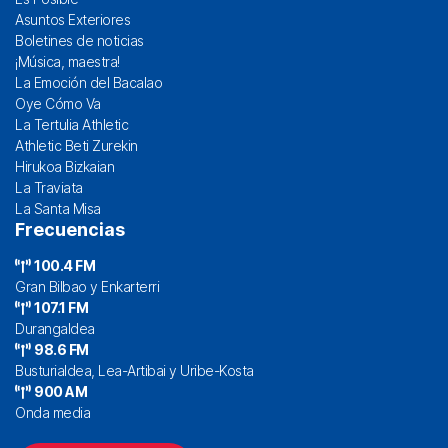
Asuntos Exteriores
Boletines de noticias
¡Música, maestra!
La Emoción del Bacalao
Oye Cómo Va
La Tertulia Athletic
Athletic Beti Zurekin
Hirukoa Bizkaian
La Traviata
La Santa Misa
Frecuencias
100.4 FM
Gran Bilbao y Enkarterri
107.1 FM
Durangaldea
98.6 FM
Busturialdea, Lea-Artibai y Uribe-Kosta
900 AM
Onda media