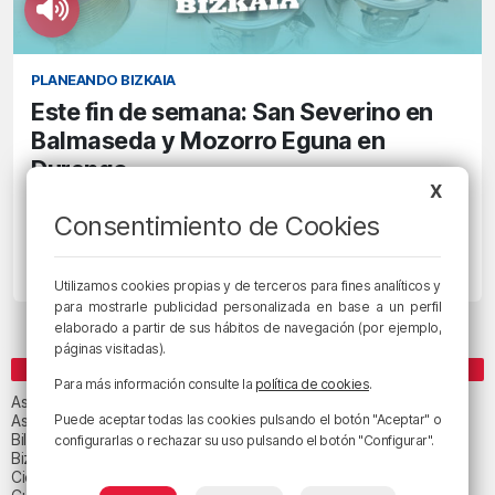
PLANEANDO BIZKAIA
Este fin de semana: San Severino en
Balmaseda y Mozorro Eguna en
Durango
X
20/10/2022 • 13:00 • RADIO POPULAR - HERRI IRRATIA
Consentimiento de Cookies
Gastronomía y mucho más en las Jornadas
Extremeñas de Bilbao
Utilizamos cookies propias y de terceros para fines analíticos y
para mostrarle publicidad personalizada en base a un perfil
elaborado a partir de sus hábitos de navegación (por ejemplo,
páginas visitadas).
CATEGORÍAS
Para más información consulte la
política de cookies
.
Asteburuko Planak
Asteko abestia
Puede aceptar todas las cookies pulsando el botón "Aceptar" o
Bilbao
configurarlas o rechazar su uso pulsando el botón "Configurar".
Bizkaia
Ciencia y salud