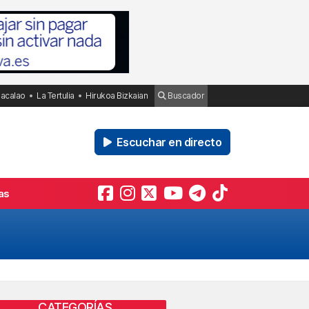
Bacalao
La Tertulia
Hirukoa Bizkaian
Buscador
Escuchar en directo
as
CATEGORÍAS