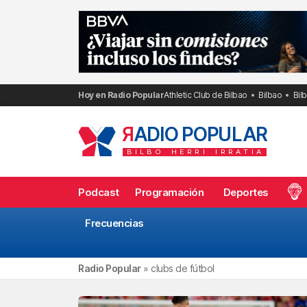
Saltar
al
contenido
Hoy en Radio Popular
Athletic Club de Bilbao
Bilbao
Bil
R
ADIO POPULAR
BILBO
HERRI
IRRATIA
Podcast
Programación
Deportes
Frecuencias
Radio Popular
»
clubs de fútbol