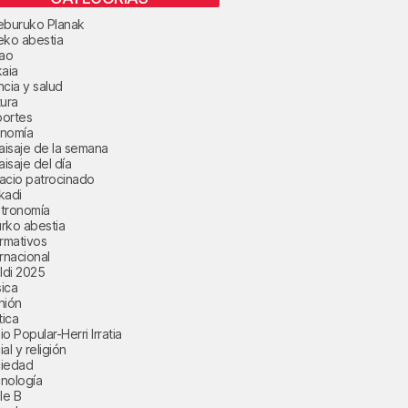
eburuko Planak
eko abestia
bao
kaia
ncia y salud
tura
ortes
nomía
paisaje de la semana
aisaje del día
acio patrocinado
kadi
tronomía
rko abestia
ormativos
ernacional
aldi 2025
ica
nión
tica
o Popular-Herri Irratia
al y religión
iedad
nología
le B