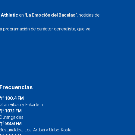
l
Athletic
en
‘La Emoción del Bacalao’
, noticias de
a programación de carácter generalista, que va
Frecuencias
100.4 FM
Gran Bilbao y Enkarterri
107.1 FM
Durangaldea
98.6 FM
Busturialdea, Lea-Artibai y Uribe-Kosta