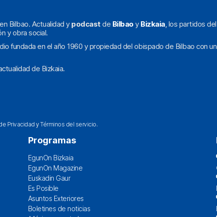
en Bilbao. Actualidad y
podcast
de
Bilbao
y
Bizkaia
, los partidos de
ón y obra social.
dio fundada en el año 1960 y propiedad del obispado de Bilbao con un
ctualidad de Bizkaia.
 de Privacidad
y
Términos del servicio
.
Programas
EgunOn Bizkaia
EgunOn Magazine
Euskadin Gaur
Es Posible
Asuntos Exteriores
Boletines de noticias