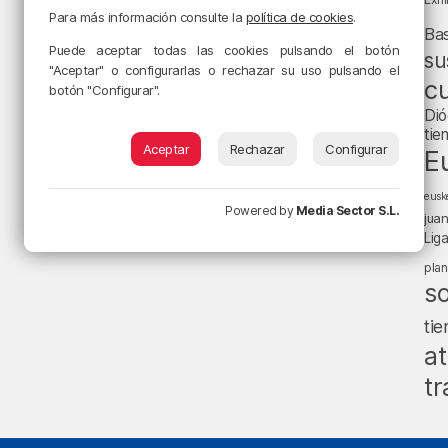
Para más información consulte la
política de cookies
.
Ba
Puede aceptar todas las cookies pulsando el botón
su
"Aceptar" o configurarlas o rechazar su uso pulsando el
cu
botón "Configurar".
Dió
tie
Aceptar
Rechazar
Configurar
E
eusk
Powered by
Media Sector S.L.
jua
Lig
pla
s
ti
at
tr