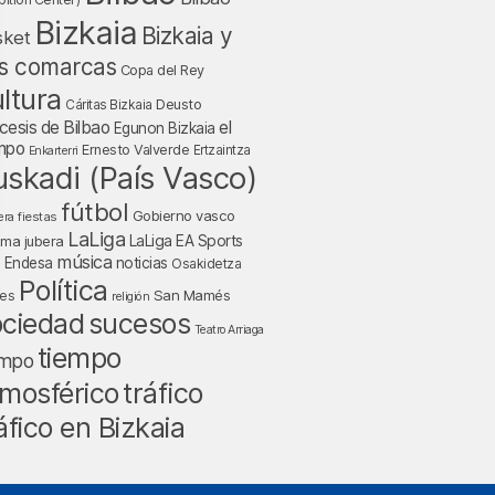
Bizkaia
Bizkaia y
sket
s comarcas
Copa del Rey
ltura
Deusto
Cáritas Bizkaia
cesis de Bilbao
el
Egunon Bizkaia
mpo
Ernesto Valverde
Ertzaintza
Enkarterri
uskadi (País Vasco)
fútbol
Gobierno vasco
fiestas
era
LaLiga
LaLiga EA Sports
nma jubera
música
a Endesa
noticias
Osakidetza
Política
San Mamés
nes
religión
ociedad
sucesos
Teatro Arriaga
tiempo
empo
tráfico
mosférico
áfico en Bizkaia