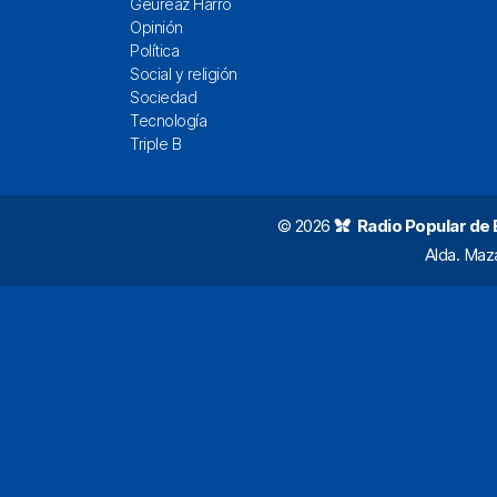
Geureaz Harro
Opinión
Política
Social y religión
Sociedad
Tecnología
Triple B
© 2026
Radio Popular de Bi
Alda. Maz