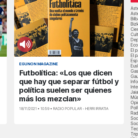
Ast
Ast
Bil
Biz
Cie
Cul
Dep
Eco
El 
El p
Esp
EGUNON MAGAZINE
Eus
Gas
Futbolítica: «Los que dicen
Gau
que hay que separar fútbol y
Inf
Int
política suelen ser quienes
Jai
más los mezclan»
Mús
Opi
Polí
18/11/2021 • 10:59 • RADIO POPULAR - HERRI IRRATIA
Radi
Soci
Soc
Tec
Trip