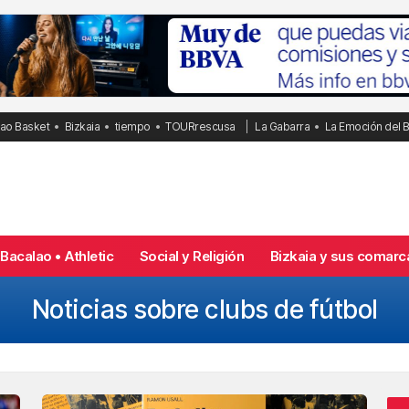
bao Basket
Bizkaia
tiempo
TOURrescusa
La Gabarra
La Emoción del 
Bacalao • Athletic
Social y Religión
Bizkaia y sus comarc
Noticias sobre clubs de fútbol