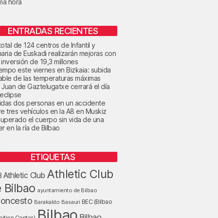
ima hora
ENTRADAS RECIENTES
otal de 124 centros de Infantil y
maria de Euskadi realizarán mejoras con
 inversión de 19,3 millones
tiempo este viernes en Bizkaia: subida
able de las temperaturas máximas
 Juan de Gaztelugatxe cerrará el día
 eclipse
idas dos personas en un accidente
re tres vehículos en la A8 en Muskiz
uperado el cuerpo sin vida de una
r en la ría de Bilbao
ETIQUETAS
Athletic Club
Athletic Club
B
 Bilbao
ayuntamiento de Bilbao
loncesto
BEC (Bilbao
Barakaldo
Basauri
Bilbao
Bilbao
bition Center)