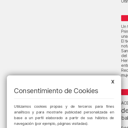
Últ
Un t
Pri
una
El 
not
San
del
Her
ent
Rec
muje
X
Consentimiento de Cookies
AC
Utilizamos cookies propias y de terceros para fines
de
analíticos y para mostrarle publicidad personalizada en
ba
base a un perfil elaborado a partir de sus hábitos de
navegación (por ejemplo, páginas visitadas).
Exhi