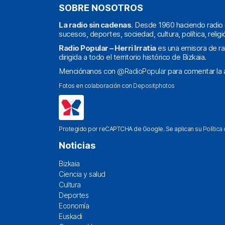
SOBRE NOSOTROS
La radio sin cadenas
. Desde 1960 haciendo radio 
sucesos, deportes, sociedad, cultura, política, religi
Radio Popular – Herri Irratia
es una emisora de ra
dirigida a todo el territorio histórico de Bizkaia.
Menciónanos con
@RadioPopular
para comentar la a
Fotos en colaboración con
Depositphotos
Protegido por reCAPTCHA de Google. Se aplican su
Política
Noticias
Bizkaia
Ciencia y salud
Cultura
Deportes
Economía
Euskadi