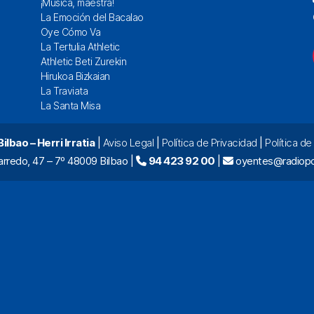
¡Música, maestra!
La Emoción del Bacalao
Oye Cómo Va
La Tertulia Athletic
Athletic Beti Zurekin
Hirukoa Bizkaian
La Traviata
La Santa Misa
lbao – Herri Irratia
|
Aviso Legal
|
Política de Privacidad
|
Política d
arredo, 47 – 7º 48009 Bilbao |
94 423 92 00
|
oyentes@radiopo