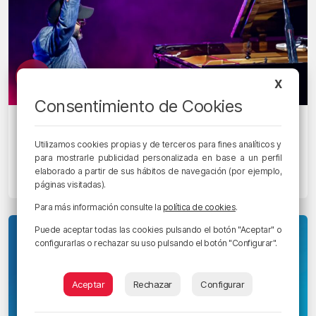
X
Consentimiento de Cookies
EGUNON MAGAZINE
Borja Niso: El ingeniero que lo dejó
Utilizamos cookies propias y de terceros para fines analíticos y
todo por el piano
para mostrarle publicidad personalizada en base a un perfil
elaborado a partir de sus hábitos de navegación (por ejemplo,
5/03/2026 • 05:29 • RADIO POPULAR - HERRI IRRATIA
páginas visitadas).
Para más información consulte la
política de cookies
.
Puede aceptar todas las cookies pulsando el botón "Aceptar" o
configurarlas o rechazar su uso pulsando el botón "Configurar".
Aceptar
Rechazar
Configurar