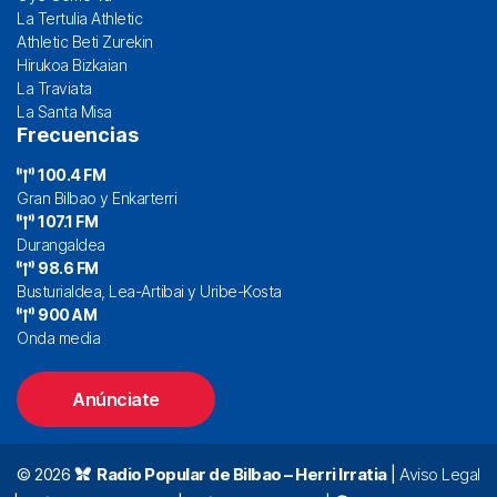
La Tertulia Athletic
Athletic Beti Zurekin
Hirukoa Bizkaian
La Traviata
La Santa Misa
Frecuencias
100.4 FM
Gran Bilbao y Enkarterri
107.1 FM
Durangaldea
98.6 FM
Busturialdea, Lea-Artibai y Uribe-Kosta
900 AM
Onda media
Anúnciate
© 2026
Radio Popular de Bilbao – Herri Irratia
|
Aviso Legal