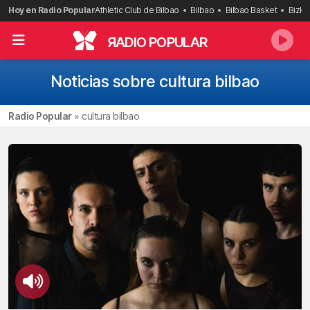
Saltar
Hoy en Radio Popular
Athletic Club de Bilbao
Bilbao
Bilbao Basket
Bizka
al
contenido
R
ADIO POPULAR
Noticias sobre cultura bilbao
Radio Popular
»
cultura bilbao