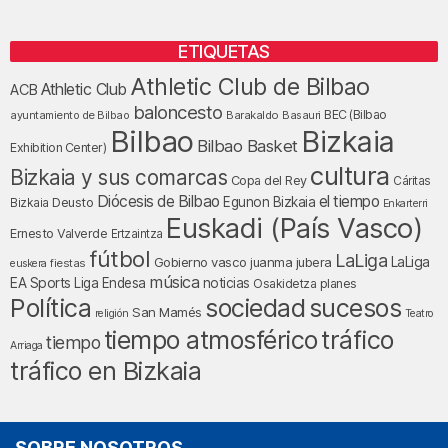
ETIQUETAS
Athletic Club de Bilbao
Athletic Club
ACB
baloncesto
BEC (Bilbao
ayuntamiento de Bilbao
Barakaldo
Basauri
Bilbao
Bizkaia
Bilbao Basket
Exhibition Center)
cultura
Bizkaia y sus comarcas
Copa del Rey
Cáritas
Diócesis de Bilbao
el tiempo
Egunon Bizkaia
Deusto
Bizkaia
Enkarterri
Euskadi (País Vasco)
Ernesto Valverde
Ertzaintza
fútbol
LaLiga
LaLiga
Gobierno vasco
juanma jubera
fiestas
euskera
música
EA Sports
Liga Endesa
noticias
Osakidetza
planes
Política
sociedad
sucesos
San Mamés
religión
Teatro
tráfico
tiempo atmosférico
tiempo
Arriaga
tráfico en Bizkaia
SOBRE NOSOTROS