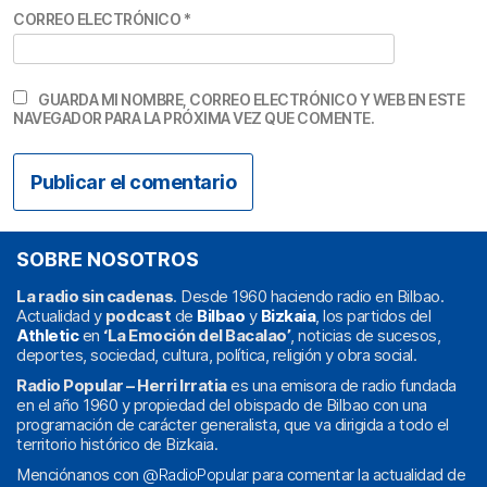
CORREO ELECTRÓNICO
*
GUARDA MI NOMBRE, CORREO ELECTRÓNICO Y WEB EN ESTE
NAVEGADOR PARA LA PRÓXIMA VEZ QUE COMENTE.
SOBRE NOSOTROS
La radio sin cadenas
. Desde 1960 haciendo radio en Bilbao.
Actualidad y
podcast
de
Bilbao
y
Bizkaia
, los partidos del
Athletic
en
‘La Emoción del Bacalao’
, noticias de sucesos,
deportes, sociedad, cultura, política, religión y obra social.
Radio Popular – Herri Irratia
es una emisora de radio fundada
en el año 1960 y propiedad del obispado de Bilbao con una
programación de carácter generalista, que va dirigida a todo el
territorio histórico de Bizkaia.
Menciónanos con
@RadioPopular
para comentar la actualidad de