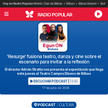
Saltar
Hoy en Radio Popular
Athletic Club de Bilbao
Bilbao
Bilbao Basket
Bizka
al
contenido
R
ADIO POPULAR
'Resurge' fusiona teatro, danza y cine sobre el
escenario para invitar a la reflexión
El director Adrián Stratta nos presenta el espectáculo que llega
este jueves al Teatro Campos Elíseos de Bilbao
ESCUCHAR PODCAST |
13:43
17 de junio de 2026
PODCAST
CULTURA