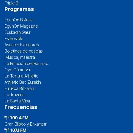
Triple B
Programas
EgunOn Bizkaia
EgunOn Magazine
Euskadin Gaur
Es Posible
Asuntos Exteriores
Boletines de noticias
¡Música, maestra!
La Emoción del Bacalao
Oye Cómo Va
La Tertulia Athletic
Athletic Beti Zurekin
Hirukoa Bizkaian
La Traviata
La Santa Misa
Frecuencias
100.4 FM
Gran Bilbao y Enkarterri
107.1 FM