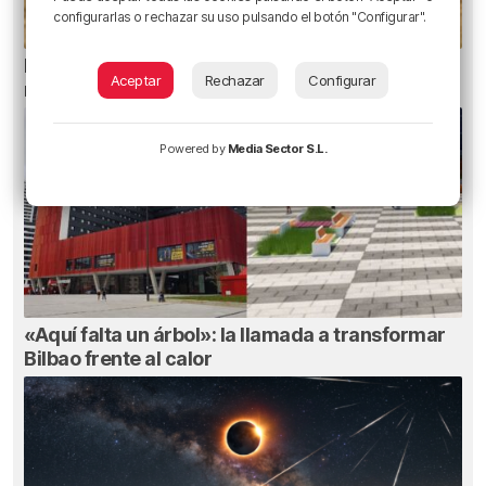
configurarlas o rechazar su uso pulsando el botón "Configurar".
El aviso de los pediatras ante el eclipse: una
Aceptar
Rechazar
Configurar
mirada puede causar daños irreversibles
Powered by
Media Sector S.L.
«Aquí falta un árbol»: la llamada a transformar
Bilbao frente al calor