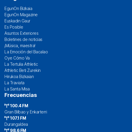
EgunOn Bizkaia
EgunOn Magazine
Euskadin Gaur
Es Posible
Asuntos Exteriores
Boletines de noticias
¡Música, maestra!
La Emoción del Bacalao
Oye Cómo Va
La Tertulia Athletic
Athletic Beti Zurekin
Hirukoa Bizkaian
La Traviata
La Santa Misa
Frecuencias
100.4 FM
Gran Bilbao y Enkarterri
107.1 FM
Durangaldea
98.6 FM