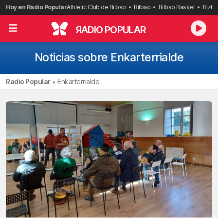
Saltar
Hoy en Radio Popular
Athletic Club de Bilbao
Bilbao
Bilbao Basket
Bizka
al
contenido
R
ADIO POPULAR
Noticias sobre Enkarterrialde
Radio Popular
»
Enkarterrialde