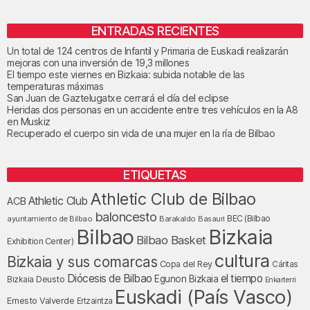
ENTRADAS RECIENTES
Un total de 124 centros de Infantil y Primaria de Euskadi realizarán
mejoras con una inversión de 19,3 millones
El tiempo este viernes en Bizkaia: subida notable de las
temperaturas máximas
San Juan de Gaztelugatxe cerrará el día del eclipse
Heridas dos personas en un accidente entre tres vehículos en la A8
en Muskiz
Recuperado el cuerpo sin vida de una mujer en la ría de Bilbao
ETIQUETAS
Athletic Club de Bilbao
Athletic Club
ACB
baloncesto
BEC (Bilbao
ayuntamiento de Bilbao
Barakaldo
Basauri
Bilbao
Bizkaia
Bilbao Basket
Exhibition Center)
cultura
Bizkaia y sus comarcas
Copa del Rey
Cáritas
Diócesis de Bilbao
el tiempo
Egunon Bizkaia
Deusto
Bizkaia
Enkarterri
Euskadi (País Vasco)
Ernesto Valverde
Ertzaintza