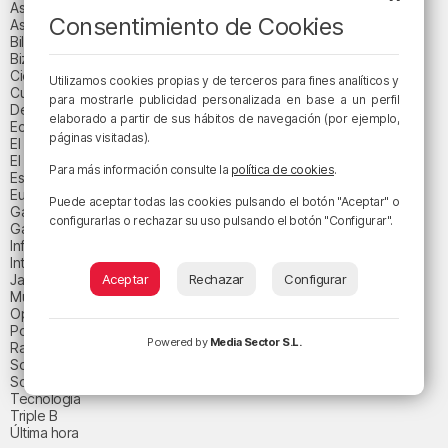
Asteburuko Planak
Consentimiento de Cookies
Asteko abestia
Bilbao
Bizkaia
Ciencia y salud
Utilizamos cookies propias y de terceros para fines analíticos y
Cultura
para mostrarle publicidad personalizada en base a un perfil
Deportes
elaborado a partir de sus hábitos de navegación (por ejemplo,
Economía
páginas visitadas).
El paisaje de la semana
El paisaje del día
Para más información consulte la
política de cookies
.
Espacio patrocinado
Euskadi
Puede aceptar todas las cookies pulsando el botón "Aceptar" o
Gastronomía
configurarlas o rechazar su uso pulsando el botón "Configurar".
Gaurko abestia
Informativos
Internacional
Jaialdi 2025
Aceptar
Rechazar
Configurar
Música
Opinión
Política
Powered by
Media Sector S.L.
Radio Popular-Herri Irratia
Social y religión
Sociedad
Tecnología
Triple B
Última hora