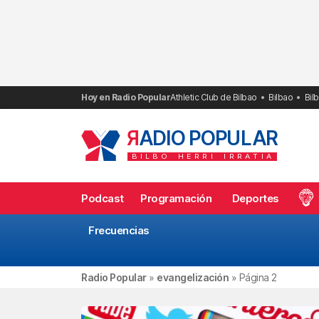
Saltar
al
contenido
Hoy en Radio Popular
Athletic Club de Bilbao
Bilbao
Bil
R
ADIO POPULAR
BILBO
HERRI
IRRATIA
Podcast
Programación
Deportes
Frecuencias
Radio Popular
»
evangelización
»
Página 2