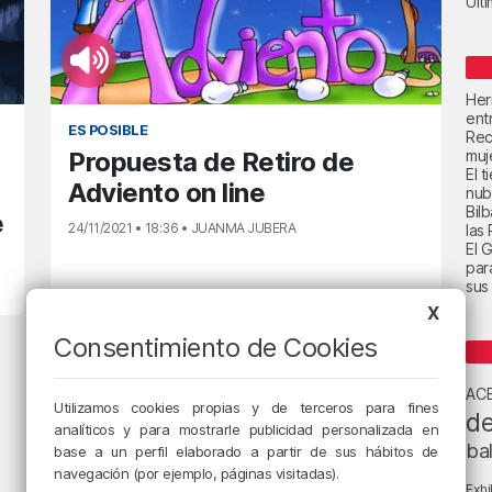
Últ
Her
ent
ES POSIBLE
Rec
Propuesta de Retiro de
muje
El 
Adviento on line
nub
Bil
e
24/11/2021 • 18:36 • JUANMA JUBERA
las
El 
par
sus 
X
Consentimiento de Cookies
AC
Utilizamos cookies propias y de terceros para fines
de
analíticos y para mostrarle publicidad personalizada en
ba
base a un perfil elaborado a partir de sus hábitos de
navegación (por ejemplo, páginas visitadas).
Exhi