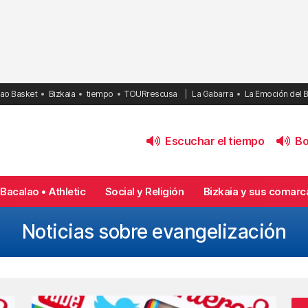
bao Basket
Bizkaia
tiempo
TOURrescusa
La Gabarra
La Emoción del 
Escuchar el tiempo
Bol
Bacalao • Athletic
Social y Religión
Bizkaia y sus comarc
Noticias sobre evangelización