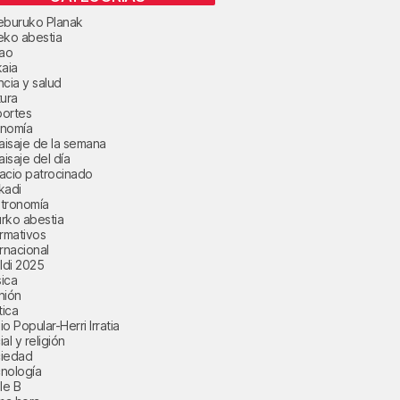
eburuko Planak
eko abestia
bao
kaia
ncia y salud
tura
ortes
nomía
paisaje de la semana
aisaje del día
acio patrocinado
kadi
tronomía
rko abestia
ormativos
ernacional
aldi 2025
ica
nión
tica
o Popular-Herri Irratia
al y religión
iedad
nología
le B