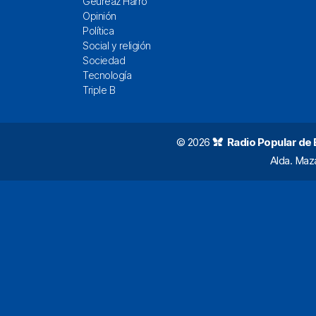
Geureaz Harro
Opinión
Política
Social y religión
Sociedad
Tecnología
Triple B
© 2026
Radio Popular de Bi
Alda. Maz