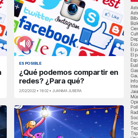
Ast
Ast
Bil
Biz
Cie
Cul
Dep
Eco
El 
El p
Esp
ES POSIBLE
Eus
Gas
a
¿Qué podemos compartir en
Gau
redes? ¿Para qué?
Inf
Int
2/02/2022 • 18:02 • JUANMA JUBERA
Jai
Mús
Opi
Polí
Radi
Soci
Soc
Tec
Trip