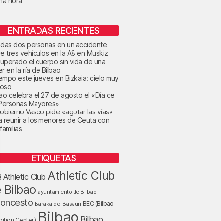
ima hora
ENTRADAS RECIENTES
idas dos personas en un accidente
re tres vehículos en la A8 en Muskiz
uperado el cuerpo sin vida de una
r en la ría de Bilbao
tiempo este jueves en Bizkaia: cielo muy
oso
bao celebra el 27 de agosto el «Día de
 Personas Mayores»
Gobierno Vasco pide «agotar las vías»
a reunir a los menores de Ceuta con
familias
ETIQUETAS
Athletic Club
Athletic Club
B
 Bilbao
ayuntamiento de Bilbao
loncesto
BEC (Bilbao
Barakaldo
Basauri
Bilbao
Bilbao
bition Center)