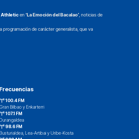
l
Athletic
en
‘La Emoción del Bacalao’
, noticias de
a programación de carácter generalista, que va
Frecuencias
100.4 FM
Gran Bilbao y Enkarterri
107.1 FM
Durangaldea
98.6 FM
Busturialdea, Lea-Artibai y Uribe-Kosta