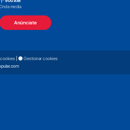
900 AM
Onda media
Anúnciate
e cookies
|
Gestionar cookies
pular.com