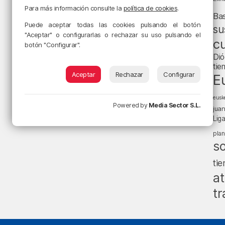
Para más información consulte la
política de cookies
.
Ba
Puede aceptar todas las cookies pulsando el botón
su
"Aceptar" o configurarlas o rechazar su uso pulsando el
cu
botón "Configurar".
Dió
tie
Aceptar
Rechazar
Configurar
E
eusk
Powered by
Media Sector S.L.
jua
Lig
pla
s
ti
at
tr