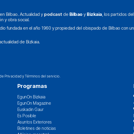
en Bilbao. Actualidad y
podcast
de
Bilbao
y
Bizkaia
, los partidos de
ón y obra social.
dio fundada en el año 1960 y propiedad del obispado de Bilbao con un
ctualidad de Bizkaia.
 de Privacidad
y
Términos del servicio
.
Programas
EgunOn Bizkaia
EgunOn Magazine
Euskadin Gaur
Es Posible
Asuntos Exteriores
Boletines de noticias