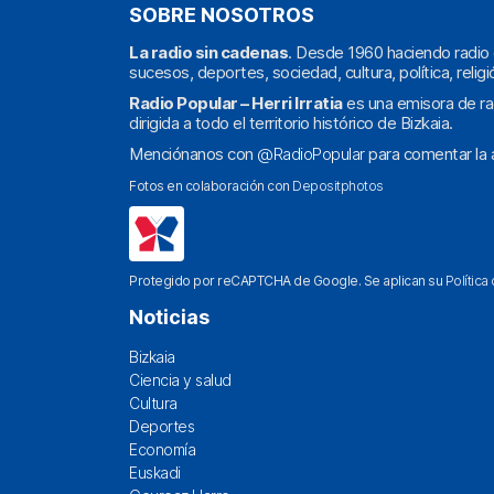
SOBRE NOSOTROS
La radio sin cadenas
. Desde 1960 haciendo radio 
sucesos, deportes, sociedad, cultura, política, religi
Radio Popular – Herri Irratia
es una emisora de ra
dirigida a todo el territorio histórico de Bizkaia.
Menciónanos con
@RadioPopular
para comentar la a
Fotos en colaboración con
Depositphotos
Protegido por reCAPTCHA de Google. Se aplican su
Política
Noticias
Bizkaia
Ciencia y salud
Cultura
Deportes
Economía
Euskadi