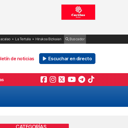
Bacalao
La Tertulia
Hirukoa Bizkaian
Buscador
etín de noticias
Escuchar en directo
as
CATEGORÍAS