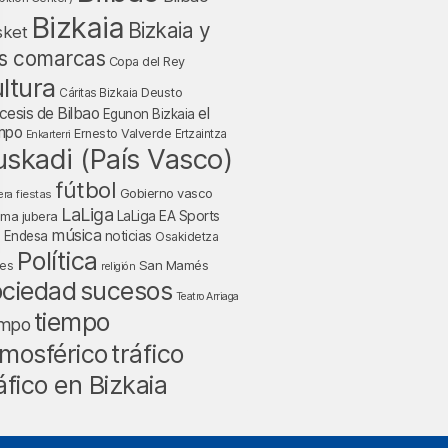
Bizkaia
Bizkaia y
sket
s comarcas
Copa del Rey
ltura
Deusto
Cáritas Bizkaia
cesis de Bilbao
el
Egunon Bizkaia
mpo
Ernesto Valverde
Ertzaintza
Enkarterri
uskadi (País Vasco)
fútbol
Gobierno vasco
fiestas
era
LaLiga
LaLiga EA Sports
nma jubera
música
a Endesa
noticias
Osakidetza
Política
San Mamés
nes
religión
ociedad
sucesos
Teatro Arriaga
tiempo
empo
tráfico
mosférico
áfico en Bizkaia