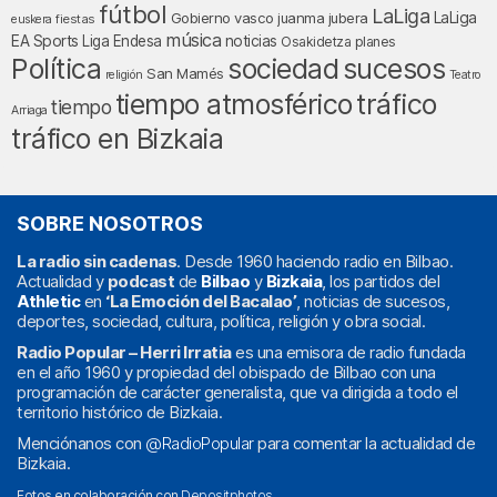
fútbol
LaLiga
LaLiga
Gobierno vasco
juanma jubera
fiestas
euskera
música
EA Sports
Liga Endesa
noticias
Osakidetza
planes
Política
sociedad
sucesos
San Mamés
religión
Teatro
tráfico
tiempo atmosférico
tiempo
Arriaga
tráfico en Bizkaia
SOBRE NOSOTROS
La radio sin cadenas
. Desde 1960 haciendo radio en Bilbao.
Actualidad y
podcast
de
Bilbao
y
Bizkaia
, los partidos del
Athletic
en
‘La Emoción del Bacalao’
, noticias de sucesos,
deportes, sociedad, cultura, política, religión y obra social.
Radio Popular – Herri Irratia
es una emisora de radio fundada
en el año 1960 y propiedad del obispado de Bilbao con una
programación de carácter generalista, que va dirigida a todo el
territorio histórico de Bizkaia.
Menciónanos con
@RadioPopular
para comentar la actualidad de
Bizkaia.
Fotos en colaboración con
Depositphotos