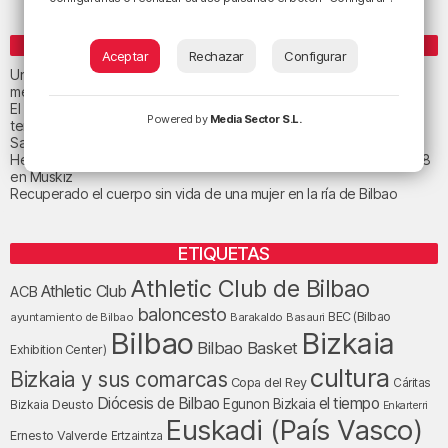
ENTRADAS RECIENTES
Aceptar
Rechazar
Configurar
Un total de 124 centros de Infantil y Primaria de Euskadi realizarán
mejoras con una inversión de 19,3 millones
El tiempo este viernes en Bizkaia: subida notable de las
Powered by
Media Sector S.L.
temperaturas máximas
San Juan de Gaztelugatxe cerrará el día del eclipse
Heridas dos personas en un accidente entre tres vehículos en la A8
en Muskiz
Recuperado el cuerpo sin vida de una mujer en la ría de Bilbao
ETIQUETAS
Athletic Club de Bilbao
Athletic Club
ACB
baloncesto
BEC (Bilbao
ayuntamiento de Bilbao
Barakaldo
Basauri
Bilbao
Bizkaia
Bilbao Basket
Exhibition Center)
cultura
Bizkaia y sus comarcas
Copa del Rey
Cáritas
Diócesis de Bilbao
el tiempo
Egunon Bizkaia
Deusto
Bizkaia
Enkarterri
Euskadi (País Vasco)
Ernesto Valverde
Ertzaintza