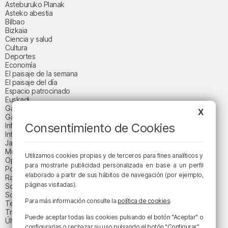
Asteburuko Planak
Asteko abestia
Bilbao
Bizkaia
Ciencia y salud
Cultura
Deportes
Economía
El paisaje de la semana
El paisaje del día
Espacio patrocinado
Euskadi
Gastronomía
X
Gaurko abestia
Consentimiento de Cookies
Informativos
Internacional
Jaialdi 2025
Música
Utilizamos cookies propias y de terceros para fines analíticos y
Opinión
para mostrarle publicidad personalizada en base a un perfil
Política
elaborado a partir de sus hábitos de navegación (por ejemplo,
Radio Popular-Herri Irratia
páginas visitadas).
Social y religión
Sociedad
Para más información consulte la
política de cookies
.
Tecnología
Triple B
Puede aceptar todas las cookies pulsando el botón "Aceptar" o
Última hora
configurarlas o rechazar su uso pulsando el botón "Configurar".