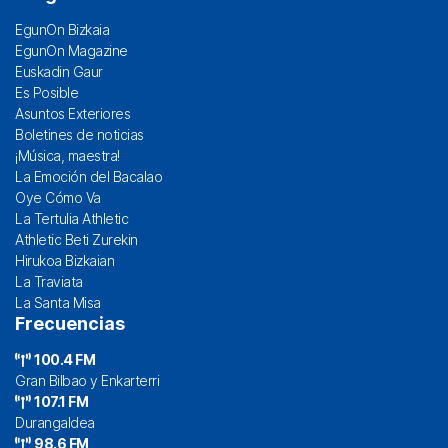
EgunOn Bizkaia
EgunOn Magazine
Euskadin Gaur
Es Posible
Asuntos Exteriores
Boletines de noticias
¡Música, maestra!
La Emoción del Bacalao
Oye Cómo Va
La Tertulia Athletic
Athletic Beti Zurekin
Hirukoa Bizkaian
La Traviata
La Santa Misa
Frecuencias
100.4 FM
Gran Bilbao y Enkarterri
107.1 FM
Durangaldea
98.6 FM