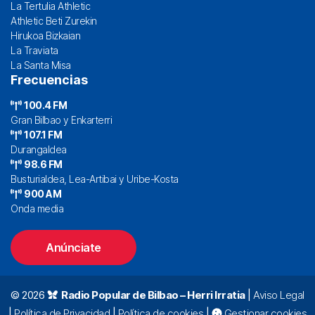
La Tertulia Athletic
Athletic Beti Zurekin
Hirukoa Bizkaian
La Traviata
La Santa Misa
Frecuencias
100.4 FM
Gran Bilbao y Enkarterri
107.1 FM
Durangaldea
98.6 FM
Busturialdea, Lea-Artibai y Uribe-Kosta
900 AM
Onda media
Anúnciate
© 2026
Radio Popular de Bilbao – Herri Irratia
|
Aviso Legal
|
Política de Privacidad
|
Política de cookies
|
Gestionar cookies