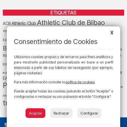
ETIQUETAS
Athletic Club de Bilbao
Athletic Club
ACB
baloncesto
BEC (Bilbao
ayuntamiento de Bilbao
Barakaldo
Basauri
X
Bilbao
Bizkaia
Bilbao Basket
Consentimiento de Cookies
Exhibition Center)
cultura
Bizkaia y sus comarcas
Copa del Rey
Cáritas
Diócesis de Bilbao
el tiempo
Egunon Bizkaia
Deusto
Bizkaia
Enkarterri
Utilizamos cookies propias y de terceros para fines analíticos y
Euskadi (País Vasco)
para mostrarle publicidad personalizada en base a un perfil
Ernesto Valverde
Ertzaintza
elaborado a partir de sus hábitos de navegación (por ejemplo,
fútbol
LaLiga
LaLiga
Gobierno vasco
juanma jubera
fiestas
euskera
páginas visitadas).
música
EA Sports
Liga Endesa
noticias
Osakidetza
planes
Para más información consulte la
política de cookies
.
Política
sociedad
sucesos
San Mamés
religión
Teatro
Puede aceptar todas las cookies pulsando el botón "Aceptar" o
tiempo atmosférico
tráfico
tiempo
Arriaga
configurarlas o rechazar su uso pulsando el botón "Configurar".
tráfico en Bizkaia
Aceptar
Rechazar
Configurar
SOBRE NOSOTROS