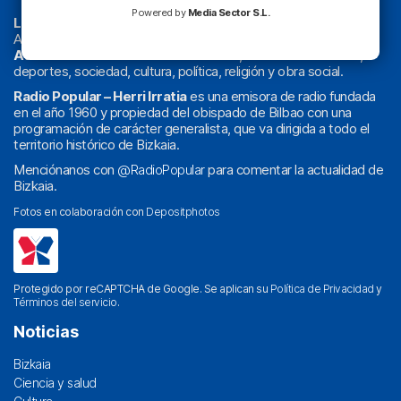
Powered by
Media Sector S.L.
La radio sin cadenas
. Desde 1960 haciendo radio en Bilbao.
Actualidad y
podcast
de
Bilbao
y
Bizkaia
, los partidos del
Athletic
en
‘La Emoción del Bacalao’
, noticias de sucesos,
deportes, sociedad, cultura, política, religión y obra social.
Radio Popular – Herri Irratia
es una emisora de radio fundada
en el año 1960 y propiedad del obispado de Bilbao con una
programación de carácter generalista, que va dirigida a todo el
territorio histórico de Bizkaia.
Menciónanos con
@RadioPopular
para comentar la actualidad de
Bizkaia.
Fotos en colaboración con
Depositphotos
Protegido por reCAPTCHA de Google. Se aplican su
Política de Privacidad
y
Términos del servicio
.
Noticias
Bizkaia
Ciencia y salud