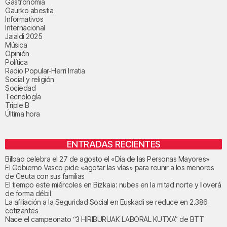
Gastronomía
Gaurko abestia
Informativos
Internacional
Jaialdi 2025
Música
Opinión
Política
Radio Popular-Herri Irratia
Social y religión
Sociedad
Tecnología
Triple B
Última hora
ENTRADAS RECIENTES
Bilbao celebra el 27 de agosto el «Día de las Personas Mayores»
El Gobierno Vasco pide «agotar las vías» para reunir a los menores
de Ceuta con sus familias
El tiempo este miércoles en Bizkaia: nubes en la mitad norte y lloverá
de forma débil
La afiliación a la Seguridad Social en Euskadi se reduce en 2.386
cotizantes
Nace el campeonato “3 HIRIBURUAK LABORAL KUTXA” de BTT