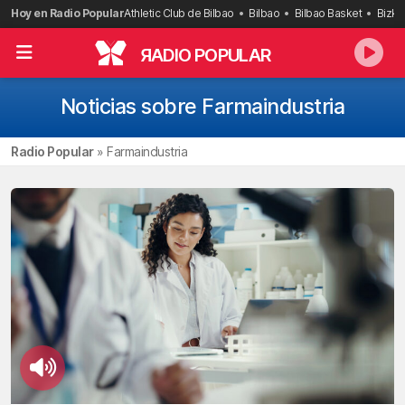
Saltar
Hoy en Radio Popular
Athletic Club de Bilbao
Bilbao
Bilbao Basket
Bizka
al
contenido
R
ADIO POPULAR
Noticias sobre Farmaindustria
Radio Popular
»
Farmaindustria