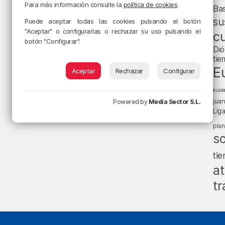
Para más información consulte la
política de cookies
.
Ba
su
Puede aceptar todas las cookies pulsando el botón
"Aceptar" o configurarlas o rechazar su uso pulsando el
cu
botón "Configurar".
Dió
tie
E
Aceptar
Rechazar
Configurar
eusk
jua
Powered by
Media Sector S.L.
Lig
pla
s
ti
at
tr