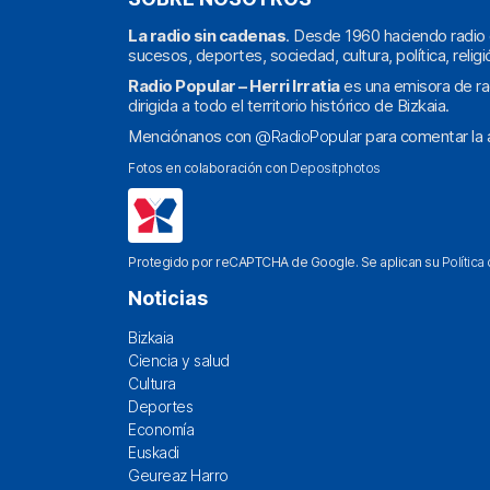
La radio sin cadenas
. Desde 1960 haciendo radio 
sucesos, deportes, sociedad, cultura, política, religi
Radio Popular – Herri Irratia
es una emisora de ra
dirigida a todo el territorio histórico de Bizkaia.
Menciónanos con
@RadioPopular
para comentar la a
Fotos en colaboración con
Depositphotos
Protegido por reCAPTCHA de Google. Se aplican su
Política
Noticias
Bizkaia
Ciencia y salud
Cultura
Deportes
Economía
Euskadi
Geureaz Harro