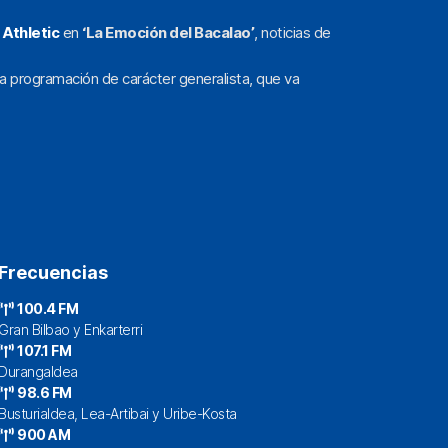
l
Athletic
en
‘La Emoción del Bacalao’
, noticias de
a programación de carácter generalista, que va
Frecuencias
100.4 FM
Gran Bilbao y Enkarterri
107.1 FM
Durangaldea
98.6 FM
Busturialdea, Lea-Artibai y Uribe-Kosta
900 AM