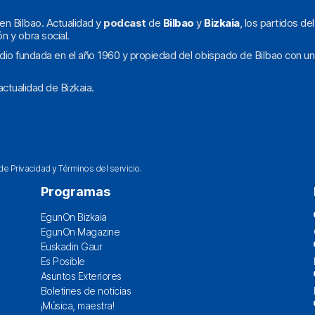
en Bilbao. Actualidad y
podcast
de
Bilbao
y
Bizkaia
, los partidos de
ón y obra social.
dio fundada en el año 1960 y propiedad del obispado de Bilbao con un
ctualidad de Bizkaia.
 de Privacidad
y
Términos del servicio
.
Programas
EgunOn Bizkaia
EgunOn Magazine
Euskadin Gaur
Es Posible
Asuntos Exteriores
Boletines de noticias
¡Música, maestra!