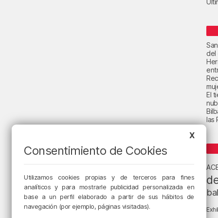
Últ
San
del
Her
ent
Rec
muje
El 
nub
Bil
las
X
Consentimiento de Cookies
AC
de
Utilizamos cookies propias y de terceros para fines
analíticos y para mostrarle publicidad personalizada en
ba
base a un perfil elaborado a partir de sus hábitos de
navegación (por ejemplo, páginas visitadas).
Exhi