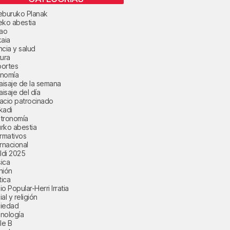
eburuko Planak
eko abestia
bao
kaia
ncia y salud
tura
ortes
nomía
paisaje de la semana
aisaje del día
acio patrocinado
kadi
tronomía
rko abestia
ormativos
ernacional
aldi 2025
ica
nión
tica
o Popular-Herri Irratia
al y religión
iedad
nología
le B