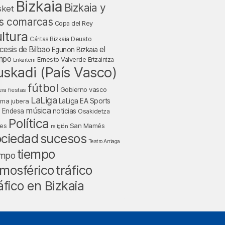
Bizkaia
Bizkaia y
sket
s comarcas
Copa del Rey
ltura
Deusto
Cáritas Bizkaia
cesis de Bilbao
el
Egunon Bizkaia
mpo
Ernesto Valverde
Ertzaintza
Enkarterri
uskadi (País Vasco)
fútbol
Gobierno vasco
fiestas
era
LaLiga
LaLiga EA Sports
nma jubera
música
a Endesa
noticias
Osakidetza
Política
San Mamés
nes
religión
ociedad
sucesos
Teatro Arriaga
tiempo
empo
tráfico
mosférico
áfico en Bizkaia