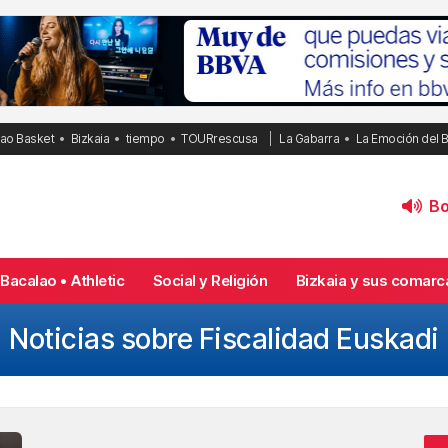
bao Basket
Bizkaia
tiempo
TOURrescusa
La Gabarra
La Emoción del 
Bol
Bacalao • Athletic
Social y Religión
Bizkaia y sus comarc
Noticias sobre Fiscalidad Euskadi