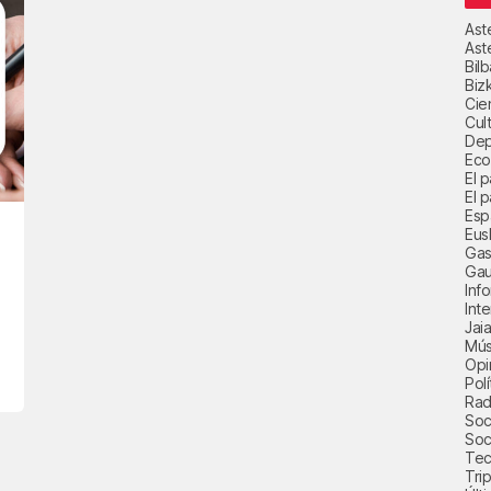
Ast
Ast
Bil
Biz
Cie
Cul
Dep
Eco
El 
El p
Esp
Eus
Gas
Gau
Inf
Int
Jai
Mús
Opi
Polí
Radi
Soci
Soc
Tec
Trip