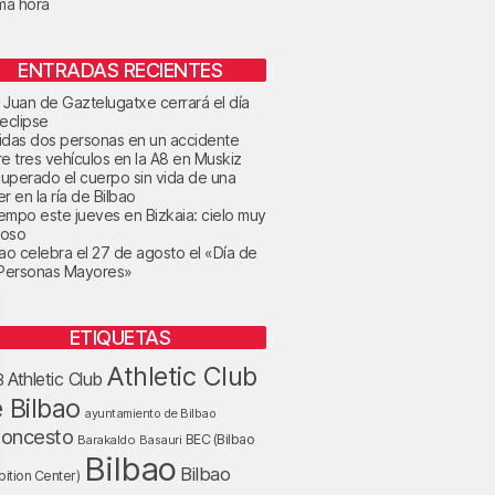
ima hora
ENTRADAS RECIENTES
 Juan de Gaztelugatxe cerrará el día
 eclipse
idas dos personas en un accidente
re tres vehículos en la A8 en Muskiz
uperado el cuerpo sin vida de una
r en la ría de Bilbao
tiempo este jueves en Bizkaia: cielo muy
oso
bao celebra el 27 de agosto el «Día de
 Personas Mayores»
ETIQUETAS
Athletic Club
Athletic Club
B
 Bilbao
ayuntamiento de Bilbao
loncesto
BEC (Bilbao
Barakaldo
Basauri
Bilbao
Bilbao
bition Center)