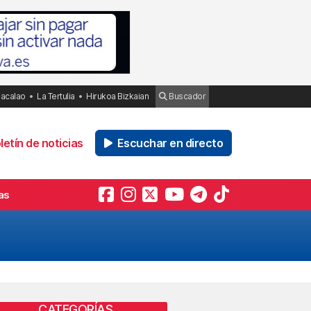
Bacalao
La Tertulia
Hirukoa Bizkaian
Buscador
etín de noticias
Escuchar en directo
as
CATEGORÍAS