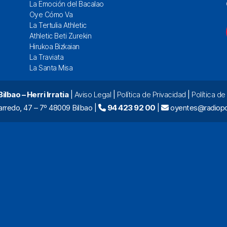
La Emoción del Bacalao
Oye Cómo Va
La Tertulia Athletic
Athletic Beti Zurekin
Hirukoa Bizkaian
La Traviata
La Santa Misa
lbao – Herri Irratia
|
Aviso Legal
|
Política de Privacidad
|
Política d
arredo, 47 – 7º 48009 Bilbao |
94 423 92 00
|
oyentes@radiopo