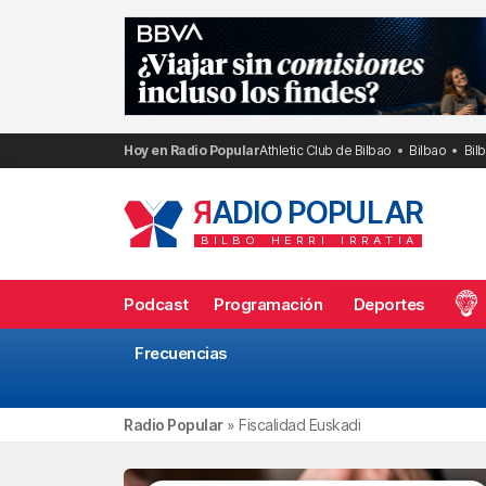
Saltar
al
contenido
Hoy en Radio Popular
Athletic Club de Bilbao
Bilbao
Bil
R
ADIO POPULAR
BILBO
HERRI
IRRATIA
Podcast
Programación
Deportes
Frecuencias
Radio Popular
»
Fiscalidad Euskadi