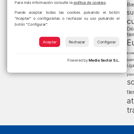
Para más información consulte la
política de cookies
.
Ba
su
Puede aceptar todas las cookies pulsando el botón
"Aceptar" o configurarlas o rechazar su uso pulsando el
cu
botón "Configurar".
Dió
tie
E
Aceptar
Rechazar
Configurar
eusk
jua
Powered by
Media Sector S.L.
Lig
pla
s
ti
at
tr