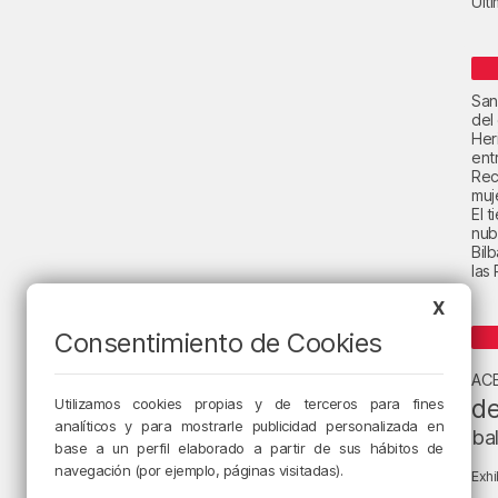
Últ
San
del
Her
ent
Rec
muje
El 
nub
Bil
las
X
Consentimiento de Cookies
AC
de
Utilizamos cookies propias y de terceros para fines
analíticos y para mostrarle publicidad personalizada en
ba
base a un perfil elaborado a partir de sus hábitos de
navegación (por ejemplo, páginas visitadas).
Exhi