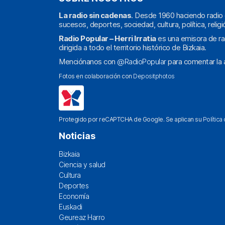
La radio sin cadenas
. Desde 1960 haciendo radio 
sucesos, deportes, sociedad, cultura, política, religi
Radio Popular – Herri Irratia
es una emisora de ra
dirigida a todo el territorio histórico de Bizkaia.
Menciónanos con
@RadioPopular
para comentar la a
Fotos en colaboración con
Depositphotos
Protegido por reCAPTCHA de Google. Se aplican su
Política
Noticias
Bizkaia
Ciencia y salud
Cultura
Deportes
Economía
Euskadi
Geureaz Harro