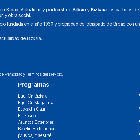
en Bilbao. Actualidad y
podcast
de
Bilbao
y
Bizkaia
, los partidos de
ón y obra social.
dio fundada en el año 1960 y propiedad del obispado de Bilbao con un
ctualidad de Bizkaia.
 de Privacidad
y
Términos del servicio
.
Programas
EgunOn Bizkaia
EgunOn Magazine
Euskadin Gaur
Es Posible
Asuntos Exteriores
Boletines de noticias
¡Música, maestra!