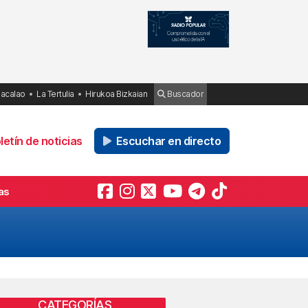
Bacalao
La Tertulia
Hirukoa Bizkaian
Buscador
etín de noticias
Escuchar en directo
as
CATEGORÍAS