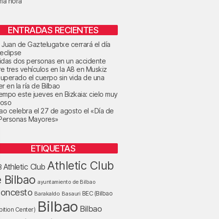
ima hora
ENTRADAS RECIENTES
 Juan de Gaztelugatxe cerrará el día
 eclipse
idas dos personas en un accidente
re tres vehículos en la A8 en Muskiz
uperado el cuerpo sin vida de una
r en la ría de Bilbao
tiempo este jueves en Bizkaia: cielo muy
oso
bao celebra el 27 de agosto el «Día de
 Personas Mayores»
ETIQUETAS
Athletic Club
Athletic Club
B
 Bilbao
ayuntamiento de Bilbao
loncesto
BEC (Bilbao
Barakaldo
Basauri
Bilbao
Bilbao
bition Center)