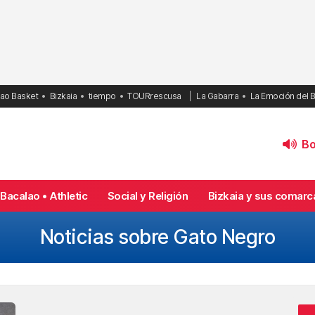
bao Basket
Bizkaia
tiempo
TOURrescusa
La Gabarra
La Emoción del 
Bol
Bacalao • Athletic
Social y Religión
Bizkaia y sus comarc
Noticias sobre Gato Negro