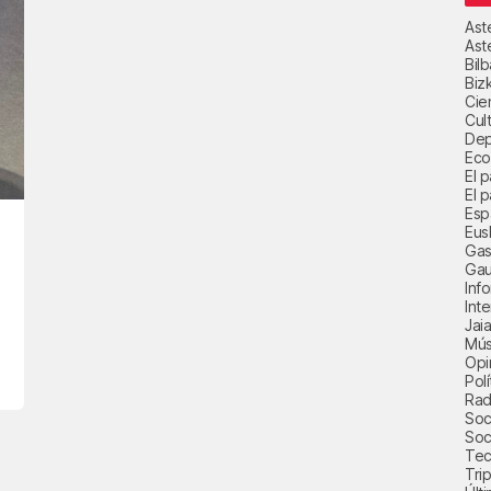
Ast
Ast
Bil
Biz
Cie
Cul
Dep
Eco
El 
El p
Esp
Eus
Gas
Gau
Inf
Int
Jai
Mús
Opi
Polí
Radi
Soci
Soc
Tec
Trip