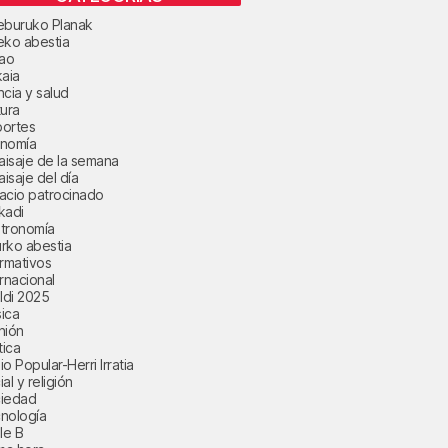
eburuko Planak
eko abestia
bao
kaia
ncia y salud
tura
ortes
nomía
paisaje de la semana
aisaje del día
acio patrocinado
kadi
tronomía
rko abestia
ormativos
ernacional
aldi 2025
ica
nión
tica
o Popular-Herri Irratia
al y religión
iedad
nología
le B