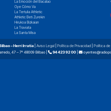
La Emoción del Bacalao
Oye Cómo Va
La Tertulia Athletic
Athletic Beti Zurekin
Hirukoa Bizkaian
La Traviata
La Santa Misa
lbao – Herri Irratia
|
Aviso Legal
|
Política de Privacidad
|
Política d
arredo, 47 – 7º 48009 Bilbao |
94 423 92 00
|
oyentes@radiopo