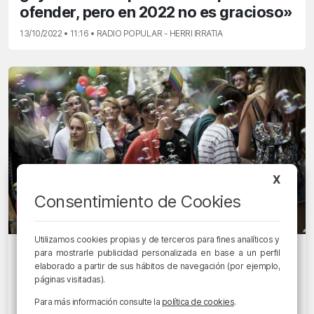
ofender, pero en 2022 no es gracioso»
13/10/2022 • 11:16 • RADIO POPULAR - HERRI IRRATIA
X
Consentimiento de Cookies
Utilizamos cookies propias y de terceros para fines analíticos y
EGUNON MAGAZINE
para mostrarle publicidad personalizada en base a un perfil
elaborado a partir de sus hábitos de navegación (por ejemplo,
Bilbao Bizkaia Harro vuelve del
páginas visitadas).
Europride de Belgrado: «Nos llamaron
Para más información consulte la
política de cookies
.
sodomitas, como volver a los 80»