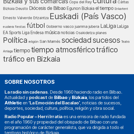
cultura
Bizkaia y sus comarcas
Copa del Rey
Cáritas
Diócesis de Bilbao
el tiempo
Egunon Bizkaia
Deusto
Bizkaia
Enkarterri
Euskadi (País Vasco)
Ernesto Valverde
Ertzaintza
fútbol
LaLiga
LaLiga
Gobierno vasco
juanma jubera
fiestas
euskera
música
EA Sports
Liga Endesa
noticias
Osakidetza
planes
Política
sociedad
sucesos
San Mamés
religión
Teatro
tráfico
tiempo atmosférico
tiempo
Arriaga
tráfico en Bizkaia
SOBRE NOSOTROS
La radio sin cadenas
. Desde 1960 haciendo radio en Bilbao.
Actualidad y
podcast
de
Bilbao
y
Bizkaia
, los partidos del
Athletic
en
‘La Emoción del Bacalao’
, noticias de sucesos,
deportes, sociedad, cultura, política, religión y obra social.
Radio Popular – Herri Irratia
es una emisora de radio fundada
en el año 1960 y propiedad del obispado de Bilbao con una
programación de carácter generalista, que va dirigida a todo el
territorio histórico de Bizkaia.