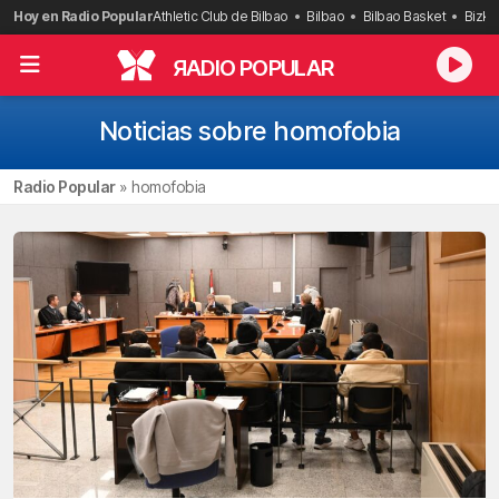
Saltar
Hoy en Radio Popular
Athletic Club de Bilbao
Bilbao
Bilbao Basket
Bizka
al
contenido
R
ADIO POPULAR
Noticias sobre homofobia
Radio Popular
»
homofobia