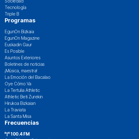
Sociedad
Tecnología
Triple B
Programas
EgunOn Bizkaia
EgunOn Magazine
Euskadin Gaur
Es Posible
Asuntos Exteriores
Boletines de noticias
¡Música, maestra!
La Emoción del Bacalao
Oye Cómo Va
La Tertulia Athletic
Athletic Beti Zurekin
Hirukoa Bizkaian
La Traviata
La Santa Misa
Frecuencias
100.4 FM