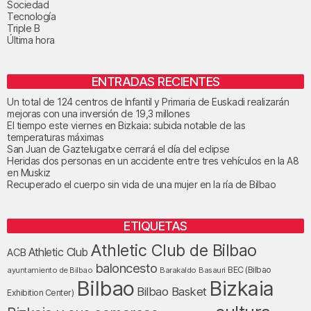
Sociedad
Tecnología
Triple B
Última hora
ENTRADAS RECIENTES
Un total de 124 centros de Infantil y Primaria de Euskadi realizarán
mejoras con una inversión de 19,3 millones
El tiempo este viernes en Bizkaia: subida notable de las
temperaturas máximas
San Juan de Gaztelugatxe cerrará el día del eclipse
Heridas dos personas en un accidente entre tres vehículos en la A8
en Muskiz
Recuperado el cuerpo sin vida de una mujer en la ría de Bilbao
ETIQUETAS
Athletic Club de Bilbao
Athletic Club
ACB
baloncesto
BEC (Bilbao
ayuntamiento de Bilbao
Barakaldo
Basauri
Bilbao
Bizkaia
Bilbao Basket
Exhibition Center)